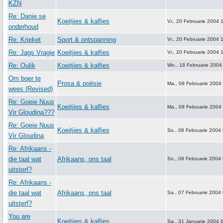
KZN
Re: Danie se
Koeitjies & kalfies
Vr., 20 Februarie 2004 
onderhoud
Re: Krieket
Sport & ontspanning
Vr., 20 Februarie 2004 
Re: Jags Vragie
Koeitjies & kalfies
Vr., 20 Februarie 2004 
Re: Oulik
Koeitjies & kalfies
Wo., 18 Februarie 2004
Om boer te
Prosa & poësie
Ma., 09 Februarie 2004
wees (Revised)
Re: Goeie Nuus
Koeitjies & kalfies
Ma., 09 Februarie 2004
Vir Gloudina???
Re: Goeie Nuus
Koeitjies & kalfies
So., 08 Februarie 2004
Vir Gloudina
Re: Afrikaans -
die taal wat
Afrikaans, ons taal
So., 08 Februarie 2004
uitsterf?
Re: Afrikaans -
die taal wat
Afrikaans, ons taal
Sa., 07 Februarie 2004
uitsterf?
You are
Koeitjies & kalfies
Sa., 31 Januarie 2004 