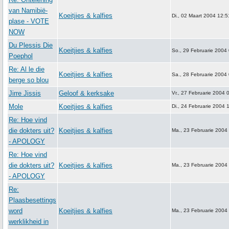
van Namibië-
Koeitjies & kalfies
Di., 02 Maart 2004 12:5
plase - VOTE
NOW
Du Plessis Die
Koeitjies & kalfies
So., 29 Februarie 2004
Poephol
Re: Al le die
Koeitjies & kalfies
Sa., 28 Februarie 2004
berge so blou
Jirre Jissis
Geloof & kerksake
Vr., 27 Februarie 2004 
Mole
Koeitjies & kalfies
Di., 24 Februarie 2004 
Re: Hoe vind
die dokters uit?
Koeitjies & kalfies
Ma., 23 Februarie 2004
- APOLOGY
Re: Hoe vind
die dokters uit?
Koeitjies & kalfies
Ma., 23 Februarie 2004
- APOLOGY
Re:
Plaasbesettings
word
Koeitjies & kalfies
Ma., 23 Februarie 2004
werklikheid in