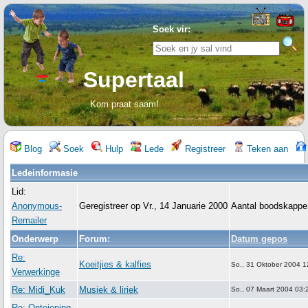
Soek vir:
Supertaal
Kom praat saam!
Blog
Soek
Hulp
Lede
Registreer
Teken aan
Ledeinformasie
Lid:
Anonymous-
Geregistreer op Vr., 14 Januarie 2000
Aantal boodskappe
Remailer
Onderwerp
Forum:
Datum gepos
Re:
Koeitjies & kalfies
So., 31 Oktober 2004 1
Verwerkinge
Re: Midi_Kuk
Musiek & liriek
So., 07 Maart 2004 03:
Re: Onteiening