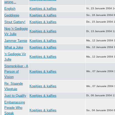
wrong...
English
Koeitjies & kalfies
Vr., 23 Januarie 2004 1
Geddiggie
Koeitjies & kalfies
So., 18 Januarie 2004 
Stout Gattery!
Koeitjies & kalfies
Do., 15 Januarie 2004 
Nog 'n Gediggie
Koeitjies & kalfies
Di., 13 Januarie 2004 1
Vir Julle
Jammer Tannie
Koeitjies & kalfies
Ma., 12 Januarie 2004 
What a Joke
Koeitjies & kalfies
Ma., 12 Januarie 2004 
'n Gediggie Vir
Koeitjies & kalfies
Ma., 12 Januarie 2004 
Julle
Sterrenkijker - A
Person of
Koeitjies & kalfies
Wo., 07 Januarie 2004 
Vision
Re: Staande
Koeitjies & kalfies
Wo., 07 Januarie 2004 
Vliegtuie
Just to Qualify
Koeitjies & kalfies
Di., 06 Januarie 2004 1
Embarrassing
People Who
Koeitjies & kalfies
So., 04 Januarie 2004 
Speak