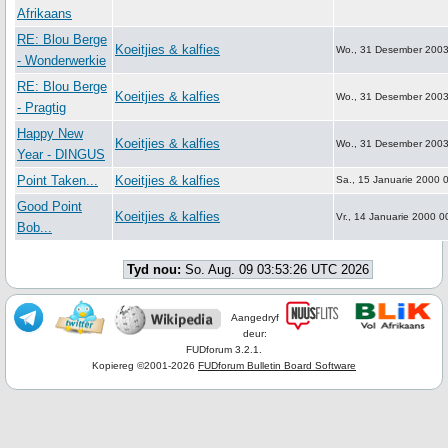
Afrikaans
RE: Blou Berge
Koeitjies & kalfies
Wo., 31 Desember 2003
- Wonderwerkie
RE: Blou Berge
Koeitjies & kalfies
Wo., 31 Desember 2003
- Pragtig
Happy New
Koeitjies & kalfies
Wo., 31 Desember 2003
Year - DINGUS
Point Taken...
Koeitjies & kalfies
Sa., 15 Januarie 2000 
Good Point
Koeitjies & kalfies
Vr., 14 Januarie 2000 0
Bob...
Tyd nou:
So. Aug. 09 03:53:26 UTC 2026
Aangedryf
deur:
FUDforum 3.2.1.
Kopiereg ©2001-2026
FUDforum Bulletin Board Software