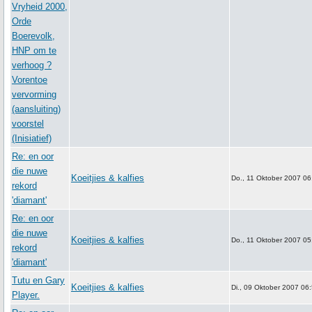
Vryheid 2000,
Orde
Boerevolk,
HNP om te
verhoog ?
Vorentoe
vervorming
(aansluiting)
voorstel
(Inisiatief)
Re: en oor
die nuwe
Koeitjies & kalfies
Do., 11 Oktober 2007 06
rekord
'diamant'
Re: en oor
die nuwe
Koeitjies & kalfies
Do., 11 Oktober 2007 05
rekord
'diamant'
Tutu en Gary
Koeitjies & kalfies
Di., 09 Oktober 2007 06
Player.