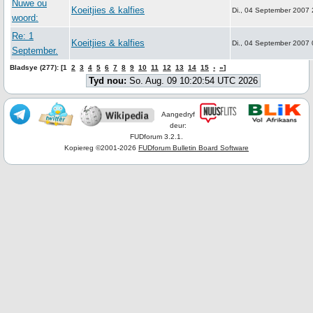
Nuwe ou
Koeitjies & kalfies
Di., 04 September 2007 
woord:
Re: 1
Koeitjies & kalfies
Di., 04 September 2007 
September.
Bladsye (277): [1
2
3
4
5
6
7
8
9
10
11
12
13
14
15
›
»
]
Tyd nou:
So. Aug. 09 10:20:54 UTC 2026
Aangedryf
deur:
FUDforum 3.2.1.
Kopiereg ©2001-2026
FUDforum Bulletin Board Software