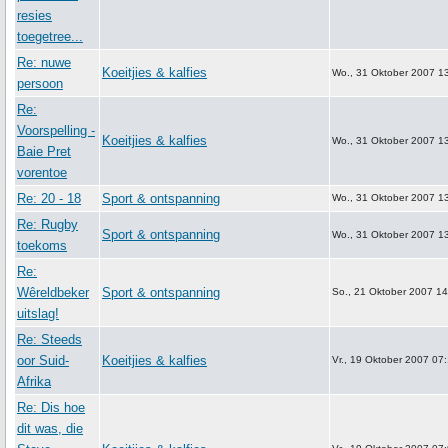
resies
toegetree...
Re: nuwe
Koeitjies & kalfies
Wo., 31 Oktober 2007 1
persoon
Re:
Voorspelling -
Koeitjies & kalfies
Wo., 31 Oktober 2007 1
Baie Pret
vorentoe
Re: 20 - 18
Sport & ontspanning
Wo., 31 Oktober 2007 1
Re: Rugby
Sport & ontspanning
Wo., 31 Oktober 2007 1
toekoms
Re:
Wêreldbeker
Sport & ontspanning
So., 21 Oktober 2007 14
uitslag!
Re: Steeds
oor Suid-
Koeitjies & kalfies
Vr., 19 Oktober 2007 07
Afrika
Re: Dis hoe
dit was, die