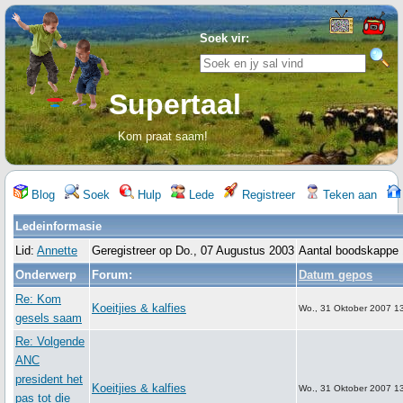
Soek vir:
Supertaal
Kom praat saam!
Blog
Soek
Hulp
Lede
Registreer
Teken aan
Ledeinformasie
Lid:
Annette
Geregistreer op Do., 07 Augustus 2003
Aantal boodskappe 
Onderwerp
Forum:
Datum gepos
Re: Kom
Koeitjies & kalfies
Wo., 31 Oktober 2007 1
gesels saam
Re: Volgende
ANC
president het
Koeitjies & kalfies
Wo., 31 Oktober 2007 1
pas tot die