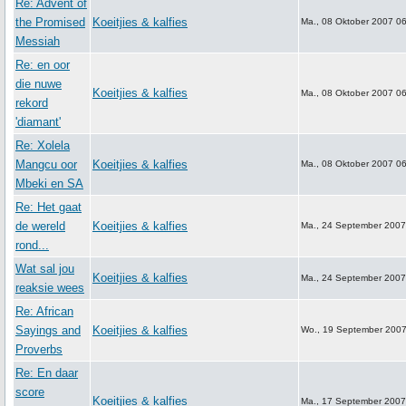
Re: Advent of
the Promised
Koeitjies & kalfies
Ma., 08 Oktober 2007 0
Messiah
Re: en oor
die nuwe
Koeitjies & kalfies
Ma., 08 Oktober 2007 0
rekord
'diamant'
Re: Xolela
Mangcu oor
Koeitjies & kalfies
Ma., 08 Oktober 2007 0
Mbeki en SA
Re: Het gaat
de wereld
Koeitjies & kalfies
Ma., 24 September 2007
rond...
Wat sal jou
Koeitjies & kalfies
Ma., 24 September 2007
reaksie wees
Re: African
Sayings and
Koeitjies & kalfies
Wo., 19 September 2007
Proverbs
Re: En daar
score
Koeitjies & kalfies
Ma., 17 September 2007