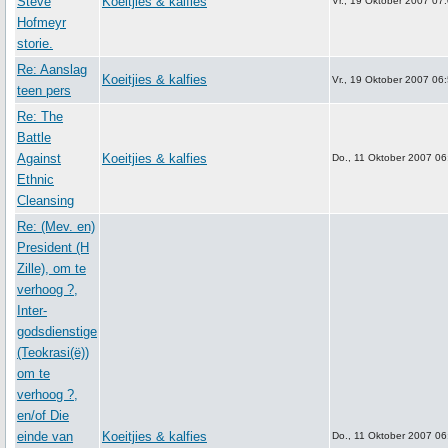
Steve
Koeitjies & kalfies
Vr., 19 Oktober 2007 07
Hofmeyr
storie.
Re: Aanslag
Koeitjies & kalfies
Vr., 19 Oktober 2007 06
teen pers
Re: The
Battle
Against
Koeitjies & kalfies
Do., 11 Oktober 2007 06
Ethnic
Cleansing
Re: (Mev. en)
President (H
Zille), om te
verhoog ?,
Inter-
godsdienstige
(Teokrasi(ë))
om te
verhoog ?,
en/of Die
einde van
Koeitjies & kalfies
Do., 11 Oktober 2007 06