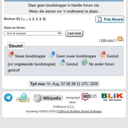
Daar geen boodskappe in hierdie forum nie.
Wees die eerste om 'n onderwerp te plaas.
Bladsye (5): [
«
‹
1
2
3
4
5
]
Gaan na forum:
[
XML-voer
] [
]
Sleutel:
Nuwe boodskappe
Geen nuwe boodskappe
Gesluit
(m/ ongeleesde boodskappe)
Gesluit
Na ander forum
geskuif
Tyd nou:
Vr. Aug. 07 06:38:11 UTC 2026
Aangedryf
deur:
FUDforum 3.2.1.
Kopiereg ©2001-2026
FUDforum Bulletin Board Software