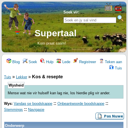
Soek vir:
Supertaal
Kom praat saam!
Blog
Soek
Hulp
Lede
Registreer
Teken aan
Tuis
»
»
Kos & resepte
Tuis
Lekker
Wysheid
Mense wat nie vir hulself kan lag nie, los hierdie plig vir ander.
::
::
Wys:
Vandag se boodskappe
Onbeantwoorde boodskappe
::
Stemmings
Navigasie
Onderwerp