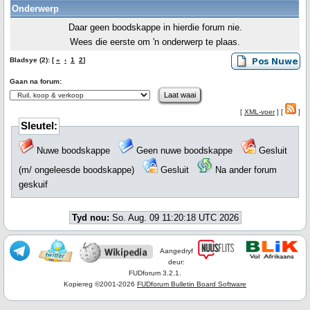
Onderwerp
Daar geen boodskappe in hierdie forum nie.
Wees die eerste om 'n onderwerp te plaas.
Bladsye (2): [
«
‹
1
2
]
Gaan na forum:
[
XML-voer
] [
]
Sleutel:
Nuwe boodskappe
Geen nuwe boodskappe
Gesluit
(m/ ongeleesde boodskappe)
Gesluit
Na ander forum
geskuif
Tyd nou:
So. Aug. 09 11:20:18 UTC 2026
Aangedryf
deur:
FUDforum 3.2.1.
Kopiereg ©2001-2026
FUDforum Bulletin Board Software