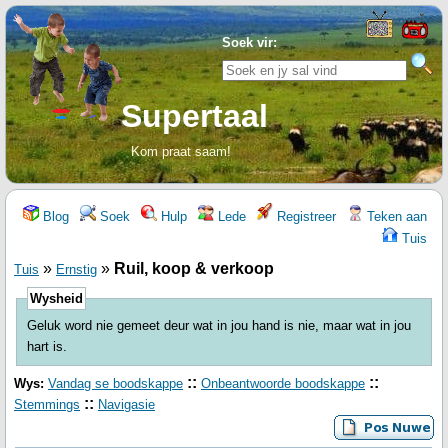
Soek vir:
Supertaal
Kom praat saam!
Blog
Soek
Hulp
Lede
Registreer
Teken aan
Tuis
»
»
Ruil, koop & verkoop
Tuis
Ernstig
Wysheid
Geluk word nie gemeet deur wat in jou hand is nie, maar wat in jou
hart is.
::
::
Wys:
Vandag se boodskappe
Onbeantwoorde boodskappe
::
Stemmings
Navigasie