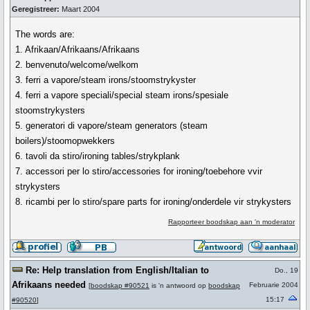
Geregistreer:
Maart 2004
The words are:
1. Afrikaan/Afrikaans/Afrikaans
2. benvenuto/welcome/welkom
3. ferri a vapore/steam irons/stoomstrykyster
4. ferri a vapore speciali/special steam irons/spesiale
stoomstrykysters
5. generatori di vapore/steam generators (steam
boilers)/stoomopwekkers
6. tavoli da stiro/ironing tables/strykplank
7. accessori per lo stiro/accessories for ironing/toebehore vvir
strykysters
8. ricambi per lo stiro/spare parts for ironing/onderdele vir strykysters
Rapporteer boodskap aan 'n moderator
Re: Help translation from English/Italian to
Do., 19
Afrikaans needed
Februarie 2004
[
boodskap #90521
is 'n antwoord op
boodskap
15:17
#90520
]