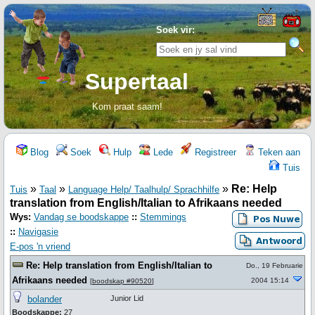
Soek vir:
Supertaal
Kom praat saam!
Blog
Soek
Hulp
Lede
Registreer
Teken aan
Tuis
»
»
»
Re: Help
Tuis
Taal
Language Help/ Taalhulp/ Sprachhilfe
translation from English/Italian to Afrikaans needed
Wys:
Vandag se boodskappe
::
Stemmings
::
Navigasie
E-pos 'n vriend
Re: Help translation from English/Italian to
Do., 19 Februarie
Afrikaans needed
2004 15:14
[
boodskap #90520
]
bolander
Junior Lid
Boodskappe:
27