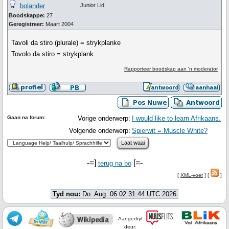
bolander
Junior Lid
Boodskappe:
27
Geregistreer:
Maart 2004
Tavoli da stiro (plurale) = strykplanke
Tovolo da stiro = strykplank
Rapporteer boodskap aan 'n moderator
Gaan na forum:
Vorige onderwerp:
I would like to learn Afrikaans.
Volgende onderwerp:
Spierwit = Muscle White?
-=]
[=-
terug na bo
[
XML-voer
] [
]
Tyd nou:
Do. Aug. 06 02:31:44 UTC 2026
Aangedryf
deur: