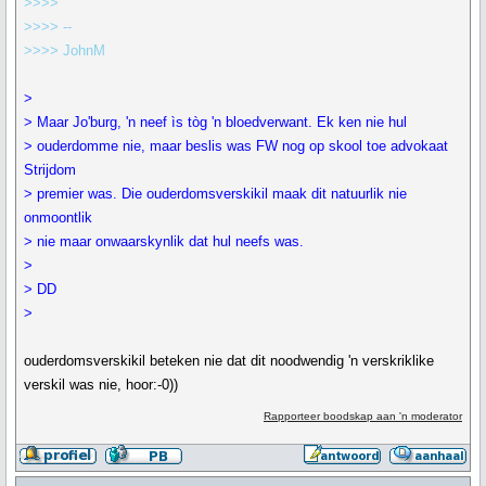
>>>>
>>>> --
>>>> JohnM
>
> Maar Jo'burg, 'n neef ìs tòg 'n bloedverwant. Ek ken nie hul
> ouderdomme nie, maar beslis was FW nog op skool toe advokaat
Strijdom
> premier was. Die ouderdomsverskikil maak dit natuurlik nie
onmoontlik
> nie maar onwaarskynlik dat hul neefs was.
>
> DD
>
ouderdomsverskikil beteken nie dat dit noodwendig 'n verskriklike
verskil was nie, hoor:-0))
Rapporteer boodskap aan 'n moderator