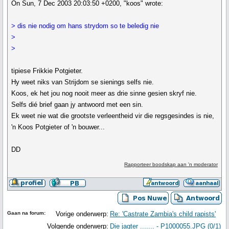
On Sun, 7 Dec 2003 20:03:50 +0200, "koos" wrote:
> dis nie nodig om hans strydom so te beledig nie
>
>
tipiese Frikkie Potgieter.
Hy weet niks van Strijdom se sienings selfs nie.
Koos, ek het jou nog nooit meer as drie sinne gesien skryf nie.
Selfs dié brief gaan jy antwoord met een sin.
Ek weet nie wat die grootste verleentheid vir die regsgesindes is nie,
'n Koos Potgieter of 'n bouwer...
DD
Rapporteer boodskap aan 'n moderator
Gaan na forum:
Vorige onderwerp:
Re: 'Castrate Zambia's child rapists'
Volgende onderwerp:
Die jagter ....... - P1000055.JPG (0/1)