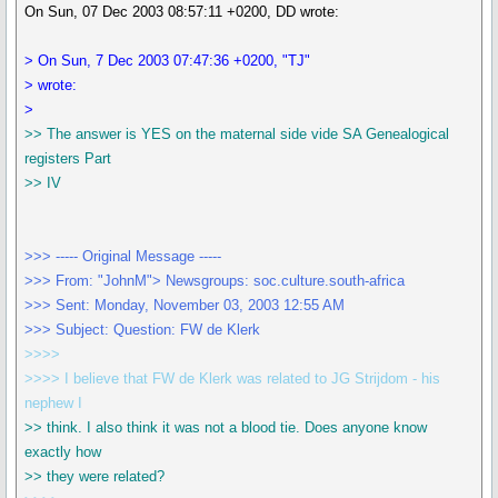
On Sun, 07 Dec 2003 08:57:11 +0200, DD wrote:
> On Sun, 7 Dec 2003 07:47:36 +0200, "TJ"
> wrote:
>
>> The answer is YES on the maternal side vide SA Genealogical
registers Part
>> IV
>>> ----- Original Message -----
>>> From: "JohnM"> Newsgroups: soc.culture.south-africa
>>> Sent: Monday, November 03, 2003 12:55 AM
>>> Subject: Question: FW de Klerk
>>>>
>>>> I believe that FW de Klerk was related to JG Strijdom - his
nephew I
>> think. I also think it was not a blood tie. Does anyone know
exactly how
>> they were related?