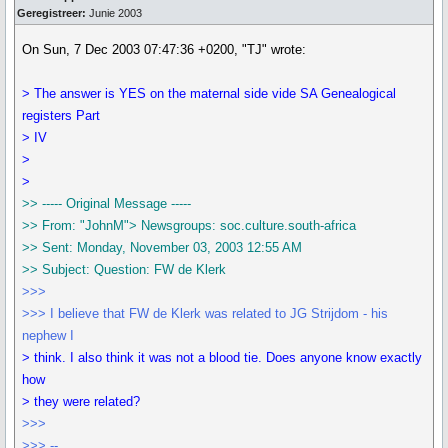
Geregistreer:
Junie 2003
On Sun, 7 Dec 2003 07:47:36 +0200, "TJ" wrote:
> The answer is YES on the maternal side vide SA Genealogical
registers Part
> IV
>
>
>> ----- Original Message -----
>> From: "JohnM"> Newsgroups: soc.culture.south-africa
>> Sent: Monday, November 03, 2003 12:55 AM
>> Subject: Question: FW de Klerk
>>>
>>> I believe that FW de Klerk was related to JG Strijdom - his
nephew I
> think. I also think it was not a blood tie. Does anyone know exactly
how
> they were related?
>>>
>>> --