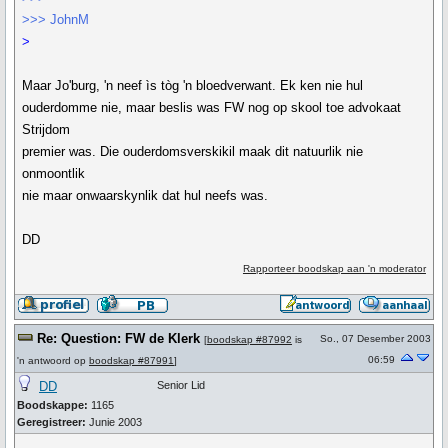
>>> JohnM
>
Maar Jo'burg, 'n neef ìs tòg 'n bloedverwant. Ek ken nie hul
ouderdomme nie, maar beslis was FW nog op skool toe advokaat
Strijdom
premier was. Die ouderdomsverskikil maak dit natuurlik nie
onmoontlik
nie maar onwaarskynlik dat hul neefs was.
DD
Rapporteer boodskap aan 'n moderator
Re: Question: FW de Klerk
So., 07 Desember 2003
[
boodskap #87992
is
06:59
'n antwoord op
boodskap #87991
]
DD
Senior Lid
Boodskappe:
1165
Geregistreer:
Junie 2003