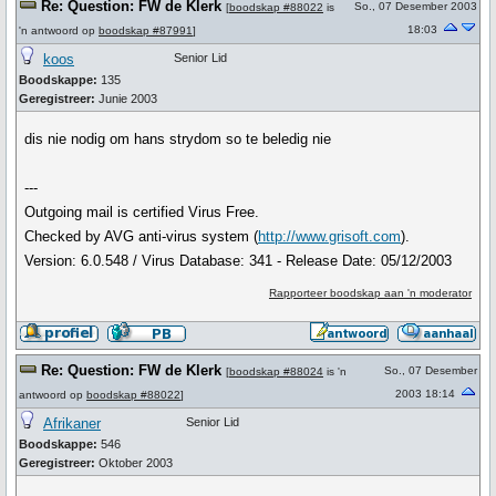
Re: Question: FW de Klerk
So., 07 Desember 2003
[
boodskap #88022
is
18:03
'n antwoord op
boodskap #87991
]
koos
Senior Lid
Boodskappe:
135
Geregistreer:
Junie 2003
dis nie nodig om hans strydom so te beledig nie
---
Outgoing mail is certified Virus Free.
Checked by AVG anti-virus system (
http://www.grisoft.com
).
Version: 6.0.548 / Virus Database: 341 - Release Date: 05/12/2003
Rapporteer boodskap aan 'n moderator
Re: Question: FW de Klerk
So., 07 Desember
[
boodskap #88024
is 'n
2003 18:14
antwoord op
boodskap #88022
]
Afrikaner
Senior Lid
Boodskappe:
546
Geregistreer:
Oktober 2003