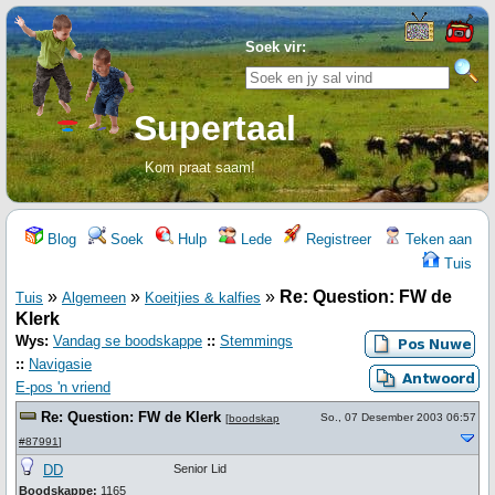
Soek vir:
Supertaal
Kom praat saam!
Blog
Soek
Hulp
Lede
Registreer
Teken aan
Tuis
»
»
»
Re: Question: FW de
Tuis
Algemeen
Koeitjies & kalfies
Klerk
Wys:
Vandag se boodskappe
::
Stemmings
::
Navigasie
E-pos 'n vriend
Re: Question: FW de Klerk
So., 07 Desember 2003 06:57
[
boodskap
#87991
]
DD
Senior Lid
Boodskappe:
1165