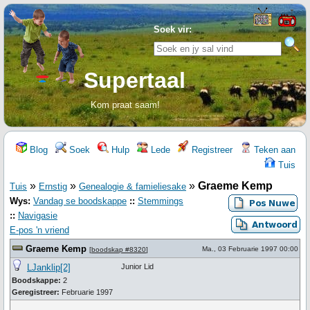
Soek vir:
Supertaal
Kom praat saam!
Blog
Soek
Hulp
Lede
Registreer
Teken aan
Tuis
»
»
»
Graeme Kemp
Tuis
Ernstig
Genealogie & famieliesake
Wys:
Vandag se boodskappe
::
Stemmings
::
Navigasie
E-pos 'n vriend
Graeme Kemp
Ma., 03 Februarie 1997 00:00
[
boodskap #8320
]
LJanklip[2]
Junior Lid
Boodskappe:
2
Geregistreer:
Februarie 1997