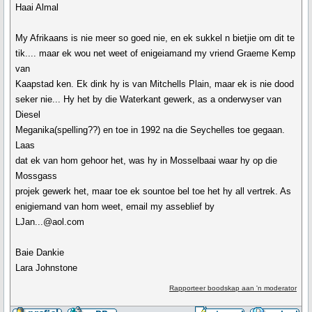
Haai Almal
My Afrikaans is nie meer so goed nie, en ek sukkel n bietjie om dit te
tik.... maar ek wou net weet of enigeiamand my vriend Graeme Kemp
van
Kaapstad ken. Ek dink hy is van Mitchells Plain, maar ek is nie dood
seker nie... Hy het by die Waterkant gewerk, as a onderwyser van
Diesel
Meganika(spelling??) en toe in 1992 na die Seychelles toe gegaan.
Laas
dat ek van hom gehoor het, was hy in Mosselbaai waar hy op die
Mossgass
projek gewerk het, maar toe ek sountoe bel toe het hy all vertrek. As
enigiemand van hom weet, email my asseblief by
LJan...@aol.com
Baie Dankie
Lara Johnstone
Rapporteer boodskap aan 'n moderator