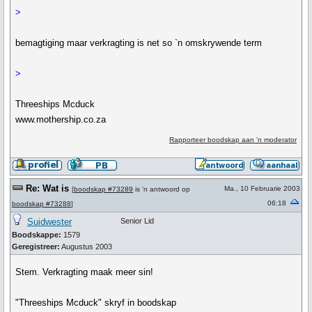
>
bemagtiging maar verkragting is net so `n omskrywende term
>
Threeships Mcduck
www.mothership.co.za
Rapporteer boodskap aan 'n moderator
Re: Wat is
Ma., 10 Februarie 2003
[
boodskap #73289
is 'n antwoord op
06:18
boodskap #73288
]
Suidwester
Senior Lid
Boodskappe:
1579
Geregistreer:
Augustus 2003
Stem. Verkragting maak meer sin!
"Threeships Mcduck" skryf in boodskap