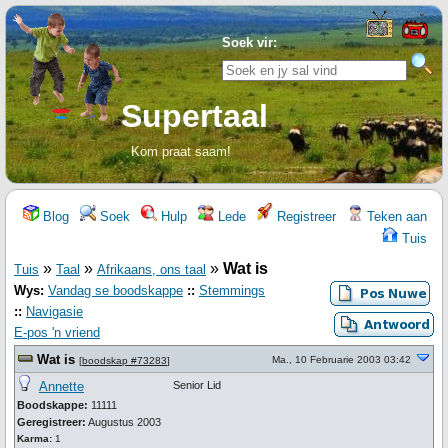
Soek vir:
Supertaal
Kom praat saam!
Blog
Soek
Hulp
Lede
Registreer
Teken aan
Tuis
»
»
»
Wat is
Tuis
Taal
Afrikaans, ons taal
Wys:
Vandag se boodskappe
::
Stemmings
::
Navigasie
E-pos 'n vriend
Wat is
Ma., 10 Februarie 2003 03:42
[
boodskap #73283
]
Annette
Senior Lid
Boodskappe:
11111
Geregistreer:
Augustus 2003
Karma:
1