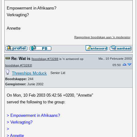
Empowerment in Afrikaans?
Verkragting?
Annette
Rapporteer boodskap aan 'n moderator
Re: Wat is
Ma., 10 Februarie 2003
[
boodskap #73288
is 'n antwoord op
05:50
boodskap #73283
]
Threeships Mcduck
Senior Lid
Boodskappe:
244
Geregistreer:
Junie 2002
On Mon, 10 Feb 2003 05:42:56 +0200, "Annette"
served the following to the group:
> Empowerment in Afrikaans?
> Verkragting?
>
> Annette