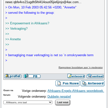
news:qbfe4vs21ugdh5lhl414ouo05jie6jinjo@4ax.com...
> On Mon, 10 Feb 2003 05:42:56 +0200, "Annette"
> served the following to the group:
>
>> Empowerment in Afrikaans?
>> Verkragting?
>>
>> Annette
>>
>
> bemagtiging maar verkragting is net so `n omskrywende term
>
Rapporteer boodskap aan 'n moderator
Gaan na
Vorige onderwerp:
Afrikaans-Engels-Afrikaans woordeboek.
forum:
Volgende onderwerp:
Dubbele negatief