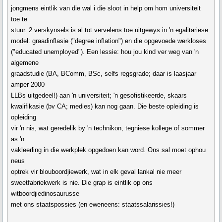
jongmens eintlik van die wal i die sloot in help om hom universiteit
toe te
stuur. 2 verskynsels is al tot vervelens toe uitgewys in 'n egalitariese
model: graadinflasie ("degree inflation") en die opgevoede werkloses
("educated unemployed"). Een lessie: hou jou kind ver weg van 'n
algemene
graadstudie (BA, BComm, BSc, selfs regsgrade; daar is laasjaar
amper 2000
LLBs uitgedeel!) aan 'n universiteit; 'n gesofistikeerde, skaars
kwalifikasie (bv CA; medies) kan nog gaan. Die beste opleiding is
opleiding
vir 'n nis, wat geredelik by 'n technikon, tegniese kollege of sommer
as 'n
vakleerling in die werkplek opgedoen kan word. Ons sal moet ophou
neus
optrek vir blouboordjiewerk, wat in elk geval lankal nie meer
sweetfabriekwerk is nie. Die grap is eintlik op ons
witboordjiedinosaurusse
met ons staatspossies (en eweneens: staatssalarissies!)