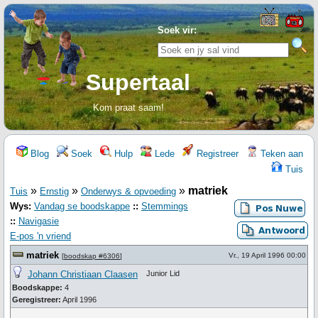
Soek vir:
Supertaal
Kom praat saam!
Blog
Soek
Hulp
Lede
Registreer
Teken aan
Tuis
»
»
»
matriek
Tuis
Ernstig
Onderwys & opvoeding
Wys:
Vandag se boodskappe
::
Stemmings
::
Navigasie
E-pos 'n vriend
matriek
Vr., 19 April 1996 00:00
[
boodskap #6306
]
Johann Christiaan Claasen
Junior Lid
Boodskappe:
4
Geregistreer:
April 1996