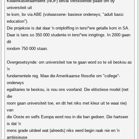
Kwalifikasieraamwerk (NOF) bevat verskillende paaie om by
universiteit uit
te kom, bv via ABE (volwassene- basiese onderwys; "adult basic
education").
Die projeksie is dat daar 'n ontploffing in tersi^ere getalle kom in SA.
Daar is tans so 350 000 studente in tersi^ere inrigtings. In 2000 gaan
dit
rondom 750 000 staan.
Overgesetsynde: om universiteit toe te gaan word so te sê beskou as
'n
fundamentele reg. Maw die Amerikaanse filosofie om "college"-
onderwys
egalitaries te beskou, is nou ons voorland. Die elitistiese model (net
die
room gaan universiteit toe, en dit het niks met kleur uit te waai nie)
van
die Ooste en selfs Europa word nou in die ban gedoen. Die hartseer
is dat 'n
mens grade uitdeel wat (alreeds) niks werd begin raak nie en 'n
ambisieuse