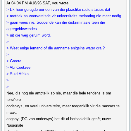
At 04:04 PM 4/18/96 SAT, you wrote:
> Ek hoor gerugde oor een van die plaaslike radio stasies dat
> matriek as voorvereisde vir universiteits toelaating nie meer nodig
> gaan wees nie. Sodoende kan die diskriminasie teen die
agtergeblewendes
> uit die weg geruim word.
>
> Weet enige iemand of die aanname enigsins water dra ?
>
> Groete.
> Abi Coetzee
> Suid-Afrika
>
>
Nee, dis nog nie amptelik so nie, maar die hele tendens is om
tersi^ere
onderwys, en veral universiteite, meer toeganklik vir die massas te
maak.
anganyi (DG van onderwys) het dit al herhaaldelik gesê; nuwe
Nasionale