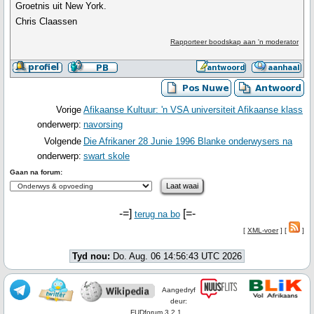
Groetnis uit New York.
Chris Claassen
Rapporteer boodskap aan 'n moderator
Vorige
Afikaanse Kultuur: 'n VSA universiteit Afikaanse klass
onderwerp:
navorsing
Volgende
Die Afrikaner 28 Junie 1996 Blanke onderwysers na
onderwerp:
swart skole
Gaan na forum:
-=]
[=-
terug na bo
[
XML-voer
] [
]
Tyd nou:
Do. Aug. 06 14:56:43 UTC 2026
Aangedryf
deur:
FUDforum 3.2.1.