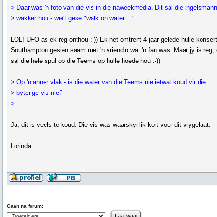
> Daar was 'n foto van die vis in die naweekmedia. Dit sal die ingelsman
> wakker hou - wie't gesê "walk on water ..."
LOL! UFO as ek reg onthou :-)) Ek het omtrent 4 jaar gelede hulle konsert
Southampton gesien saam met 'n vriendin wat 'n fan was. Maar jy is reg, 
sal die hele spul op die Teems op hulle hoede hou :-))
> Op 'n anner vlak - is die water van die Teems nie ietwat koud vir die
> byterige vis nie?
>
Ja, dit is veels te koud. Die vis was waarskynlik kort voor dit vrygelaat.
Lorinda
Gaan na forum: