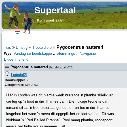
Supertaal
Kom praat saam!
»
»
»
Pygocentrus nattereri
Tuis
Ernstig
Troeteldiere
Wys:
Vandag se boodskappe
::
Stemmings
::
Navigasie
E-pos 'n vriend
Pygocentrus nattereri
[
boodskap #4026
]
Lorinda[2]
Boodskappe:
531
Geregistreer:
Mei 2003
Hier in Londen was dit hierdie week nuus toe 'n piranha skielik uit
die lug op 'n boot in die Thames val... Die huidige teorie is dat
iemand dit as 'n troeteldier aangehou het, en toe in die Thames
losgelaat het waar 'n meeu dit opgepik het en laat val het. Dit was
blykbaar 'n "Red Bellied Piranha". Rooi maag piranha, roodepoort,
iewers het hulle iets in gemeen...:-))