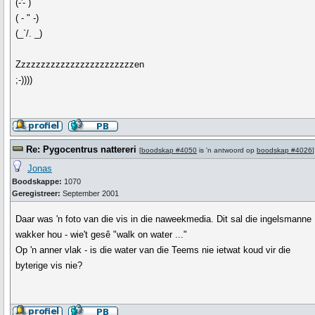
(-'- )
( - " -)
(_`/. _)
Zzzzzzzzzzzzzzzzzzzzzzzzen
;-))))
Re: Pygocentrus nattereri
[
boodskap #4050
is 'n antwoord op
boodskap #4026
]
Jonas
Boodskappe:
1070
Geregistreer:
September 2001
Daar was 'n foto van die vis in die naweekmedia. Dit sal die ingelsmanne
wakker hou - wie't gesê "walk on water ..."
Op 'n anner vlak - is die water van die Teems nie ietwat koud vir die
byterige vis nie?