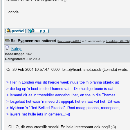
Lorinda
Re: Pygocentrus nattereri
[
boodskap #4047
is 'n antwoord op
boodskap #4026
]
Katryn
Boodskappe:
962
Geregistreer:
Julie 2003
On 20 Feb 2004 10:57:47 -0800, lor...@freint.fsnet.co.uk (Lorinda) wrote:
> Hier in Londen was dit hierdie week nuus toe 'n piranha skielik uit
> die lug op 'n boot in die Thames val... Die huidige teorie is dat
> iemand dit as 'n troeteldier aangehou het, en toe in die Thames
> losgelaat het waar 'n meeu dit opgepik het en laat val het. Dit was
> blykbaar 'n "Red Bellied Piranha". Rooi maag piranha, roodepoort,
> iewers het hulle iets in gemeen...:-))
LOL! O, dit was vreeslik snaak! En baie interessant ook nog!! ;-))