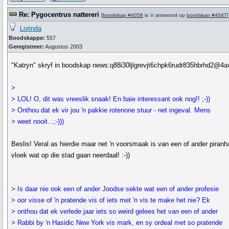
Re: Pygocentrus nattereri
[
boodskap #4058
is 'n antwoord op
boodskap #4047
]
Lorinda
Boodskappe:
557
Geregistreer:
Augustus 2003
"Katryn" skryf in boodskap news:q88i30ljlgrevjt6chpk6rudr835hbrhd2@4a
>
> LOL! O, dit was vreeslik snaak! En baie interessant ook nog!! ;-))
> Onthou dat ek vir jou 'n pakkie rotenone stuur - net ingeval. Mens
> weet nooit...;-)))
Beslis! Veral as hierdie maar net 'n voorsmaak is van een of ander piranh
vloek wat op die stad gaan neerdaal! :-))
> Is daar nie ook een of ander Joodse sekte wat een of ander profesie
> oor visse of 'n pratende vis of iets met 'n vis te make het nie? Ek
> onthou dat ek verlede jaar iets so weird gelees het van een of ander
> Rabbi by 'n Hasidic New York vis mark, en sy ordeal met so pratende