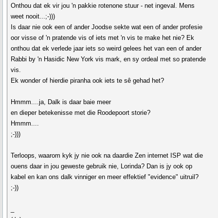
Onthou dat ek vir jou 'n pakkie rotenone stuur - net ingeval. Mens
weet nooit...;-)))
Is daar nie ook een of ander Joodse sekte wat een of ander profesie
oor visse of 'n pratende vis of iets met 'n vis te make het nie? Ek
onthou dat ek verlede jaar iets so weird gelees het van een of ander
Rabbi by 'n Hasidic New York vis mark, en sy ordeal met so pratende
vis.
Ek wonder of hierdie piranha ook iets te sê gehad het?
Hmmm....ja, Dalk is daar baie meer
en dieper betekenisse met die Roodepoort storie?
Hmmm....
;-)))
Terloops, waarom kyk jy nie ook na daardie Zen internet ISP wat die
ouens daar in jou geweste gebruik nie, Lorinda? Dan is jy ook op
kabel en kan ons dalk vinniger en meer effektief "evidence" uitruil?
;-))
_