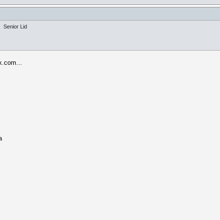
Senior Lid
x.com...
a