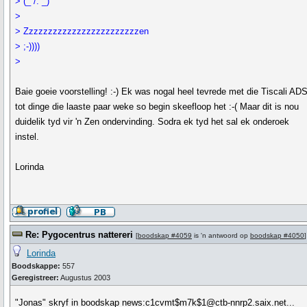
> (_`/. _)
>
> Zzzzzzzzzzzzzzzzzzzzzzzzen
> ;-))))
>
Baie goeie voorstelling! :-) Ek was nogal heel tevrede met die Tiscali AD
tot dinge die laaste paar weke so begin skeefloop het :-( Maar dit is nou
duidelik tyd vir 'n Zen ondervinding. Sodra ek tyd het sal ek onderoek
instel.
Lorinda
Re: Pygocentrus nattereri
[
boodskap #4059
is 'n antwoord op
boodskap #4050
]
Lorinda
Boodskappe:
557
Geregistreer:
Augustus 2003
"Jonas" skryf in boodskap news:c1cvmt$m7k$1@ctb-nnrp2.saix.net...