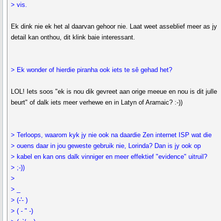
> vis.
Ek dink nie ek het al daarvan gehoor nie. Laat weet asseblief meer as jy
detail kan onthou, dit klink baie interessant.
> Ek wonder of hierdie piranha ook iets te sê gehad het?
LOL! Iets soos "ek is nou dik gevreet aan orige meeue en nou is dit julle
beurt" of dalk iets meer verhewe en in Latyn of Aramaic? :-))
> Terloops, waarom kyk jy nie ook na daardie Zen internet ISP wat die
> ouens daar in jou geweste gebruik nie, Lorinda? Dan is jy ook op
> kabel en kan ons dalk vinniger en meer effektief "evidence" uitruil?
> ;-))
>
> _
> (-'- )
> ( - " -)