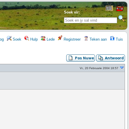
Soek vir:
og
Soek
Hulp
Lede
Registreer
Teken aan
Tuis
Vr., 20 Februarie 2004 18:57