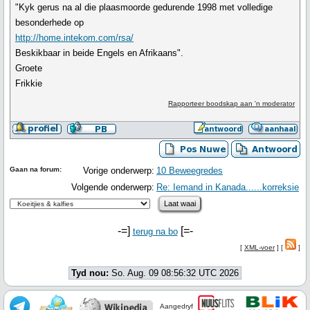
"Kyk gerus na al die plaasmoorde gedurende 1998 met volledige
besonderhede op
http://home.intekom.com/rsa/
Beskikbaar in beide Engels en Afrikaans".
Groete
Frikkie
Rapporteer boodskap aan 'n moderator
Gaan na forum:
Vorige onderwerp:
10 Beweegredes
Volgende onderwerp:
Re: Iemand in Kanada......korreksie
-=]
[=-
terug na bo
[
XML-voer
] [
]
Tyd nou:
So. Aug. 09 08:56:32 UTC 2026
Aangedryf