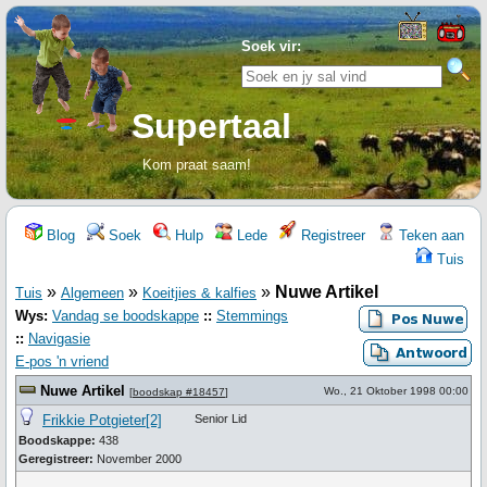
Soek vir:
Supertaal
Kom praat saam!
Blog
Soek
Hulp
Lede
Registreer
Teken aan
Tuis
»
»
»
Nuwe Artikel
Tuis
Algemeen
Koeitjies & kalfies
Wys:
Vandag se boodskappe
::
Stemmings
::
Navigasie
E-pos 'n vriend
Nuwe Artikel
Wo., 21 Oktober 1998 00:00
[
boodskap #18457
]
Frikkie Potgieter[2]
Senior Lid
Boodskappe:
438
Geregistreer:
November 2000