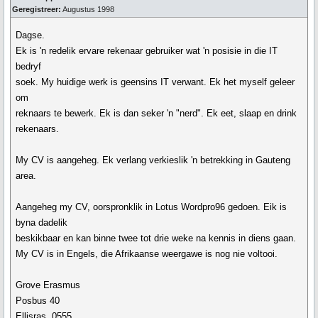
Geregistreer:
Augustus 1998
Dagse.
Ek is 'n redelik ervare rekenaar gebruiker wat 'n posisie in die IT
bedryf
soek. My huidige werk is geensins IT verwant. Ek het myself geleer
om
reknaars te bewerk. Ek is dan seker 'n "nerd". Ek eet, slaap en drink
rekenaars.
My CV is aangeheg. Ek verlang verkieslik 'n betrekking in Gauteng
area.
Aangeheg my CV, oorspronklik in Lotus Wordpro96 gedoen. Eik is
byna dadelik
beskikbaar en kan binne twee tot drie weke na kennis in diens gaan.
My CV is in Engels, die Afrikaanse weergawe is nog nie voltooi.
Grove Erasmus
Posbus 40
Ellisras, 0555