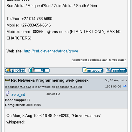
Sud-Afrika / Afrique d'Sud / Zuid-Afrika / South Africa
Tel/Fax: +27-014-763-5690
Mobile: +27-083-654-6546
Mobile's email: 08365...@sms.co.za (PLAIN TEXT ONLY, MAX 50
CHARCTERS)
Web site:
http://cnf.clever.net/africa/grove
Rapporteer boodskap aan 'n moderator
Re: Netwerke/Programmering werk gesoek
Di., 04 Augustus
1998 00:00
[
boodskap #16542
is 'n antwoord op
boodskap #16526
]
zero_int
Junior Lid
Boodskappe:
17
Geregistreer:
Julie 1998
On Mon, 3 Aug 1998 16:48:40 +0200, "Grove Erasmus"
whispered: