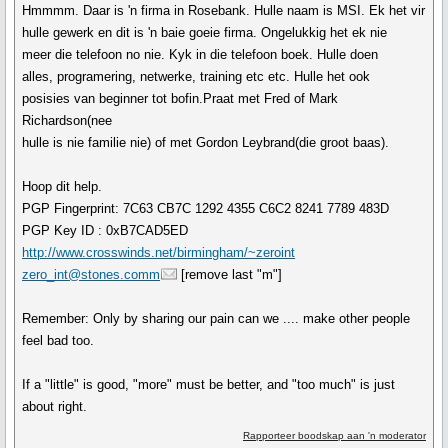
Hmmmm. Daar is 'n firma in Rosebank. Hulle naam is MSI. Ek het vir
hulle gewerk en dit is 'n baie goeie firma. Ongelukkig het ek nie
meer die telefoon no nie. Kyk in die telefoon boek. Hulle doen
alles, programering, netwerke, training etc etc. Hulle het ook
posisies van beginner tot bofin.Praat met Fred of Mark
Richardson(nee
hulle is nie familie nie) of met Gordon Leybrand(die groot baas).
Hoop dit help.
PGP Fingerprint: 7C63 CB7C 1292 4355 C6C2 8241 7789 483D
PGP Key ID : 0xB7CAD5ED
http://www.crosswinds.net/birmingham/~zeroint
zero_int@stones.comm
[remove last "m"]
Remember: Only by sharing our pain can we .... make other people
feel bad too.
If a "little" is good, "more" must be better, and "too much" is just
about right.
Rapporteer boodskap aan 'n moderator