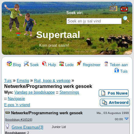
Soek vir:
Supertaal
Kom praat saam!
Blog
Soek
Hulp
Lede
Registreer
Teken aan
Tuis
»
»
»
Tuis
Ernstig
Ruil, koop & verkoop
Netwerke/Programmering werk gesoek
Wys:
Vandag se boodskappe
::
Stemmings
::
Navigasie
E-pos 'n vriend
Netwerke/Programmering werk gesoek
Ma., 03 Augustus 1998
00:00
[
boodskap #16526
]
Grove Erasmus[3]
Junior Lid
Boodskappe:
2