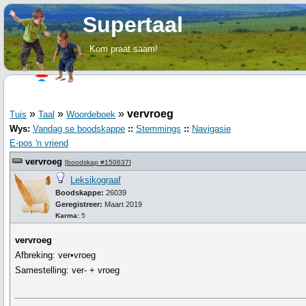
Supertaal
Kom praat saam!
»
»
»
vervroeg
Tuis
Taal
Woordeboek
Wys:
Vandag se boodskappe
::
Stemmings
::
Navigasie
E-pos 'n vriend
vervroeg
[
boodskap #150637
]
Leksikograaf
Boodskappe:
26039
Geregistreer:
Maart 2019
Karma:
5
vervroeg
Afbreking: ver•vroeg
Samestelling: ver- + vroeg