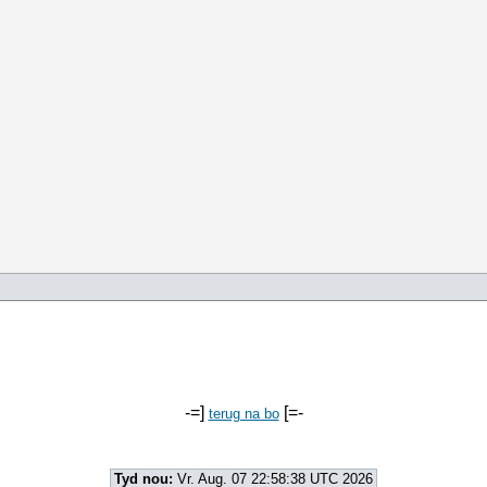
-=]
[=-
terug na bo
Tyd nou:
Vr. Aug. 07 22:58:38 UTC 2026