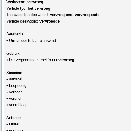
Werkwoord:
vervroeg
Verlede tyd:
het vervroeg
Teenwoordige deelwoord:
vervroegend
,
vervroegende
Verlede deelwoord:
vervroegde
Betekenis:
• Om vroeër te laat plaasvind.
Gebruik:
• Die vergadering is met 'n uur
vervroeg
.
Sinoniem:
• aansnel
• bespoedig
• verhaas
• versnel
• vooruitloop
Antoniem:
• uitstel
• vertraag