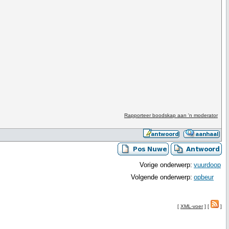
Rapporteer boodskap aan 'n moderator
Vorige onderwerp:
vuurdoop
Volgende onderwerp:
opbeur
[
XML-voer
] [
]