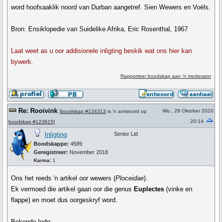
word hoofsaaklik noord van Durban aangetref. Sien Wewers en Voëls.
Bron: Ensiklopedie van Suidelike Afrika, Eric Rosenthal, 1967
Laat weet as u oor addisionele inligting beskik wat ons hier kan
bywerk.
Rapporteer boodskap aan 'n moderator
Re: Rooivink
Wo., 28 Oktober 2020
[
boodskap #134313
is 'n antwoord op
20:14
boodskap #123615
]
Inligting
Senior Lid
Boodskappe:
4589
Geregistreer:
November 2018
Karma:
1
Ons het reeds 'n artikel oor wewers (
Ploceidae
).
Ek vermoed die artikel gaan oor die genus
Euplectes
(vinke en
flappe) en moet dus oorgeskryf word.
Bekende lede: