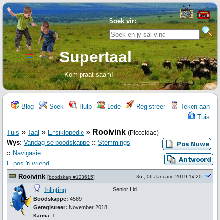
Soek vir:
Supertaal
Kom praat saam!
Blog
Soek
Hulp
Lede
Registreer
Teken aan
Tuis
»
»
»
Rooivink
Tuis
Taal
Ensiklopedie
(Ploceidae)
Wys:
Vandag se boodskappe
::
Stemmings
::
Navigasie
E-pos 'n vriend
Rooivink
So., 06 Januarie 2019 14:20
[
boodskap #123615
]
Inligting
Senior Lid
Boodskappe:
4589
Geregistreer:
November 2018
Karma:
1