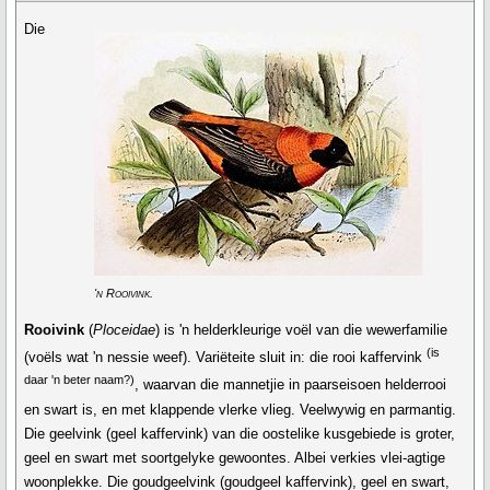
Die
'n Rooivink.
Rooivink
(
Ploceidae
) is 'n helderkleurige voël van die wewerfamilie
(is
(voëls wat 'n nessie weef). Variëteite sluit in: die rooi kaffervink
daar 'n beter naam?)
, waarvan die mannetjie in paarseisoen helderrooi
en swart is, en met klappende vlerke vlieg. Veelwywig en parmantig.
Die geelvink (geel kaffervink) van die oostelike kusgebiede is groter,
geel en swart met soortgelyke gewoontes. Albei verkies vlei-agtige
woonplekke. Die goudgeelvink (goudgeel kaffervink), geel en swart,