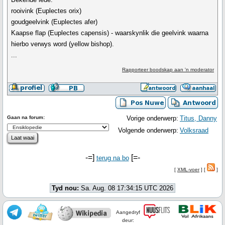
rooivink (Euplectes orix)
goudgeelvink (Euplectes afer)
Kaapse flap (Euplectes capensis) - waarskynlik die geelvink waarna
hierbo verwys word (yellow bishop).
...
Rapporteer boodskap aan 'n moderator
Gaan na forum:
Vorige onderwerp:
Titus, Danny
Volgende onderwerp:
Volksraad
-=]
[=-
terug na bo
[
XML-voer
] [
]
Tyd nou:
Sa. Aug. 08 17:34:15 UTC 2026
Aangedryf
deur: