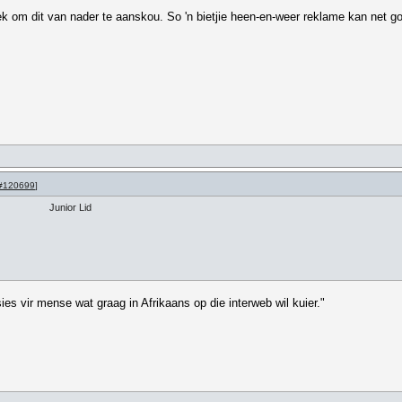
k om dit van nader te aanskou. So 'n bietjie heen-en-weer reklame kan net go
#120699
]
Junior Lid
es vir mense wat graag in Afrikaans op die interweb wil kuier."