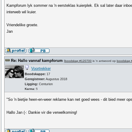
Kampforum lyk sommer na 'n eersteklas kuierplek. Ek sal later daar inboe
interweb wil kuier.
Vriendelike groete.
Jan
Re: Hallo vannaf kampforum
[
boodskap #120700
is 'n antwoord op
boodskap 
Voortrekker
Boodskappe:
17
Geregistreer:
Augustus 2018
Ligging:
Centurion
Karma:
5
"So 'n bietjie heen-en-weer reklame kan net goed wees - dit bied meer opsi
Hallo Jan (-: Dankie vir die verwelkoming!