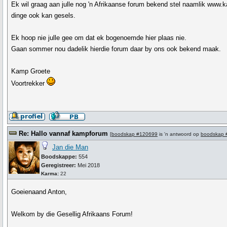
Ek wil graag aan julle nog 'n Afrikaanse forum bekend stel naamlik www
dinge ook kan gesels.
Ek hoop nie julle gee om dat ek bogenoemde hier plaas nie.
Gaan sommer nou dadelik hierdie forum daar by ons ook bekend maak.
Kamp Groete
Voortrekker
Re: Hallo vannaf kampforum
[
boodskap #120699
is 'n antwoord op
boodskap 
Jan die Man
Boodskappe:
554
Geregistreer:
Mei 2018
Karma:
22
Goeienaand Anton,
Welkom by die Gesellig Afrikaans Forum!