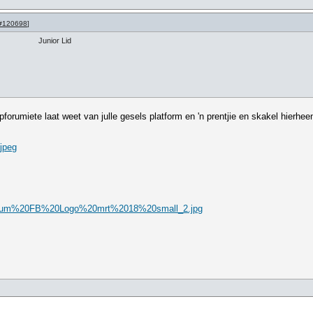
#120698
]
Junior Lid
orumiete laat weet van julle gesels platform en 'n prentjie en skakel hierhe