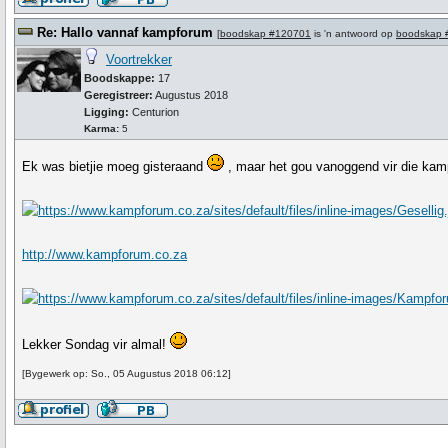
Re: Hallo vannaf kampforum
[
boodskap #120701
is 'n antwoord op
boodskap 
Voortrekker
Boodskappe:
17
Geregistreer:
Augustus 2018
Ligging:
Centurion
Karma:
5
Ek was bietjie moeg gisteraand
, maar het gou vanoggend vir die kampf
http://www.kampforum.co.za
Lekker Sondag vir almal!
[Bygewerk op: So., 05 Augustus 2018 06:12]