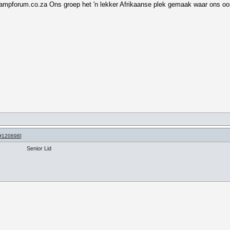
.kampforum.co.za Ons groep het 'n lekker Afrikaanse plek gemaak waar ons o
#120698
]
Senior Lid