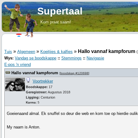
Supertaal
Kom praat saam!
»
»
»
Hallo vannaf kampforum
Tuis
Algemeen
Koeitjies & kalfies
Wys:
Vandag se boodskappe
::
Stemmings
::
Navigasie
E-pos 'n vriend
Hallo vannaf kampforum
[
boodskap #120698
]
Voortrekker
Boodskappe:
17
Geregistreer:
Augustus 2018
Ligging:
Centurion
Karma:
5
Goeienaand almal. Ek snuffel so deur die web en kom toe op hierdie oulik
My naam is Anton.