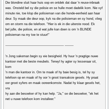
Die blondine sluit haar huis oop en ontdek dat daar 'n reuse-inbraak
was. Onsteld bel sy die polisie en se hulle moet dadelik kom. Nie vyf
minute nie, toe klop die polisieman van die honde-eenheid aan haar
deur. Sy maak die deur oop, kyk na die polisieman en sy hond, vlieg
om en storm na die telefoon. "Hier is ek in die uiterste nood. Ek
bel julle, die polisie, en al wat julle kan doen is om 'n BLINDE
polisieman na my toe te stuur!"
------------------------------------------------------------ ---------
'n Jong sakeman begin sy eie besigheid. Hy huur 'n pragtige nuwe
kantoor met die beste meubels. Terwyl hy agter sy lessenaar sit,
kom
'n man die kantoor in. Om te maak of hy baie besig is, tel hy sy
telefoon op en maak of hy oor 'n groot transaksie gesels. Hy praat
oor groot syfers en maak ooreenkomste. Nadat hy klaar gesels het,
vra
hy aan die besoeker of hy kan help. "Ja," se die besoeker, "ek het
net u nuwe telefoon kom installeer."