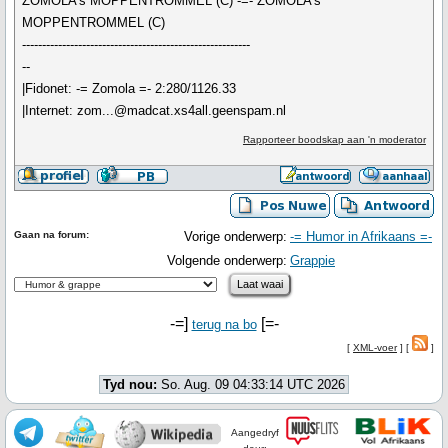
ZOMOLA's MOPPENTROMMEL (C) -=- ZOMOLA's
MOPPENTROMMEL (C)
---------------------------------------------------------
--
|Fidonet: -= Zomola =- 2:280/1126.33
|Internet: zom...@madcat.xs4all.geenspam.nl
Rapporteer boodskap aan 'n moderator
Gaan na forum:
Vorige onderwerp:
-= Humor in Afrikaans =-
Volgende onderwerp:
Grappie
-=]
[=-
terug na bo
[
XML-voer
] [
]
Tyd nou:
So. Aug. 09 04:33:14 UTC 2026
Aangedryf