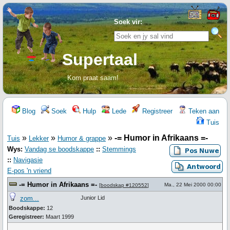
Soek vir:
Supertaal
Kom praat saam!
Blog
Soek
Hulp
Lede
Registreer
Teken aan
Tuis
»
»
»
-= Humor in Afrikaans =-
Tuis
Lekker
Humor & grappe
Wys:
Vandag se boodskappe
::
Stemmings
::
Navigasie
E-pos 'n vriend
-= Humor in Afrikaans =-
Ma., 22 Mei 2000 00:00
[
boodskap #120552
]
zom...
Junior Lid
Boodskappe:
12
Geregistreer:
Maart 1999