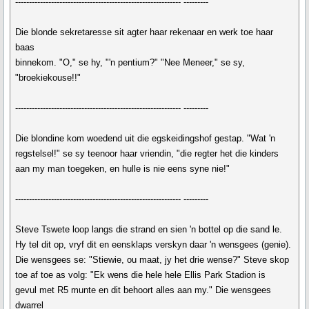
------------------------------------------------------------ ---------
Die blonde sekretaresse sit agter haar rekenaar en werk toe haar
baas
binnekom. "O," se hy, "'n pentium?" "Nee Meneer," se sy,
"broekiekouse!!"
------------------------------------------------------------ ---------
Die blondine kom woedend uit die egskeidingshof gestap. "Wat 'n
regstelsel!" se sy teenoor haar vriendin, "die regter het die kinders
aan my man toegeken, en hulle is nie eens syne nie!"
------------------------------------------------------------ ---------
Steve Tswete loop langs die strand en sien 'n bottel op die sand le.
Hy tel dit op, vryf dit en eensklaps verskyn daar 'n wensgees (genie).
Die wensgees se: "Stiewie, ou maat, jy het drie wense?" Steve skop
toe af toe as volg: "Ek wens die hele hele Ellis Park Stadion is
gevul met R5 munte en dit behoort alles aan my." Die wensgees
dwarrel