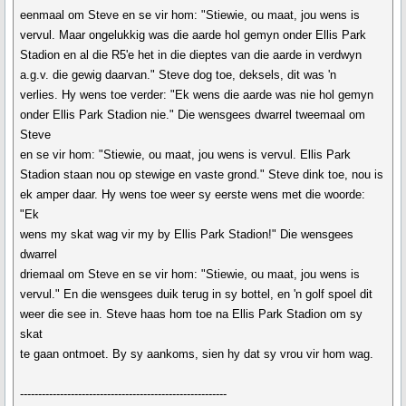
eenmaal om Steve en se vir hom: "Stiewie, ou maat, jou wens is
vervul. Maar ongelukkig was die aarde hol gemyn onder Ellis Park
Stadion en al die R5'e het in die dieptes van die aarde in verdwyn
a.g.v. die gewig daarvan." Steve dog toe, deksels, dit was 'n
verlies. Hy wens toe verder: "Ek wens die aarde was nie hol gemyn
onder Ellis Park Stadion nie." Die wensgees dwarrel tweemaal om
Steve
en se vir hom: "Stiewie, ou maat, jou wens is vervul. Ellis Park
Stadion staan nou op stewige en vaste grond." Steve dink toe, nou is
ek amper daar. Hy wens toe weer sy eerste wens met die woorde:
"Ek
wens my skat wag vir my by Ellis Park Stadion!" Die wensgees
dwarrel
driemaal om Steve en se vir hom: "Stiewie, ou maat, jou wens is
vervul." En die wensgees duik terug in sy bottel, en 'n golf spoel dit
weer die see in. Steve haas hom toe na Ellis Park Stadion om sy
skat
te gaan ontmoet. By sy aankoms, sien hy dat sy vrou vir hom wag.
---------------------------------------------------------