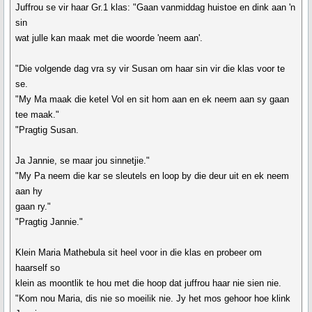
Juffrou se vir haar Gr.1 klas: "Gaan vanmiddag huistoe en dink aan 'n
sin
wat julle kan maak met die woorde 'neem aan'.
"Die volgende dag vra sy vir Susan om haar sin vir die klas voor te
se.
"My Ma maak die ketel Vol en sit hom aan en ek neem aan sy gaan
tee maak."
"Pragtig Susan.
Ja Jannie, se maar jou sinnetjie."
"My Pa neem die kar se sleutels en loop by die deur uit en ek neem
aan hy
gaan ry."
"Pragtig Jannie."
Klein Maria Mathebula sit heel voor in die klas en probeer om
haarself so
klein as moontlik te hou met die hoop dat juffrou haar nie sien nie.
"Kom nou Maria, dis nie so moeilik nie. Jy het mos gehoor hoe klink