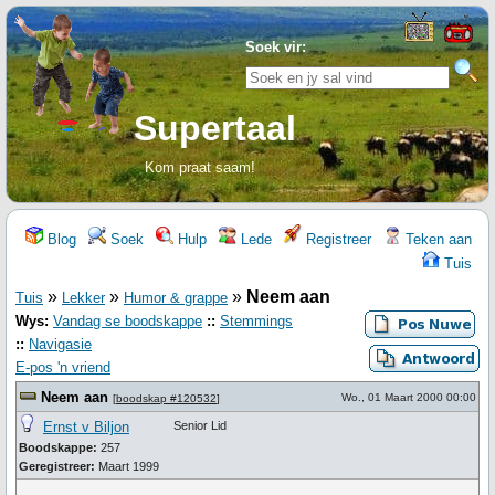
Soek vir:
Supertaal
Kom praat saam!
Blog
Soek
Hulp
Lede
Registreer
Teken aan
Tuis
»
»
»
Neem aan
Tuis
Lekker
Humor & grappe
Wys:
Vandag se boodskappe
::
Stemmings
::
Navigasie
E-pos 'n vriend
Neem aan
Wo., 01 Maart 2000 00:00
[
boodskap #120532
]
Ernst v Biljon
Senior Lid
Boodskappe:
257
Geregistreer:
Maart 1999