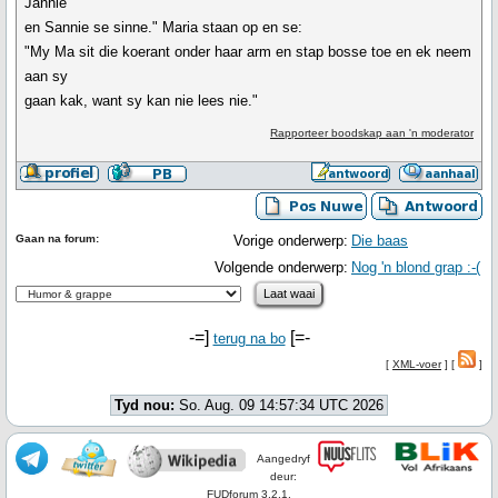
Jannie
en Sannie se sinne." Maria staan op en se:
"My Ma sit die koerant onder haar arm en stap bosse toe en ek neem
aan sy
gaan kak, want sy kan nie lees nie."
Rapporteer boodskap aan 'n moderator
Gaan na forum:
Vorige onderwerp:
Die baas
Volgende onderwerp:
Nog 'n blond grap :-(
-=]
[=-
terug na bo
[
XML-voer
] [
]
Tyd nou:
So. Aug. 09 14:57:34 UTC 2026
Aangedryf
deur:
FUDforum 3.2.1.