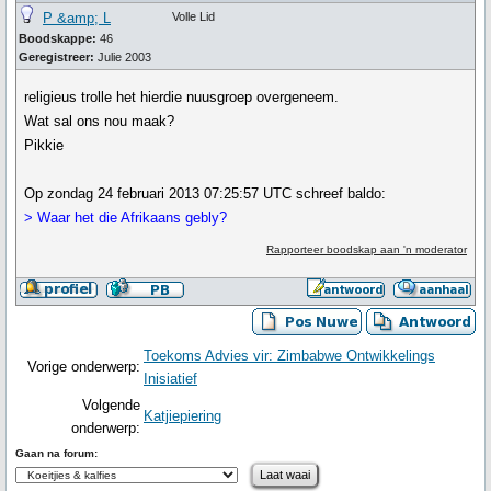
P &amp; L
Volle Lid
Boodskappe:
46
Geregistreer:
Julie 2003
religieus trolle het hierdie nuusgroep overgeneem.
Wat sal ons nou maak?
Pikkie
Op zondag 24 februari 2013 07:25:57 UTC schreef baldo:
> Waar het die Afrikaans gebly?
Rapporteer boodskap aan 'n moderator
Toekoms Advies vir: Zimbabwe Ontwikkelings
Vorige onderwerp:
Inisiatief
Volgende
Katjiepiering
onderwerp:
Gaan na forum: