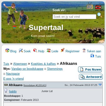
Soek vir:
Supertaal
Kom praat saam!
Blog
Soek
Hulp
Lede
Registreer
Teken aan
Tuis
»
»
»
Afrikaans
Tuis
Algemeen
Koeitjies & kalfies
Wys:
Vandag se boodskappe
::
Stemmings
::
Navigasie
E-pos 'n vriend
Afrikaans
So., 24 Februarie 2013 07:25
[
boodskap #120141
]
baldo
Junior Lid
Boodskappe:
1
Geregistreer:
Februarie 2013