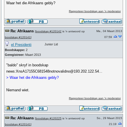
Waar het die Afrikaans gebly?
Rapporteer boodskap aan 'n moderator
Re: Afrikaans
Ma., 04 Maart 2013
[
boodskap #120142
is 'n antwoord op
07:59
boodskap #120141
]
el Presidenti
Junior Lid
Boodskappe:
2
Geregistreer:
Maart 2013
"baldo" skryf in boodskap
news:XnsA17155C681548notnovalidno@193.202.122.54...
> Waar het die Afrikaans gebly?
Niemand wiet.
Rapporteer boodskap aan 'n moderator
Re: Afrikaans
So., 29 Maart 2015
[
boodskap #120225
is 'n antwoord op
21:19
boodskap #120141
]