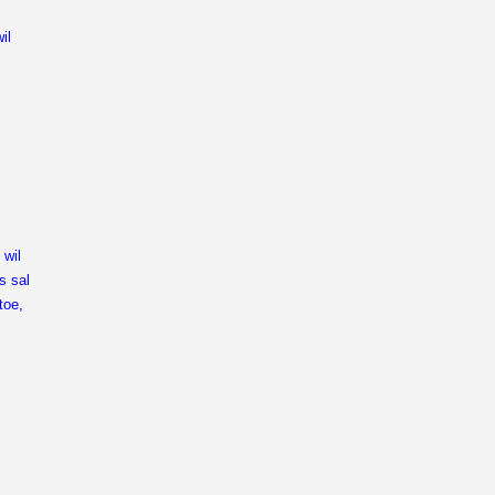
il
 wil
s sal
toe,