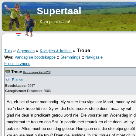
Supertaal
Kom praat saam!
»
»
»
Troue
Tuis
Algemeen
Koeitjies & kalfies
Wys:
Vandag se boodskappe
::
Stemmings
::
Navigasie
E-pos 'n vriend
Troue
[
boodskap #76623
]
Elaine
Boodskappe:
2947
Geregistreer:
Desember 2003
Ag, ek het al weer raad nodig. My suster trou vlge jaar Maart, maar sy wil
nie 'n kerk troue hê nie. Sy wil die hele trourok storie doen, maar sy wil
glad nie deur 'n predikant getrou word nie. Die voorstel om Woensdag in d
magistraat te trou en dan Sat. 'n paartie met trourok en al te doen, wil sy
ook nie. Alles moet op een dag gebeur. Hoe gaan ons die storietjie gereël
kry en wie gaat hulle trou? Doen die landdros "buite" troues of moet dit in