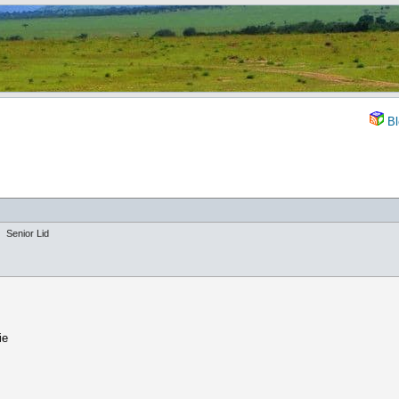
Bl
Senior Lid
ie