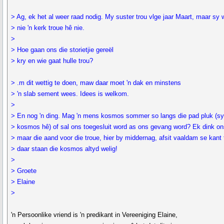
> Ag, ek het al weer raad nodig. My suster trou vlge jaar Maart, maar sy w
> nie 'n kerk troue hê nie.
>
> Hoe gaan ons die storietjie gereël
> kry en wie gaat hulle trou?
> .m dit wettig te doen, maw daar moet 'n dak en minstens
> 'n slab sement wees. Idees is welkom.
>
> En nog 'n ding. Mag 'n mens kosmos sommer so langs die pad pluk (sy
> kosmos hê) of sal ons toegesluit word as ons gevang word? Ek dink on
> maar die aand voor die troue, hier by middernag, afsit vaaldam se kant 
> daar staan die kosmos altyd welig!
>
> Groete
> Elaine
>
'n Persoonlike vriend is 'n predikant in Vereeniging Elaine,