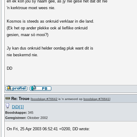
en ek kon jou sy naam gee, as jy nie gesê het dat dit nie
'n kerktroue moet wees nie.
Kosmos is steeds as onkruid verklaar in die land.
(Ek het op ander plekke ook al lieflike onkruid
gesien, maar sò mooi?)
Jy kan dus onkruid helder oordag pluk want dit is
nie beskermd nie.
DD
Re: Troue
[
boodskap #76642
is 'n antwoord op
boodskap #76641
]
DiDi[1]
Boodskappe:
345
Geregistreer:
Oktober 2002
On Fri, 25 Apr 2003 06:52:41 +0200, DD wrote: