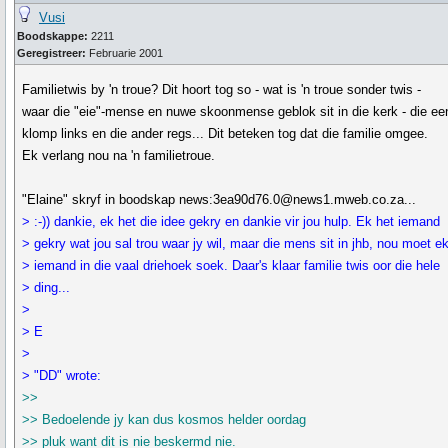
Vusi
Boodskappe:
2211
Geregistreer:
Februarie 2001
Familietwis by 'n troue? Dit hoort tog so - wat is 'n troue sonder twis -
waar die "eie"-mense en nuwe skoonmense geblok sit in die kerk - die ee
klomp links en die ander regs... Dit beteken tog dat die familie omgee.
Ek verlang nou na 'n familietroue.
"Elaine" skryf in boodskap news:3ea90d76.0@news1.mweb.co.za...
> :-)) dankie, ek het die idee gekry en dankie vir jou hulp. Ek het iemand
> gekry wat jou sal trou waar jy wil, maar die mens sit in jhb, nou moet e
> iemand in die vaal driehoek soek. Daar's klaar familie twis oor die hele
> ding...
>
> E
>
> "DD" wrote:
>>
>> Bedoelende jy kan dus kosmos helder oordag
>> pluk want dit is nie beskermd nie.