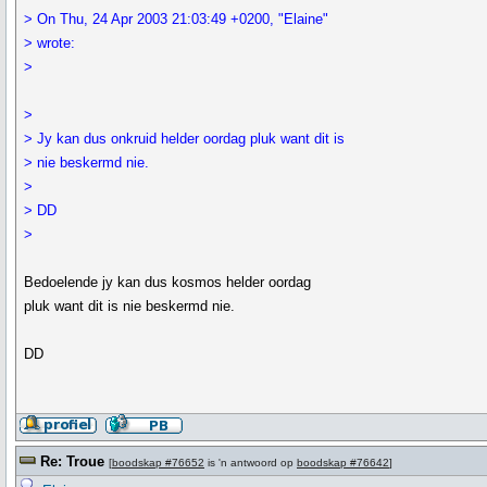
> On Thu, 24 Apr 2003 21:03:49 +0200, "Elaine"
> wrote:
>
>
> Jy kan dus onkruid helder oordag pluk want dit is
> nie beskermd nie.
>
> DD
>
Bedoelende jy kan dus kosmos helder oordag
pluk want dit is nie beskermd nie.
DD
Re: Troue
[
boodskap #76652
is 'n antwoord op
boodskap #76642
]