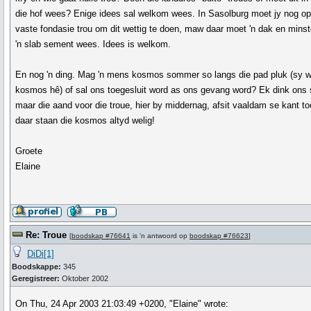
die hof wees? Enige idees sal welkom wees. In Sasolburg moet jy nog op
vaste fondasie trou om dit wettig te doen, maw daar moet 'n dak en mins
'n slab sement wees. Idees is welkom.
En nog 'n ding. Mag 'n mens kosmos sommer so langs die pad pluk (sy w
kosmos hê) of sal ons toegesluit word as ons gevang word? Ek dink ons 
maar die aand voor die troue, hier by middernag, afsit vaaldam se kant to
daar staan die kosmos altyd welig!
Groete
Elaine
Re: Troue
[
boodskap #76641
is 'n antwoord op
boodskap #76623
]
DiDi[1]
Boodskappe:
345
Geregistreer:
Oktober 2002
On Thu, 24 Apr 2003 21:03:49 +0200, "Elaine" wrote: