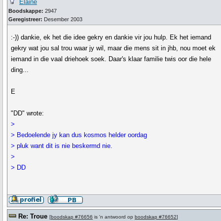
Elaine
Boodskappe:
2947
Geregistreer:
Desember 2003
:-)) dankie, ek het die idee gekry en dankie vir jou hulp. Ek het iemand
gekry wat jou sal trou waar jy wil, maar die mens sit in jhb, nou moet ek
iemand in die vaal driehoek soek. Daar's klaar familie twis oor die hele
ding...
E
"DD" wrote:
>
> Bedoelende jy kan dus kosmos helder oordag
> pluk want dit is nie beskermd nie.
>
> DD
Re: Troue
[
boodskap #76656
is 'n antwoord op
boodskap #76652
]