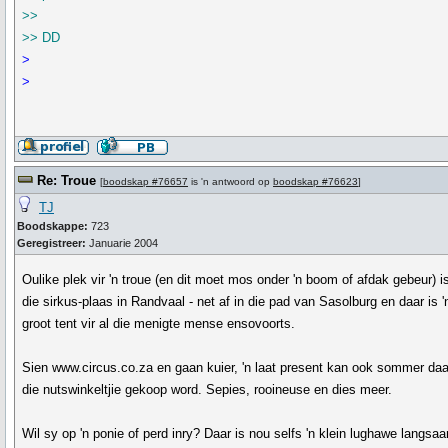
>>
>> DD
>
>
Re: Troue
[
boodskap #76657
is 'n antwoord op
boodskap #76623
]
TJ
Boodskappe:
723
Geregistreer:
Januarie 2004
Oulike plek vir 'n troue (en dit moet mos onder 'n boom of afdak gebeur) i
die sirkus-plaas in Randvaal - net af in die pad van Sasolburg en daar is '
groot tent vir al die menigte mense ensovoorts.
Sien www.circus.co.za en gaan kuier, 'n laat present kan ook sommer daa
die nutswinkeltjie gekoop word. Sepies, rooineuse en dies meer.
Wil sy op 'n ponie of perd inry? Daar is nou selfs 'n klein lughawe langsaa