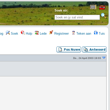
Soek vir:
og
Soek
Hulp
Lede
Registreer
Teken aan
Tuis
Do., 24 April 2003 19:03