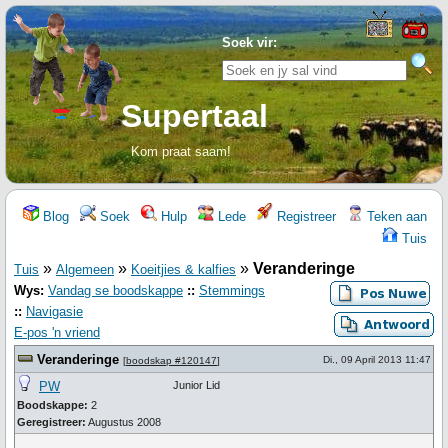
Soek vir:
Supertaal
Kom praat saam!
Blog
Soek
Hulp
Lede
Registreer
Teken aan
Tuis
»
»
»
Veranderinge
Tuis
Algemeen
Koeitjies & kalfies
Wys:
Vandag se boodskappe
::
Stemmings
::
Navigasie
E-pos 'n vriend
Veranderinge
Di., 09 April 2013 11:47
[
boodskap #120147
]
PW
Junior Lid
Boodskappe:
2
Geregistreer:
Augustus 2008