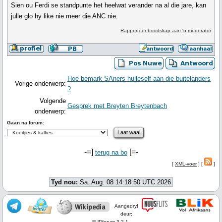
Sien ou Ferdi se standpunte het heelwat verander na al die jare, kan
julle glo hy like nie meer die ANC nie.
Rapporteer boodskap aan 'n moderator
Hoe bemark SAners hulleself aan die buitelanders
Vorige onderwerp:
?
Volgende
Gesprek met Breyten Breytenbach
onderwerp:
Gaan na forum:
-=]
[=-
terug na bo
[
XML-voer
] [
]
Tyd nou:
Sa. Aug. 08 14:18:50 UTC 2026
Aangedryf
deur:
FUDforum 3.2.1.