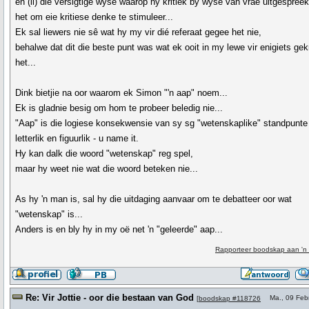
en (ii) die versigtige wyse waarop hy kritiek by wyse van vrae uitgespree
het om eie kritiese denke te stimuleer...
Ek sal liewers nie sê wat hy my vir dié referaat gegee het nie,
behalwe dat dit die beste punt was wat ek ooit in my lewe vir enigiets gek
het...
Dink bietjie na oor waarom ek Simon "'n aap" noem...
Ek is gladnie besig om hom te probeer beledig nie...
"Aap" is die logiese konsekwensie van sy sg "wetenskaplike" standpunte
letterlik en figuurlik - u name it.
Hy kan dalk die woord "wetenskap" reg spel,
maar hy weet nie wat die woord beteken nie...
As hy 'n man is, sal hy die uitdaging aanvaar om te debatteer oor wat
"wetenskap" is...
Anders is en bly hy in my oë net 'n "geleerde" aap...
Rapporteer boodskap aan 'n
Re: Vir Jottie - oor die bestaan van God
Ma., 09 Feb
[
boodskap #118726