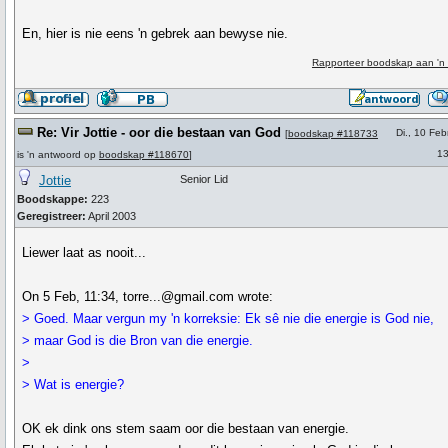
En, hier is nie eens 'n gebrek aan bewyse nie.
Rapporteer boodskap aan 'n
Re: Vir Jottie - oor die bestaan van God
Di., 10 Feb
[
boodskap #118733
13
is 'n antwoord op
boodskap #118670
]
Jottie
Senior Lid
Boodskappe:
223
Geregistreer:
April 2003
Liewer laat as nooit...
On 5 Feb, 11:34, torre...@gmail.com wrote:
> Goed. Maar vergun my 'n korreksie: Ek sê nie die energie is God nie,
> maar God is die Bron van die energie.
>
> Wat is energie?
OK ek dink ons stem saam oor die bestaan van energie.