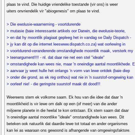
plaas te vind. Die huidige vriendelike toestande (vir ons) is weer
uiters onvriendelik vir "abiogenesis" om plaas te vind.
> Die ewolusie-waarneming - voortdurende
> mutasie (baie interessante artikels oor Darwin, die ewolusie-teorie,
> en dat hy moontlik plagiaat gepleeg het in vandag se Daily Dispatch -
> jy kan dit op die internet leeswww.dispatch.co.za) wat oorlewing in
> voortdurend-veranderende omstandighede moontlik maak, versterk my
> teenargument!!!! - nl. dat daar nie net een stel "ideale"
> omstandighede kan wees nie, maar 'n oneindige aantal moontlikhede. 
> aanvaar jy weet hulle het onlangs 'n vorm van lewe ontdek (baie diep
> onder die grond, as ek reg onthou) wat nie in 'n suurstof-omgewing kan
> oorleef nie! - die geringste suurstof maak dit dood!!!
Weereens stem ek volkome saam. Ek hou van die idee dat daar 'n
moontlikheid is vir lewe om dalk op een (of meer) van die ander
miljoene planete in die heelal te kon ontstaan. Ek stem saam dat daar
'n oneindige aantal moontlike "ideale" omstandighede kan wees. Dit
beteken ook natuurlik dat daardie lewe tot totaal en ander organismes
kan lei as waaraan ons gewoond is afhangende van omgewingsfaktore.