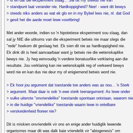
> is en dat die eksperiment slaag... Sal dit my steeds nie van
> standpunt laat verander nie. Hardkoppigheid? Nee! - want dit bewys
> steeds niks anders as wat ek glo en in my Bybel lees nie, nl. dat God
> gesê het die aarde moet lewe voortbring!
Met ander woorde, indien so 'n hipotetiese eksperiment sou slaag, dan
sal jy NIE die uitkoms van die eksperiment betwis nie maar slegs die
"rede" hoekom dit geslaag het. Ek sien dit nie as hardkoppigheid nie.
Ek dink dit is heel aanvaarbaar want jy betwis nie die wetenskaplike
bewys nie. Jy heg eenvoudig 'n verdere bonatuurlike verklaring aan die
resultate. Jou verklaring kan nie wetenskaplik reg of verkeerd bewys
word nie en kan dus nie deur my of enigiemend betwis word nie.
> Ek hoor jou argument dat toestande toe anders was as nou... 'n Sterk
> argument. Maar daar is ook 'n ewe sterk teenargument: As lewe onder
> sulke uiterste "onvriendelike" toestande spontaan ontstaan, waarom ni
> in die huidige "vriendelike" toestande waarin lewe in ontelbare
> verskeidenheid floreer nie?
Dit is miskien onvriendelik vir ons en enige ander huidiglik lewende
organismes maar dit was dalk baie vriendelik vir "abiogenesis" om