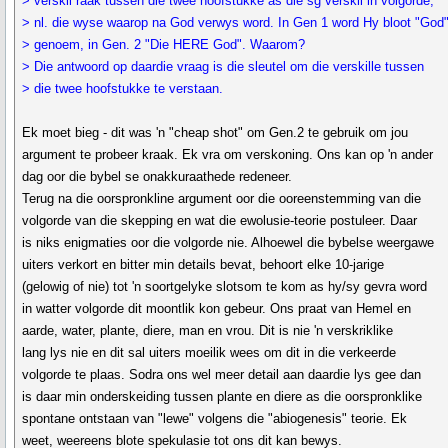
> verskil raak tussen die twee hoofstukke as die sg verskil in volgorde,
> nl. die wyse waarop na God verwys word. In Gen 1 word Hy bloot "God
> genoem, in Gen. 2 "Die HERE God". Waarom?
> Die antwoord op daardie vraag is die sleutel om die verskille tussen
> die twee hoofstukke te verstaan.
Ek moet bieg - dit was 'n "cheap shot" om Gen.2 te gebruik om jou
argument te probeer kraak. Ek vra om verskoning. Ons kan op 'n ander
dag oor die bybel se onakkuraathede redeneer.
Terug na die oorspronkline argument oor die ooreenstemming van die
volgorde van die skepping en wat die ewolusie-teorie postuleer. Daar
is niks enigmaties oor die volgorde nie. Alhoewel die bybelse weergawe
uiters verkort en bitter min details bevat, behoort elke 10-jarige
(gelowig of nie) tot 'n soortgelyke slotsom te kom as hy/sy gevra word
in watter volgorde dit moontlik kon gebeur. Ons praat van Hemel en
aarde, water, plante, diere, man en vrou. Dit is nie 'n verskriklike
lang lys nie en dit sal uiters moeilik wees om dit in die verkeerde
volgorde te plaas. Sodra ons wel meer detail aan daardie lys gee dan
is daar min onderskeiding tussen plante en diere as die oorspronklike
spontane ontstaan van "lewe" volgens die "abiogenesis" teorie. Ek
weet, weereens blote spekulasie tot ons dit kan bewys.