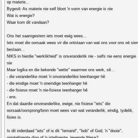
op materie...
Bygesê: As materie nie self bloot 'n vorm van energie is nie
Wat is energie?
Waar kom dit vandaan?
Ons het saamgestem iets moet ewig wees...
Iets moet die oorsaak wees vir die ontstaan van wat ons voor ons oë sie
bestaan...
NIKS in hierdie "werklikheid" is onveranderlik nie - selfs nie eens energie
nie
Maar logika en die bekende "wette" waarmee ons werk, sê...
- die veranderlike moet 'n onveranderlike teenhanger hê
- die eindige moet 'n oneindige teenhanger hê
- die fisiese moet 'n nie-fisiese teenhanger hê
- ens.
En dat daardie onveranderlike, ewige, nie fisiese "iets" die
oorsaak/oorsprong/bron moet wees van wat veranderlik, eindig, tydelik,
fisies is.
Is dit inderdaad "iets" of is dit "Iemand", "bob" of God, 'n "dooie",
onintelligente ding of 'n intelligente, lewende Wese?