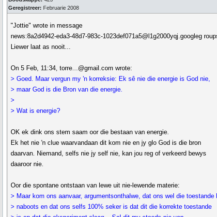
Geregistreer:
Februarie 2008
"Jottie" wrote in message
news:8a2d4942-eda3-48d7-983c-1023def071a5@l1g2000yqj.googleg roup
Liewer laat as nooit...
On 5 Feb, 11:34, torre...@gmail.com wrote:
> Goed. Maar vergun my 'n korreksie: Ek sê nie die energie is God nie,
> maar God is die Bron van die energie.
>
> Wat is energie?
OK ek dink ons stem saam oor die bestaan van energie.
Ek het nie 'n clue waarvandaan dit kom nie en jy glo God is die bron
daarvan. Niemand, selfs nie jy self nie, kan jou reg of verkeerd bewys
daaroor nie.
Oor die spontane ontstaan van lewe uit nie-lewende materie:
> Maar kom ons aanvaar, argumentsonthalwe, dat ons wel die toestande
> naboots en dat ons selfs 100% seker is dat dit die korrekte toestande