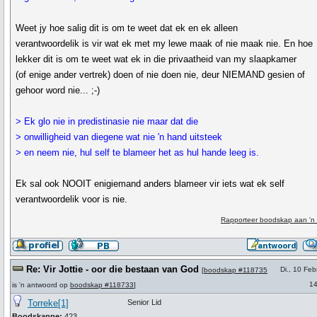
Weet jy hoe salig dit is om te weet dat ek en ek alleen
verantwoordelik is vir wat ek met my lewe maak of nie maak nie. En hoe
lekker dit is om te weet wat ek in die privaatheid van my slaapkamer
(of enige ander vertrek) doen of nie doen nie, deur NIEMAND gesien of
gehoor word nie... ;-)
> Ek glo nie in predistinasie nie maar dat die
> onwilligheid van diegene wat nie 'n hand uitsteek
> en neem nie, hul self te blameer het as hul hande leeg is.
Ek sal ook NOOIT enigiemand anders blameer vir iets wat ek self
verantwoordelik voor is nie.
Rapporteer boodskap aan 'n
Re: Vir Jottie - oor die bestaan van God
Di., 10 Feb
[
boodskap #118735
14
is 'n antwoord op
boodskap #118733
]
Torreke[1]
Senior Lid
Boodskappe:
423