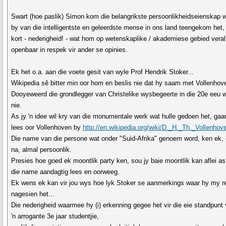
Swart (hoe paslik) Simon kom die belangrikste persoonlikheidseienskap 
by van die intelligentste en geleerdste mense in ons land teengekom het,
kort - nederigheid! - wat hom op wetenskaplike / akademiese gebied veral
openbaar in respek vir ander se opinies.
Ek het o.a. aan die voete gesit van wyle Prof Hendrik Stoker...
Wikipedia sê bitter min oor hom en beslis nie dat hy saam met Vollenhov
Dooyeweerd die grondlegger van Christelike wysbegeerte in die 20e eeu 
nie.
As jy 'n idee wil kry van die monumentale werk wat hulle gedoen het, gaa
lees oor Vollenhoven by
http://en.wikipedia.org/wiki/D._H._Th._Vollenhov
Die name van die persone wat onder "Suid-Afrika" genoem word, ken ek,
na, almal persoonlik.
Presies hoe goed ek moontlik party ken, sou jy baie moontlik kan aflei as
die name aandagtig lees en oorweeg.
Ek wens ek kan vir jou wys hoe lyk Stoker se aanmerkings waar hy my re
nagesien het...
Die nederigheid waarmee hy (i) erkenning gegee het vir die eie standpunt
'n arrogante 3e jaar studentjie,