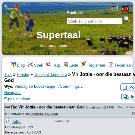
Soek vir:
Supertaal
Kom praat saam!
Blog
Soek
Hulp
Lede
Registreer
Teken aan
»
»
»
Vir Jottie - oor die bestaan 
Tuis
Ernstig
Geloof & kerksake
God
Wys:
Vandag se boodskappe
::
Stemmings
::
Navigasie
E-pos 'n vriend
Re: Vir Jottie - oor die bestaan van God
Ma., 09 Feb
[
boodskap #118708
10
is 'n antwoord op
boodskap #118688
]
Jottie
Senior Lid
Boodskappe:
223
Geregistreer:
April 2003