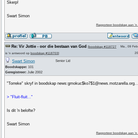
Skerp!
Swart Simon
Rapporteer boodskap aan 'n
Re: Vir Jottie - oor die bestaan van God
Ma., 09 Feb
[
boodskap #118727
20
is 'n antwoord op
boodskap #118703
]
Swart Simon
Senior Lid
Boodskappe:
101
Geregistreer:
Julie 2002
"Torreke" skryf in boodskap news:gmokuc$ko7$1@news.motzarella.org..
> "Fluit-fluit..."
Is dit 'n belofte?
Swart Simon
Rapporteer boodskap aan 'n