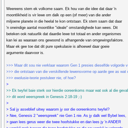
Weereens stem ek volkome saam. Ek hou van die idee dat daar 'n
moontlikheid is vir lewe om dalk op een (of meer) van die ander
miljoene planete in die heelal te kon ontstaan. Ek stem saam dat daar
'n oneindige aantal moontlike "ideale" omstandighede kan wees. Dit
beteken ook natuurlik dat daardie lewe tot totaal en ander organismes
kan lei as waaraan ons gewoond is afhangende van omgewingsfaktore.
Maar ek gee toe dat dit pure spekulasie is alhoewel daar goeie
argumente daarvoor is.
>>> Maar dit sou nie verklaar waarom Gen 1 presies dieselfde volgorde v
>>> die ontstaan van die verskillende lewensvorme op aarde gee as wat 
>>> ewolusie-teorie postuleer nie, of hoe?
>
>> Ek twyfel baie sterk oor hierdie ooreenkoms maar wat ook al die geval
>> dit word weerspreek in Genesis 2:18-19 ;-)
>
> Sal jy asseblief uitwy waarom jy oor die ooreenkoms twyfel?
> Nee, Genesis 2 "weerspreek" nie Gen 1 nie. As jy dalk wel Bybel lees,
> gaan lees gerus weer die twee hoofstukke en dan lees jy 'n ANDER