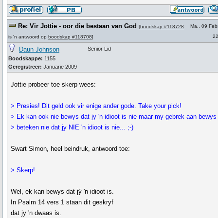
Re: Vir Jottie - oor die bestaan van God
Ma., 09 Feb
[
boodskap #118728
22
is 'n antwoord op
boodskap #118708
]
Daun Johnson
Senior Lid
Boodskappe:
1155
Geregistreer:
Januarie 2009
Jottie probeer toe skerp wees:
> Presies! Dit geld ook vir enige ander gode. Take your pick!
> Ek kan ook nie bewys dat jy 'n idioot is nie maar my gebrek aan bewys
> beteken nie dat jy NIE 'n idioot is nie... ;-)
Swart Simon, heel beindruk, antwoord toe:
> Skerp!
Wel, ek kan bewys dat jý 'n idioot is.
In Psalm 14 vers 1 staan dit geskryf
dat jy 'n dwaas is.