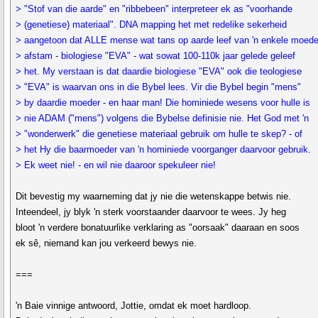
> "Stof van die aarde" en "ribbebeen" interpreteer ek as "voorhande
> (genetiese) materiaal". DNA mapping het met redelike sekerheid
> aangetoon dat ALLE mense wat tans op aarde leef van 'n enkele moede
> afstam - biologiese "EVA" - wat sowat 100-110k jaar gelede geleef
> het. My verstaan is dat daardie biologiese "EVA" ook die teologiese
> "EVA" is waarvan ons in die Bybel lees. Vir die Bybel begin "mens"
> by daardie moeder - en haar man! Die hominiede wesens voor hulle is
> nie ADAM ("mens") volgens die Bybelse definisie nie. Het God met 'n
> "wonderwerk" die genetiese materiaal gebruik om hulle te skep? - of
> het Hy die baarmoeder van 'n hominiede voorganger daarvoor gebruik.
> Ek weet nie! - en wil nie daaroor spekuleer nie!
Dit bevestig my waarneming dat jy nie die wetenskappe betwis nie.
Inteendeel, jy blyk 'n sterk voorstaander daarvoor te wees. Jy heg
bloot 'n verdere bonatuurlike verklaring as "oorsaak" daaraan en soos
ek sê, niemand kan jou verkeerd bewys nie.
===
'n Baie vinnige antwoord, Jottie, omdat ek moet hardloop.