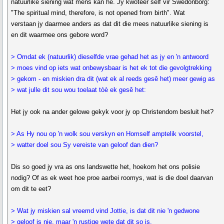
natuurlike siening wat mens kan hê. Jy kwoteer self vir Swedonborg:
"The spiritual mind, therefore, is not opened from birth". Wat
verstaan jy daarmee anders as dat dit die mees natuurlike siening is
en dit waarmee ons gebore word?
> Omdat ek (natuurlik) dieselfde vrae gehad het as jy en 'n antwoord
> moes vind op iets wat onbewysbaar is het ek tot die gevolgtrekking
> gekom - en miskien dra dit (wat ek al reeds gesê het) meer gewig as
> wat julle dit sou wou toelaat tòè ek gesê het:
Het jy ook na ander gelowe gekyk voor jy op Christendom besluit het?
> As Hy nou op 'n wolk sou verskyn en Homself amptelik voorstel,
> watter doel sou Sy vereiste van geloof dan dien?
Dis so goed jy vra as ons landswette het, hoekom het ons polisie
nodig? Of as ek weet hoe proe aarbei roomys, wat is die doel daarvan
om dit te eet?
> Wat jy miskien sal vreemd vind Jottie, is dat dit nie 'n gedwone
> geloof is nie, maar 'n rustige wete dat dit so is.