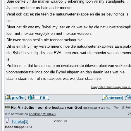
Baie denke vir die manier waarop jy erkenning toon vir my standpunte...
Jy lees my beter as baie ander mense...
Veral ook dat ek nie téén die natuurwetenskappe en dié se bevindings is
nie...
Bloot net dit wat my Bybel my leer en dit wat ek by die natuurwetenskapl
leer met mekaar vergelyk en met mekaar versoen.
Die twee staan beslis nie teenoor mekaar nie...
Dit is eintlik vir my verstommend hoe die natuurwetenskaplikes aansprak
die Bybel bevestig - bv. oor EVA - een vrou wat die moeder van alle men
is.
Probleem is dat kreasioniste en ewolusioniste dikwels albei van verkeerd
voorveronderstellings oor die Bybel uitgaan en dan daarin lees wat nie
daarin staan nie - of nie raaklees wat wel daar staan nie.
Rapporteer boodskap aan 'n
Re: Vir Jottie - oor die bestaan van God
Wo., 11 Feb
[
boodskap #118740
07
is 'n antwoord op
boodskap #118678
]
Torreke[1]
Senior Lid
Boodskappe:
423