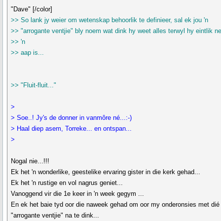
"Dave" [/color]
>> So lank jy weier om wetenskap behoorlik te definieer, sal ek jou 'n
>> "arrogante ventjie" bly noem wat dink hy weet alles terwyl hy eintlik ne
>> 'n
>> aap is...
>> "Fluit-fluit..."
>
> Soe..! Jy's de donner in vanmôre né...:-)
> Haal diep asem, Torreke... en ontspan...
>
Nogal nie...!!!
Ek het 'n wonderlike, geestelike ervaring gister in die kerk gehad...
Ek het 'n rustige en vol nagrus geniet...
Vanoggend vir die 1e keer in 'n week gegym ...
En ek het baie tyd oor die naweek gehad om oor my onderonsies met dié
"arrogante ventjie" na te dink...