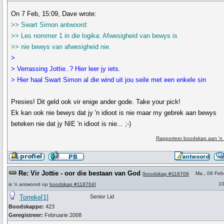
On 7 Feb, 15:09, Dave wrote:
>> Swart Simon antwoord:
>> Les nommer 1 in die logika: Afwesigheid van bewys is
>> nie bewys van afwesigheid nie.
>
> Verrassing Jottie..? Hier leer jy iets.
> Hier haal Swart Simon al die wind uit jou seile met een enkele sin
Presies! Dit geld ook vir enige ander gode. Take your pick!
Ek kan ook nie bewys dat jy 'n idioot is nie maar my gebrek aan bewys
beteken nie dat jy NIE 'n idioot is nie... ;-)
Rapporteer boodskap aan 'n
Re: Vir Jottie - oor die bestaan van God
Ma., 09 Feb
[
boodskap #118709
10
is 'n antwoord op
boodskap #118704
]
Torreke[1]
Senior Lid
Boodskappe:
423
Geregistreer:
Februarie 2008