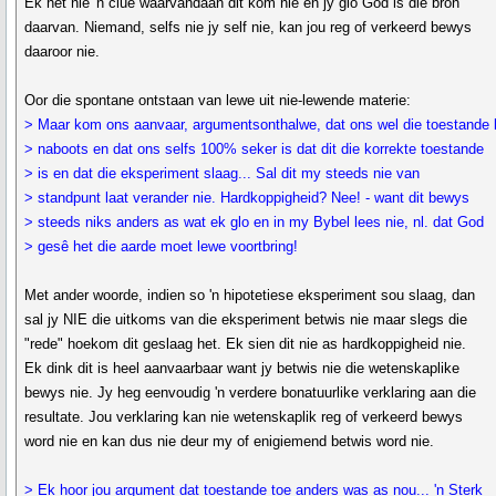
Ek het nie 'n clue waarvandaan dit kom nie en jy glo God is die bron
daarvan. Niemand, selfs nie jy self nie, kan jou reg of verkeerd bewys
daaroor nie.
Oor die spontane ontstaan van lewe uit nie-lewende materie:
> Maar kom ons aanvaar, argumentsonthalwe, dat ons wel die toestande
> naboots en dat ons selfs 100% seker is dat dit die korrekte toestande
> is en dat die eksperiment slaag... Sal dit my steeds nie van
> standpunt laat verander nie. Hardkoppigheid? Nee! - want dit bewys
> steeds niks anders as wat ek glo en in my Bybel lees nie, nl. dat God
> gesê het die aarde moet lewe voortbring!
Met ander woorde, indien so 'n hipotetiese eksperiment sou slaag, dan
sal jy NIE die uitkoms van die eksperiment betwis nie maar slegs die
"rede" hoekom dit geslaag het. Ek sien dit nie as hardkoppigheid nie.
Ek dink dit is heel aanvaarbaar want jy betwis nie die wetenskaplike
bewys nie. Jy heg eenvoudig 'n verdere bonatuurlike verklaring aan die
resultate. Jou verklaring kan nie wetenskaplik reg of verkeerd bewys
word nie en kan dus nie deur my of enigiemend betwis word nie.
> Ek hoor jou argument dat toestande toe anders was as nou... 'n Sterk