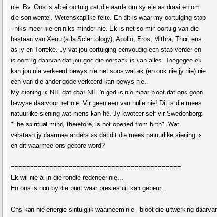
nie. Bv. Ons is albei oortuig dat die aarde om sy eie as draai en om
die son wentel. Wetenskaplike feite. En dit is waar my oortuiging stop
- niks meer nie en niks minder nie. Ek is net so min oortuig van die
bestaan van Xenu (a la Scientology), Apollo, Eros, Mithra, Thor, ens.
as jy en Torreke. Jy vat jou oortuiging eenvoudig een stap verder en
is oortuig daarvan dat jou god die oorsaak is van alles. Toegegee ek
kan jou nie verkeerd bewys nie net soos wat ek (en ook nie jy nie) nie
een van die ander gode verkeerd kan bewys nie..
My siening is NIE dat daar NIE 'n god is nie maar bloot dat ons geen
bewyse daarvoor het nie. Vir geen een van hulle nie! Dit is die mees
natuurlike siening wat mens kan hê. Jy kwoteer self vir Swedonborg:
"The spiritual mind, therefore, is not opened from birth". Wat
verstaan jy daarmee anders as dat dit die mees natuurlike siening is
en dit waarmee ons gebore word?
============================================
Ek wil nie al in die rondte redeneer nie...
En ons is nou by die punt waar presies dit kan gebeur...
Ons kan nie energie sintuiglik waarneem nie - bloot die uitwerking daarva