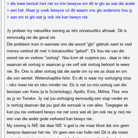
> die twee besluit met net so min bewyse om dit te glo as wat die ander
> een het. Maar jy soek bewyse vir dit waarin ons glo andersins hou jy
> aan om te glo wat jy ook nie kan bewys nie.
Jy probeer my natuurlike siening as iets onnatuurliks afmaak. Dit is
eenvoudig nie die geval nie.
Die probleem kom in wanneer ons die woord "glo" gebruik want te veel
mense verbind dit met 'n bonatuurlike "geloof". Ek hou nie van die
woord nie en verkies "oortuig". Nou kom ek surprise jou - daar is niks
waarvan ek oortuig is waarvan jy nie self ook oortuig behoort te wees
nie. Bv. Ons is albei oortuig dat die aarde om sy eie as draai en om
die son wentel. Wetenskaplike feite. En dit is waar my oortuiging stop
- niks meer nie en niks minder nie. Ek is net so min oortuig van die
bestaan van Xenu (a la Scientology), Apollo, Eros, Mithra, Thor, ens.
as jy en Torreke. Jy vat jou oortuiging eenvoudig een stap verder en
is oortuig daarvan dat jou god die oorsaak is van alles. Toegegee ek
kan jou nie verkeerd bewys nie net soos wat ek (en ook nie jy nie) nie
een van die ander gode verkeerd kan bewys nie..
My siening is NIE dat daar NIE 'n god is nie maar bloot dat ons geen
bewyse daarvoor het nie. Vir geen een van hulle nie! Dit is die mees