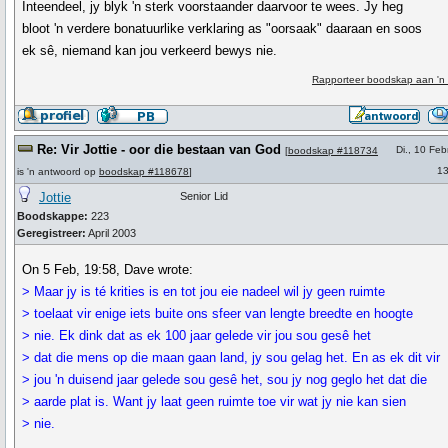
Inteendeel, jy blyk 'n sterk voorstaander daarvoor te wees. Jy heg
bloot 'n verdere bonatuurlike verklaring as "oorsaak" daaraan en soos
ek sê, niemand kan jou verkeerd bewys nie.
Rapporteer boodskap aan 'n
Re: Vir Jottie - oor die bestaan van God
Di., 10 Feb
[
boodskap #118734
13
is 'n antwoord op
boodskap #118678
]
Jottie
Senior Lid
Boodskappe:
223
Geregistreer:
April 2003
On 5 Feb, 19:58, Dave wrote:
> Maar jy is té krities is en tot jou eie nadeel wil jy geen ruimte
> toelaat vir enige iets buite ons sfeer van lengte breedte en hoogte
> nie. Ek dink dat as ek 100 jaar gelede vir jou sou gesê het
> dat die mens op die maan gaan land, jy sou gelag het. En as ek dit vir
> jou 'n duisend jaar gelede sou gesê het, sou jy nog geglo het dat die
> aarde plat is. Want jy laat geen ruimte toe vir wat jy nie kan sien
> nie.