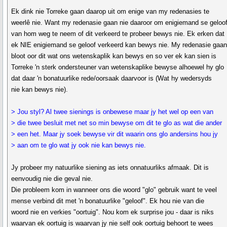
Ek dink nie Torreke gaan daarop uit om enige van my redenasies te
weerlê nie. Want my redenasie gaan nie daaroor om enigiemand se geloo
van hom weg te neem of dit verkeerd te probeer bewys nie. Ek erken dat
ek NIE enigiemand se geloof verkeerd kan bewys nie. My redenasie gaa
bloot oor dit wat ons wetenskaplik kan bewys en so ver ek kan sien is
Torreke 'n sterk ondersteuner van wetenskaplike bewyse alhoewel hy glo
dat daar 'n bonatuurlike rede/oorsaak daarvoor is (Wat hy wedersyds
nie kan bewys nie).
> Jou styl? Al twee sienings is onbewese maar jy het wel op een van
> die twee besluit met net so min bewyse om dit te glo as wat die ander
> een het. Maar jy soek bewyse vir dit waarin ons glo andersins hou jy
> aan om te glo wat jy ook nie kan bewys nie.
Jy probeer my natuurlike siening as iets onnatuurliks afmaak. Dit is
eenvoudig nie die geval nie.
Die probleem kom in wanneer ons die woord "glo" gebruik want te veel
mense verbind dit met 'n bonatuurlike "geloof". Ek hou nie van die
woord nie en verkies "oortuig". Nou kom ek surprise jou - daar is niks
waarvan ek oortuig is waarvan jy nie self ook oortuig behoort te wees