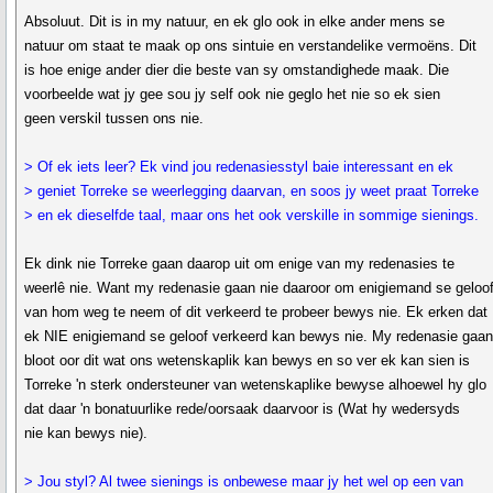
Absoluut. Dit is in my natuur, en ek glo ook in elke ander mens se
natuur om staat te maak op ons sintuie en verstandelike vermoëns. Dit
is hoe enige ander dier die beste van sy omstandighede maak. Die
voorbeelde wat jy gee sou jy self ook nie geglo het nie so ek sien
geen verskil tussen ons nie.
> Of ek iets leer? Ek vind jou redenasiesstyl baie interessant en ek
> geniet Torreke se weerlegging daarvan, en soos jy weet praat Torreke
> en ek dieselfde taal, maar ons het ook verskille in sommige sienings.
Ek dink nie Torreke gaan daarop uit om enige van my redenasies te
weerlê nie. Want my redenasie gaan nie daaroor om enigiemand se geloo
van hom weg te neem of dit verkeerd te probeer bewys nie. Ek erken dat
ek NIE enigiemand se geloof verkeerd kan bewys nie. My redenasie gaa
bloot oor dit wat ons wetenskaplik kan bewys en so ver ek kan sien is
Torreke 'n sterk ondersteuner van wetenskaplike bewyse alhoewel hy glo
dat daar 'n bonatuurlike rede/oorsaak daarvoor is (Wat hy wedersyds
nie kan bewys nie).
> Jou styl? Al twee sienings is onbewese maar jy het wel op een van