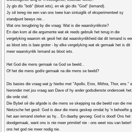
Jy glo dis "bob" (bloot iets), en ek glo dis "God" (Iemand).
Jy sê tereg nie een van ons twee kan sintuiglik of eksperimenteel sy
standpunt bewys nie...
Wat ons terugbring by die vraag: Wat is die waarskynlikste?
En dan kom al die argumente wat ek reeds gebruik het terug in die
vergelyking waarom ek gesê het dat waarskynlikheid dat dit Iemand is ee
as bloot iets is baie groter - by elke vergelyking wat ek gemaak het is dit
meer waarskynlik Iemand as bloot iets.
Het God die mens gemaak na God se beeld...
Of het die mens god/e gemaak na die mens se beeld?
Dis basies die vraag wat jy hierbo met "Apollo, Eros, Mithra, Thor, ens." 
hieronder met jou vraag aan Dave of hy ander godsdienste ondersoek het
die orde stel.
Die Bybel sê die afgode is die mens se skepping na die beeld van die me
Nietzsche het gesê: God is deur die mens geskep omdat hy 'n behoefte 
het aan iemand sterker as hy... En daarby gevoeg: God is dood! Ons het
doodgemaak, want ons is nie meer primitief nie - ons weet nou van beter!
ons het god nie meer nodig nie.