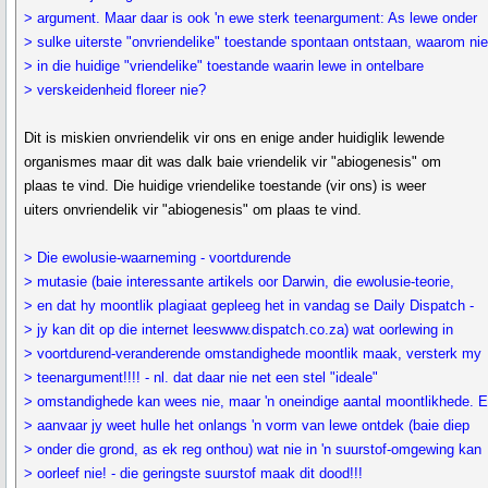
> argument. Maar daar is ook 'n ewe sterk teenargument: As lewe onder
> sulke uiterste "onvriendelike" toestande spontaan ontstaan, waarom ni
> in die huidige "vriendelike" toestande waarin lewe in ontelbare
> verskeidenheid floreer nie?
Dit is miskien onvriendelik vir ons en enige ander huidiglik lewende
organismes maar dit was dalk baie vriendelik vir "abiogenesis" om
plaas te vind. Die huidige vriendelike toestande (vir ons) is weer
uiters onvriendelik vir "abiogenesis" om plaas te vind.
> Die ewolusie-waarneming - voortdurende
> mutasie (baie interessante artikels oor Darwin, die ewolusie-teorie,
> en dat hy moontlik plagiaat gepleeg het in vandag se Daily Dispatch -
> jy kan dit op die internet leeswww.dispatch.co.za) wat oorlewing in
> voortdurend-veranderende omstandighede moontlik maak, versterk my
> teenargument!!!! - nl. dat daar nie net een stel "ideale"
> omstandighede kan wees nie, maar 'n oneindige aantal moontlikhede. 
> aanvaar jy weet hulle het onlangs 'n vorm van lewe ontdek (baie diep
> onder die grond, as ek reg onthou) wat nie in 'n suurstof-omgewing kan
> oorleef nie! - die geringste suurstof maak dit dood!!!