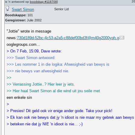
20
is 'n antwoord op
boodskap #118708
]
Swart Simon
Senior Lid
Boodskappe:
101
Geregistreer:
Julie 2002
"Jottie" wrote in message
news:
730d189d-52bc-4c53-a2a5-c88def00bd3f@m40g2000yqh.g
ooglegroups.com...
> On 7 Feb, 15:09, Dave wrote:
>>> Swart Simon antwoord:
>>> Les nommer 1 in die logika: Afwesigheid van bewys is
>>> nie bewys van afwesigheid nie.
>>
>> Verrassing Jottie..? Hier leer jy iets.
>> Hier haal Swart Simon al die wind uit jou seile met
een enkele sin
>
> Presies! Dit geld ook vir enige ander gode. Take your pick!
> Ek kan ook nie bewys dat jy 'n idioot is nie maar my gebrek aan bewys
> beteken nie dat jy NIE 'n idioot is nie... ;-)