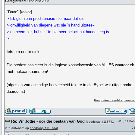
Geregistreer:
Februarie 2008
"Dave" [/color]
> Ek glo nie in predistinasie nie maar dat die
> onwilligheid van diegene wat nie 'n hand uitsteek
> en neem nie, hul self te blameer het as hul hande leeg is.
>
Iets om oor te dink...
Die predestinasieleer is die logiese konsekwensie van ALLES waaroor ek 
met mekaar saamstem!
(afgesien van oneindige hoeveelheid tekste in die Bybel wat uitgesproke
daaroor is)
Rapporteer boodskap aan 'n
Re: Vir Jottie - oor die bestaan van God
Wo., 11 Feb
[
boodskap #118741
08
is 'n antwoord op
boodskap #118734
]