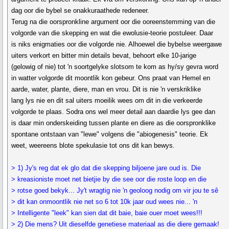
dag oor die bybel se onakkuraathede redeneer.
Terug na die oorspronkline argument oor die ooreenstemming van die
volgorde van die skepping en wat die ewolusie-teorie postuleer. Daar
is niks enigmaties oor die volgorde nie. Alhoewel die bybelse weergawe
uiters verkort en bitter min details bevat, behoort elke 10-jarige
(gelowig of nie) tot 'n soortgelyke slotsom te kom as hy/sy gevra word
in watter volgorde dit moontlik kon gebeur. Ons praat van Hemel en
aarde, water, plante, diere, man en vrou. Dit is nie 'n verskriklike
lang lys nie en dit sal uiters moeilik wees om dit in die verkeerde
volgorde te plaas. Sodra ons wel meer detail aan daardie lys gee dan
is daar min onderskeiding tussen plante en diere as die oorspronklike
spontane ontstaan van "lewe" volgens die "abiogenesis" teorie. Ek
weet, weereens blote spekulasie tot ons dit kan bewys.
> 1) Jy's reg dat ek glo dat die skepping biljoene jare oud is. Die
> kreasioniste moet net bietjie by die see oor die roste loop en die
> rotse goed bekyk... Jy't wragtig nie 'n geoloog nodig om vir jou te sê
> dit kan onmoontlik nie net so 6 tot 10k jaar oud wees nie... 'n
> Intelligente "leek" kan sien dat dit baie, baie ouer moet wees!!!
> 2) Die mens? Uit dieselfde genetiese materiaal as die diere gemaak!