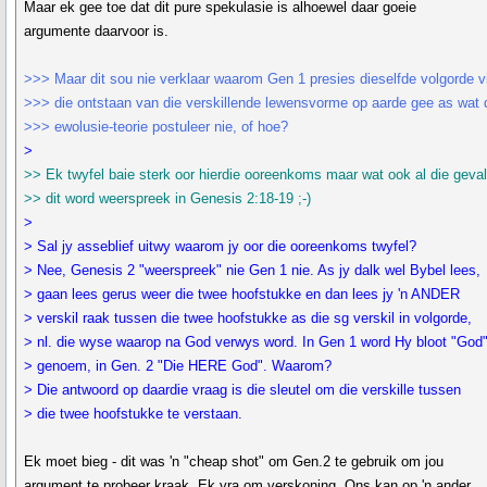
Maar ek gee toe dat dit pure spekulasie is alhoewel daar goeie
argumente daarvoor is.
>>> Maar dit sou nie verklaar waarom Gen 1 presies dieselfde volgorde v
>>> die ontstaan van die verskillende lewensvorme op aarde gee as wat 
>>> ewolusie-teorie postuleer nie, of hoe?
>
>> Ek twyfel baie sterk oor hierdie ooreenkoms maar wat ook al die geval
>> dit word weerspreek in Genesis 2:18-19 ;-)
>
> Sal jy asseblief uitwy waarom jy oor die ooreenkoms twyfel?
> Nee, Genesis 2 "weerspreek" nie Gen 1 nie. As jy dalk wel Bybel lees,
> gaan lees gerus weer die twee hoofstukke en dan lees jy 'n ANDER
> verskil raak tussen die twee hoofstukke as die sg verskil in volgorde,
> nl. die wyse waarop na God verwys word. In Gen 1 word Hy bloot "God
> genoem, in Gen. 2 "Die HERE God". Waarom?
> Die antwoord op daardie vraag is die sleutel om die verskille tussen
> die twee hoofstukke te verstaan.
Ek moet bieg - dit was 'n "cheap shot" om Gen.2 te gebruik om jou
argument te probeer kraak. Ek vra om verskoning. Ons kan op 'n ander