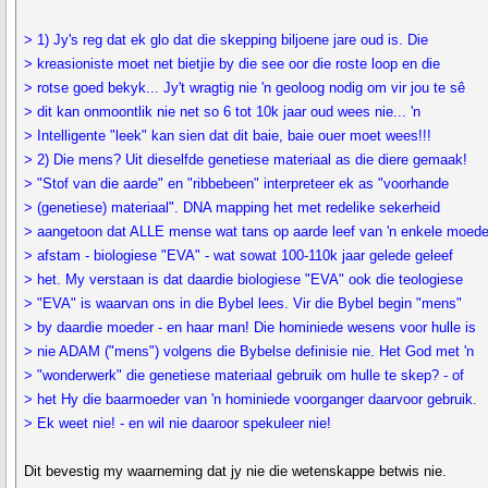
> 1) Jy's reg dat ek glo dat die skepping biljoene jare oud is. Die
> kreasioniste moet net bietjie by die see oor die roste loop en die
> rotse goed bekyk... Jy't wragtig nie 'n geoloog nodig om vir jou te sê
> dit kan onmoontlik nie net so 6 tot 10k jaar oud wees nie... 'n
> Intelligente "leek" kan sien dat dit baie, baie ouer moet wees!!!
> 2) Die mens? Uit dieselfde genetiese materiaal as die diere gemaak!
> "Stof van die aarde" en "ribbebeen" interpreteer ek as "voorhande
> (genetiese) materiaal". DNA mapping het met redelike sekerheid
> aangetoon dat ALLE mense wat tans op aarde leef van 'n enkele moede
> afstam - biologiese "EVA" - wat sowat 100-110k jaar gelede geleef
> het. My verstaan is dat daardie biologiese "EVA" ook die teologiese
> "EVA" is waarvan ons in die Bybel lees. Vir die Bybel begin "mens"
> by daardie moeder - en haar man! Die hominiede wesens voor hulle is
> nie ADAM ("mens") volgens die Bybelse definisie nie. Het God met 'n
> "wonderwerk" die genetiese materiaal gebruik om hulle te skep? - of
> het Hy die baarmoeder van 'n hominiede voorganger daarvoor gebruik.
> Ek weet nie! - en wil nie daaroor spekuleer nie!
Dit bevestig my waarneming dat jy nie die wetenskappe betwis nie.