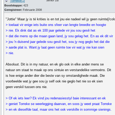
Torreke[1]
Senior Lid
Boodskappe:
423
Geregistreer:
Februarie 2008
"Jottie" Maar jy is té krities is en tot jou eie nadeel wil jy geen ruimte[/col
> toelaat vir enige iets buite ons sfeer van lengte breedte en hoogte
> nie. Ek dink dat as ek 100 jaar gelede vir jou sou gesê het
> dat die mens op die maan gaan land, jy sou gelag het. En as ek dit vir
> jou 'n duisend jaar gelede sou gesê het, sou jy nog geglo het dat die
> aarde plat is. Want jy laat geen ruimte toe vir wat jy nie kan sien
> nie.
Absoluut. Dit is in my natuur, en ek glo ook in elke ander mens se
natuur om staat te maak op ons sintuie en verstandelike vermoëns. Dit
is hoe enige ander dier die beste van sy omstandighede maak. Die
voorbeelde wat jy gee sou jy self ook nie geglo het nie so ek sien
geen verskil tussen ons nie.
> Of ek iets leer? Ek vind jou redenasiesstyl baie interessant en ek
> geniet Torreke se weerlegging daarvan, en soos jy weet praat Torreke
> en ek dieselfde taal, maar ons het ook verskille in sommige sienings.