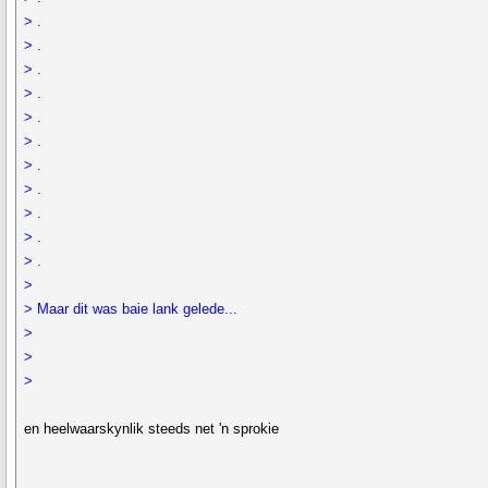
> .
> .
> .
> .
> .
> .
> .
> .
> .
> .
> .
>
> Maar dit was baie lank gelede...
>
>
>
en heelwaarskynlik steeds net 'n sprokie