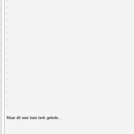
.
.
.
.
.
.
.
.
.
.
.
.
.
.
.
.
Maar dit was baie lank gelede...