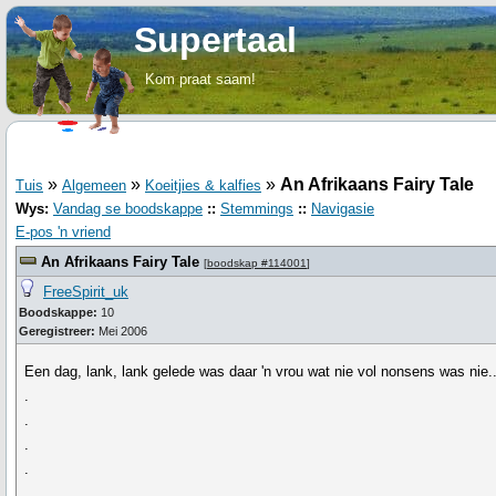
Supertaal
Kom praat saam!
»
»
»
An Afrikaans Fairy Tale
Tuis
Algemeen
Koeitjies & kalfies
Wys:
Vandag se boodskappe
::
Stemmings
::
Navigasie
E-pos 'n vriend
An Afrikaans Fairy Tale
[
boodskap #114001
]
FreeSpirit_uk
Boodskappe:
10
Geregistreer:
Mei 2006
Een dag, lank, lank gelede was daar 'n vrou wat nie vol nonsens was nie..
.
.
.
.
.