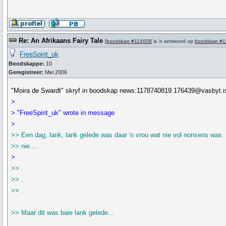
Re: An Afrikaans Fairy Tale
[
boodskap #114008
is 'n antwoord op
boodskap #1
FreeSpirit_uk
Boodskappe:
10
Geregistreer:
Mei 2006
"Moira de Swardt" skryf in boodskap news:1178740819.176439@vasbyt.isd
>
> "FreeSpirit_uk" wrote in message
>
>> Een dag, lank, lank gelede was daar 'n vrou wat nie vol nonsens was
>> nie....
>
>> .
>> .
>> .
>> Maar dit was baie lank gelede...