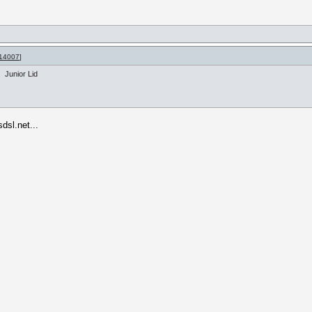
14007
]
Junior Lid
sl.net...