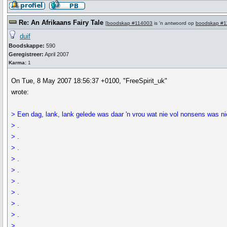
Re: An Afrikaans Fairy Tale
[
boodskap #114003
is 'n antwoord op
boodskap #1
duif
Boodskappe:
590
Geregistreer:
April 2007
Karma:
1
On Tue, 8 May 2007 18:56:37 +0100, "FreeSpirit_uk"
wrote:
> Een dag, lank, lank gelede was daar 'n vrou wat nie vol nonsens was nie
> .
> .
> .
> .
> .
> .
> .
> .
> .
> .