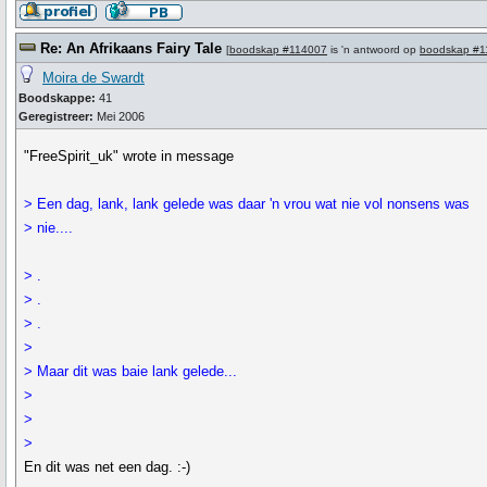
Re: An Afrikaans Fairy Tale
[
boodskap #114007
is 'n antwoord op
boodskap #1
Moira de Swardt
Boodskappe:
41
Geregistreer:
Mei 2006
"FreeSpirit_uk" wrote in message
> Een dag, lank, lank gelede was daar 'n vrou wat nie vol nonsens was
> nie....
> .
> .
> .
>
> Maar dit was baie lank gelede...
>
>
>
En dit was net een dag. :-)