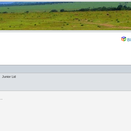
Bl
Junior Lid
..