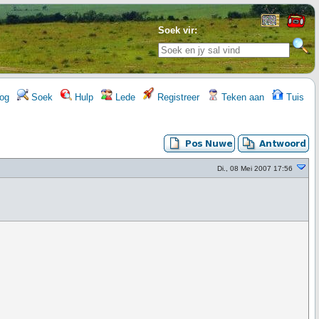
Soek vir:
og
Soek
Hulp
Lede
Registreer
Teken aan
Tuis
Di., 08 Mei 2007 17:56