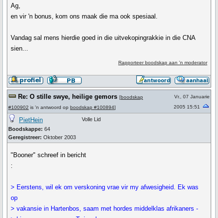
Ag,
en vir 'n bonus, kom ons maak die ma ook spesiaal.
Vandag sal mens hierdie goed in die uitvekopingrakkie in die CNA
sien...
Rapporteer boodskap aan 'n moderator
Re: O stille swye, heilige gemors
Vr., 07 Januarie
[
boodskap
2005 15:51
#100902
is 'n antwoord op
boodskap #100894
]
PietHein
Volle Lid
Boodskappe:
64
Geregistreer:
Oktober 2003
"Booner" schreef in bericht
:
> Eerstens, wil ek om verskoning vrae vir my afwesigheid. Ek was
op
> vakansie in Hartenbos, saam met hordes middelklas afrikaners -