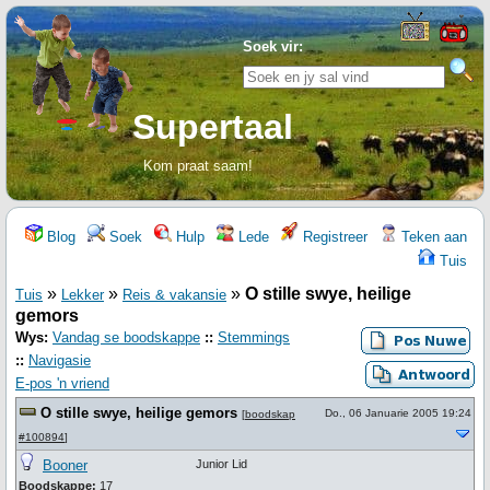
Soek vir:
Supertaal
Kom praat saam!
Blog
Soek
Hulp
Lede
Registreer
Teken aan
Tuis
»
»
»
O stille swye, heilige
Tuis
Lekker
Reis & vakansie
gemors
Wys:
Vandag se boodskappe
::
Stemmings
::
Navigasie
E-pos 'n vriend
O stille swye, heilige gemors
Do., 06 Januarie 2005 19:24
[
boodskap
#100894
]
Booner
Junior Lid
Boodskappe:
17