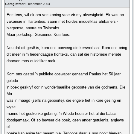
Geregistreer:
Desember 2004
Eerstens, wil ek om verskoning vrae vir my afwesigheid. Ek was op
vakansie in Hartenbos, saam met hordes middelklas afrikaners -
bierpense, snorre en Twincabs.
Maar porkchop: Geseende Kersfees.
Nou dat dit gesê is, kom ons oorweeg die kersverhaal. Kom ons bring
dit meer in 'n hedendaagse konteks, dan sal die historiese meriete
daarvan mos duideliker raak.
Kom ons gestel 'n publieke opsweper genaamd Paulus het 50 jaar
gelede
'n boek geskryf oor 'n wonderbaarlike geboorte van die godmens. Die
Ma
was 'n maagd (selfs na geboorte), die engele het in kore gesing en
wyse
manne het geskenke gebring. 'n Wrede heerser het al die babas
doodgemaak. Of so beweer die boek, geen ander getuienis, argiewe
of
boeke kan enige feit beaam nie. Terloops daar is nog nooit hiervan