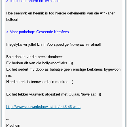
> bierpense, snorre en Twincabs.
Hoe seënryk en heerlik is tog hierdie geheimenis van die Afrikaner
kultuur!
> Maar porkchop: Geseende Kersfees.
Insgelyks vir julle! En 'n Voorspoedige Nuwejaar vir almal!
Baie dankie vir die preek dominee:
Ek herken dit van die hollywoodflieks. :))
Ek het sedert my doop as babatjie geen ernstige kerkdiens bygewoon
nie.
Hierdie kerk is teenwoordig 'n moskee. :(
Ek het lekker vuurwerk afgeskiet met Oujaar/Nuwejaar. :))
http://www.vuurwerkshow.nl/site/m46-46.wma
--
PietHein