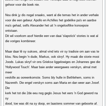
gehoor voor die boek nie.
Nou dink jy dis nogal snaaks, want al die temas het in ander verhale
voor die een gebeur. Apollo en Achilles het godelike pa's en aardse
ma's gehad, selfs Alexander het uit 'n ongelooflike konsepsie
ontstaan.
Dit wil voorkom asof hierdie een van daai 'slapstick' stories is wat al
die voriges kombineer.
Maar daar lê sy sukses, almal vind iets vir sy tradisie om aan vas te
klou. Nou begin 'n dude, Markus, ook skryf. Hy maak die storie mooi
Joods. Lukas skryf vir ons Griekse liggelowiges en Johannes gee die
'Hollywood Touch'. Maar baie ander weergawes verskyn, almal met
meer
veskille as ooreenkomste. Soms bly hulle in Bethlehem, soms in
Nazereth. Die engel verskyn soms aan Maria en dan weer aan Josef.
Die
kerk het tot die 2de eeu nog geglo Jesus het eers 'n God geword na
sy
dood, toe was dit na sy doop, en laastens sommer van geboorte af.