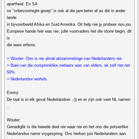
apartheid. En SA
se "onbevoorregte groep" is ook al die jare beter af as dié in ander
lande
in byvoorbeeld Afrika en Suid Amerika. Dit help nie jy probeer nou jou
Europese hande hier was nie, julle voorvaders het die storie begin, dit
is
die ware erfenis.
> Wouter: Ons is nie almal afstammelinge van Nederlanders nie.
> Baie van die oorspronklike setlaars was van elders, ek self het net
50%
> Nederlandse wortels.
Emmy
De taal is in elk geval Nederlandser ;-)) en er zijn ook veel NL namen
..
Wouter:
Genadiglik is die tweede deel nie waar nie en het ons die potsierlike
Nederlandse name vrygespring. Ons herken juis Nederlanders aan