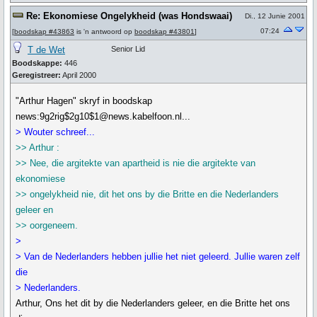
Re: Ekonomiese Ongelykheid (was Hondswaai)
Di., 12 Junie 2001
07:24
[
boodskap #43863
is 'n antwoord op
boodskap #43801
]
T de Wet
Senior Lid
Boodskappe:
446
Geregistreer:
April 2000
"Arthur Hagen" skryf in boodskap
news:9g2rig$2g10$1@news.kabelfoon.nl...
> Wouter schreef...
>> Arthur :
>> Nee, die argitekte van apartheid is nie die argitekte van
ekonomiese
>> ongelykheid nie, dit het ons by die Britte en die Nederlanders
geleer en
>> oorgeneem.
>
> Van de Nederlanders hebben jullie het niet geleerd. Jullie waren zelf
die
> Nederlanders.
Arthur, Ons het dit by die Nederlanders geleer, en die Britte het ons