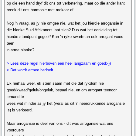
op die een hand dryf dit ons tot verbetering, maar op die ander kant
breek dit ons harmonie met mekaar af.
Nog 'n vraag, as jy nie omgee nie, wat het jou hierdie arrogansie in
die blanke Suid Afrikaners laat sien? Dus wat het aanleiding tot
hierdie standpunt gegee? Kan 'n ryke swartman ook arrogant wees
teen
'n arme blanke?
> Lees deze regel hierboven een heel langzaam en goed;-))
> Dat wordt ermee bedoelt....
Ek herhaal weer, ek stem saam met die dat rykdom nie
goed/kwaad/geluk/ongeluk, bepaal nie, en om arrogant teenoor
iemand te
wees wat minder as jy het (veral as dit 'n neerdrukkende arrogansie
is) is verkeerd.
Maar arrogansie is deel van ons - dit was arrogansie wat ons
voorouers