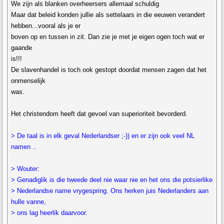
We zijn als blanken overheersers allemaal schuldig
Maar dat beleid konden jullie als settelaars in die eeuwen verandert
hebben...vooral als je er
boven op en tussen in zit. Dan zie je met je eigen ogen toch wat er
gaande
is!!!
De slavenhandel is toch ook gestopt doordat mensen zagen dat het
onmenselijk
was.
Het christendom heeft dat gevoel van superioriteit bevorderd.
> De taal is in elk geval Nederlandser ;-)) en er zijn ook veel NL
namen ..
> Wouter:
> Genadiglik is die tweede deel nie waar nie en het ons die potsierlike
> Nederlandse name vrygespring. Ons herken juis Nederlanders aan
hulle vanne,
> ons lag heerlik daarvoor.