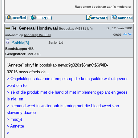
Rapporteer boodskap aan 'n moderator
Re: Generaal Hondswaai
Di., 12 Junie 2001
[
boodskap #43881
is 'n
09:05
antwoord op
boodskap #43820
]
Sakkie[3]
Senior Lid
Boodskappe:
488
Geregistreer:
Mei 2001
"Annette" skryf in boodskap news:9g320s$6mn6t$6@ID-
92016.news.dfncis.de...
> Ongelukkig is daar nie stempels op die koringsakke wat uitgevoer
word om te
> sê of die produk met die hand of met implement geplant en geoes
is nie, en
> niemand weet in watter sak is koring met die bloedsweet van
slawerny daarop
> mie;)))
> Annette
>