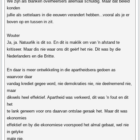
We zijn als blanken overheersers allemaal schuldig. Maar dat beleid
konden
jullie als settelaars in die eeuwen verandert hebben...vooral als je er
boven op en tussen in zit.
Wouter
Ja, ja. Natuurlik is dit so. En dit is maklik om van 'n afstand te
kritiseer. Maar dis nie waar ons dit geërf het nie. Dit was by die
Nederlanders en die Britte.
En daar is meer ontwikkeling in die apartheidsera gedoen as
waarvoor daar
vandag krediet gegee word, nie demokraties nie, nie deelnemend nie,
maar
dikwels heel effektief. Apartheid was verkeerd, dit was 'n fout en dit
het
te lank geneem voor ons daarvan ontslae geraak het. Maar dit was
ekonomies
effektief en by die ekonomiese voorspoed het almal gebaat, wel nie
in gelyke
mate nie.