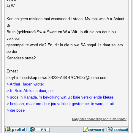
4) W
Kan enigeen miskien raai waarvoor dit staan. My raai was A = Asiaat,
Br =
Bruin (gekleured) Sw = Swart en W = Wit. Is dit nie om deur jou
velkleur
gestempel te word nie? En, dit in die nuwe SA nogal. Is daar so iets
op die
Kanadese state?
Ernest
skryf in boodskap news:3B23EA38.47C7F987@home.com...
> Arthur Hagen wrote:
> In Suid-Afrika is daar, net
> soos in Kanada, 'n bevolking wat uit baie verskillende kleure
> bestaan, maar om deur jou velkleur gestempel te word, is uit
> die bose
Rapporteer boodskap aan 'n moderator