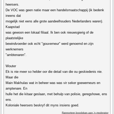
heersers.
De VOC was geen natie maar een handelsmaatschappij (ik bedenk
ineens dat
mogelijk niet eens alle grote aandeelhouders Nederlanders waren).
Kaapstad
was gewoon een lokaal filiaal. Ik ben ook nieuwsgierig of de
plaatstelijke
bewindvoerder ook echt "gouverneur" werd genoemd en zijn
werknemers
"ambtenaren".
Wouter
Ek is nie meer so helder oor die detail van die ou geskiedenis nie.
Maar die
Main Makhulas wat in beheer was was vir seker goewerneurs en
amptenare. En
hulle het die kitaar geslaan, met behulp van polisie, geregshowe, ens
ens.
Koloniale heersers beskryf dit myns insiens goed.
Rapporteer boodskap aan 'n moderator