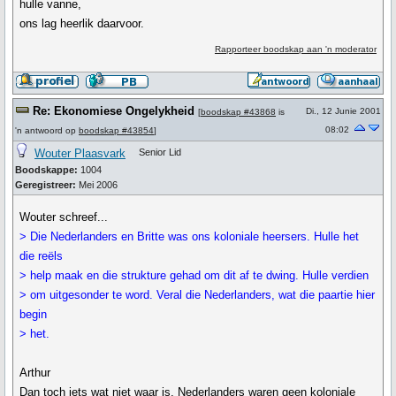
hulle vanne,
ons lag heerlik daarvoor.
Rapporteer boodskap aan 'n moderator
Re: Ekonomiese Ongelykheid
Di., 12 Junie 2001
[
boodskap #43868
is
08:02
'n antwoord op
boodskap #43854
]
Wouter Plaasvark
Senior Lid
Boodskappe:
1004
Geregistreer:
Mei 2006
Wouter schreef...
> Die Nederlanders en Britte was ons koloniale heersers. Hulle het
die reëls
> help maak en die strukture gehad om dit af te dwing. Hulle verdien
> om uitgesonder te word. Veral die Nederlanders, wat die paartie hier
begin
> het.
Arthur
Dan toch iets wat niet waar is, Nederlanders waren geen koloniale