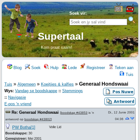
Soek vir:
Supertaal
Kom praat saam!
Blog
Soek
Hulp
Lede
Registreer
Teken aan
Tuis
»
»
»
Generaal Hondswaai
Tuis
Algemeen
Koeitjies & kalfies
Wys:
Vandag se boodskappe
::
Stemmings
::
Navigasie
E-pos 'n vriend
Re: Generaal Hondswaai
Di., 12 Junie 2001
[
boodskap #43853
is 'n
04:36
antwoord op
boodskap #43802
]
PW Botha[1]
Volle Lid
Boodskappe:
30
Geregistreer:
Mei 2001