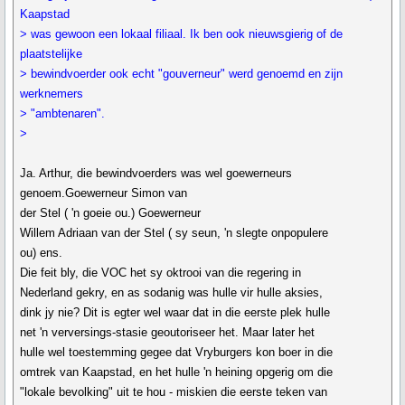
Kaapstad
> was gewoon een lokaal filiaal. Ik ben ook nieuwsgierig of de
plaatstelijke
> bewindvoerder ook echt "gouverneur" werd genoemd en zijn
werknemers
> "ambtenaren".
>
Ja. Arthur, die bewindvoerders was wel goewerneurs
genoem.Goewerneur Simon van
der Stel ( 'n goeie ou.) Goewerneur
Willem Adriaan van der Stel ( sy seun, 'n slegte onpopulere
ou) ens.
Die feit bly, die VOC het sy oktrooi van die regering in
Nederland gekry, en as sodanig was hulle vir hulle aksies,
dink jy nie? Dit is egter wel waar dat in die eerste plek hulle
net 'n verversings-stasie geoutoriseer het. Maar later het
hulle wel toestemming gegee dat Vryburgers kon boer in die
omtrek van Kaapstad, en het hulle 'n heining opgerig om die
"lokale bevolking" uit te hou - miskien die eerste teken van