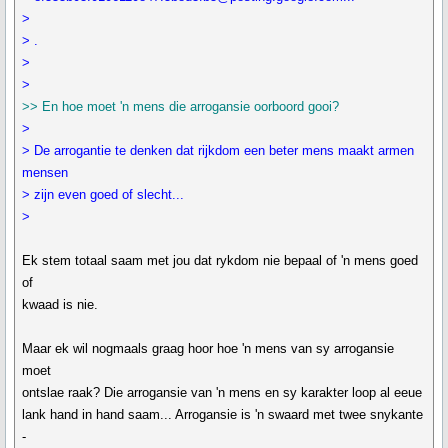
>
> .
>
>
>> En hoe moet 'n mens die arrogansie oorboord gooi?
>
> De arrogantie te denken dat rijkdom een beter mens maakt armen
mensen
> zijn even goed of slecht...
>
Ek stem totaal saam met jou dat rykdom nie bepaal of 'n mens goed
of
kwaad is nie.
Maar ek wil nogmaals graag hoor hoe 'n mens van sy arrogansie
moet
ontslae raak? Die arrogansie van 'n mens en sy karakter loop al eeue
lank hand in hand saam... Arrogansie is 'n swaard met twee snykante
-