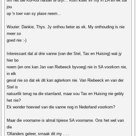
om net die Koi-Koi handel te dryf... Kom kuier vir my in ZA en ek sal
jou
op 'n toer van sy plase neem...
Wouter: Dankie, Thys. Jy onthou beter as ek. My onthouding is nie
meer so
goed nie :-)
Interessant dat al drie vanne (van der Stel, Tas en Huising) wat jy
hier bo
noem (en ons kan Jan van Riebeeck byvoeg) nie in SA voorkom nie,
in elk
geval nie so dat ek dit kan agterkom nie. Van Riebeeck en van der
Stel is
natuurlik terug na die stamland, maar sou Tas en Huising nie gebly
het nie?
Ek wonder hoeveel van die vanne nog in Nederland voorkom?
Maar die voorname is almal tipiese SA voorname. Ons het wel van
die
'Ollanders geleer, smaak dit my . . .