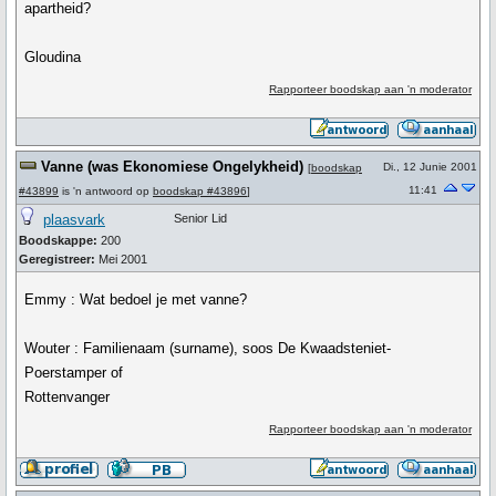
apartheid?
Gloudina
Rapporteer boodskap aan 'n moderator
Vanne (was Ekonomiese Ongelykheid)
Di., 12 Junie 2001
[
boodskap
11:41
#43899
is 'n antwoord op
boodskap #43896
]
plaasvark
Senior Lid
Boodskappe:
200
Geregistreer:
Mei 2001
Emmy : Wat bedoel je met vanne?
Wouter : Familienaam (surname), soos De Kwaadsteniet-
Poerstamper of
Rottenvanger
Rapporteer boodskap aan 'n moderator