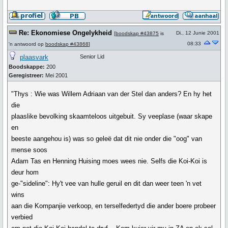
Re: Ekonomiese Ongelykheid
Di., 12 Junie 2001
[
boodskap #43875
is
08:33
'n antwoord op
boodskap #43868
]
plaasvark
Senior Lid
Boodskappe:
200
Geregistreer:
Mei 2001
"Thys : Wie was Willem Adriaan van der Stel dan anders? En hy het
die
plaaslike bevolking skaamteloos uitgebuit. Sy veeplase (waar skape
en
beeste aangehou is) was so geleë dat dit nie onder die "oog" van
mense soos
Adam Tas en Henning Huising moes wees nie. Selfs die Koi-Koi is
deur hom
ge-"sideline": Hy't vee van hulle geruil en dit dan weer teen 'n vet
wins
aan die Kompanjie verkoop, en terselfedertyd die ander boere probeer
verbied