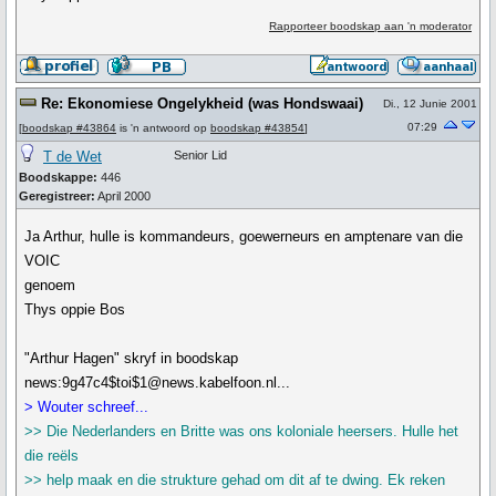
Rapporteer boodskap aan 'n moderator
Re: Ekonomiese Ongelykheid (was Hondswaai)
Di., 12 Junie 2001
07:29
[
boodskap #43864
is 'n antwoord op
boodskap #43854
]
T de Wet
Senior Lid
Boodskappe:
446
Geregistreer:
April 2000
Ja Arthur, hulle is kommandeurs, goewerneurs en amptenare van die
VOIC
genoem
Thys oppie Bos
"Arthur Hagen" skryf in boodskap
news:9g47c4$toi$1@news.kabelfoon.nl...
> Wouter schreef...
>> Die Nederlanders en Britte was ons koloniale heersers. Hulle het
die reëls
>> help maak en die strukture gehad om dit af te dwing. Ek reken