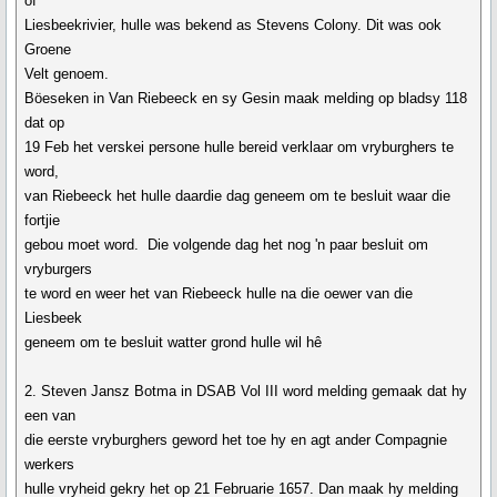
of
Liesbeekrivier, hulle was bekend as Stevens Colony. Dit was ook
Groene
Velt genoem.
Böeseken in Van Riebeeck en sy Gesin maak melding op bladsy 118
dat op
19 Feb het verskei persone hulle bereid verklaar om vryburghers te
word,
van Riebeeck het hulle daardie dag geneem om te besluit waar die
fortjie
gebou moet word. Die volgende dag het nog 'n paar besluit om
vryburgers
te word en weer het van Riebeeck hulle na die oewer van die
Liesbeek
geneem om te besluit watter grond hulle wil hê
2. Steven Jansz Botma in DSAB Vol III word melding gemaak dat hy
een van
die eerste vryburghers geword het toe hy en agt ander Compagnie
werkers
hulle vryheid gekry het op 21 Februarie 1657. Dan maak hy melding