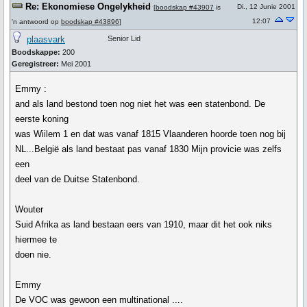
Re: Ekonomiese Ongelykheid
Di., 12 Junie 2001
[
boodskap #43907
is
12:07
'n antwoord op
boodskap #43896
]
plaasvark
Senior Lid
Boodskappe:
200
Geregistreer:
Mei 2001
Emmy :
and als land bestond toen nog niet het was een statenbond. De
eerste koning
was Wiilem 1 en dat was vanaf 1815 Vlaanderen hoorde toen nog bij
NL...België als land bestaat pas vanaf 1830 Mijn provicie was zelfs
een
deel van de Duitse Statenbond.
Wouter
Suid Afrika as land bestaan eers van 1910, maar dit het ook niks
hiermee te
doen nie.
Emmy
De VOC was gewoon een multinational ....