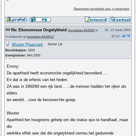
Rapporteer boodskap aan 'n moderator
Re: Ekonomiese Ongelykheid
Di., 12 Junie 2001
[
boodskap #43865
is
07:57
'n antwoord op
boodskap #43821
]
Wouter Plaasvark
Senior Lid
Boodskappe:
1004
Geregistreer:
Mei 2006
Emmy:
De apartheid heeft economishe ongelijkheid bevorderd.....
En dat is de erfenis van het heden.
ZA was in 1950/60 een rijk land.......de mensen hadden het rijker als
elders
ter wereld....voor de bevoorechte groep
Wouter
Apartheid het hoogstens gehelp om die status quo te handhaaf, maar
die
werklike effek was dat die ongelykheid vernou het gedurende