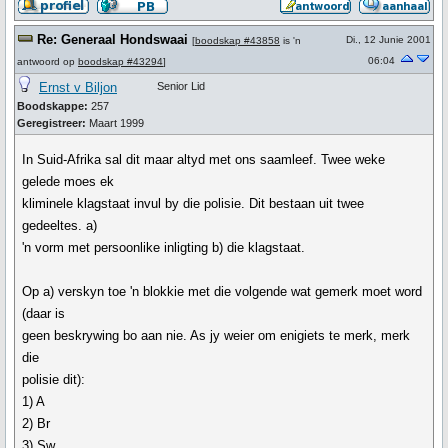
Re: Generaal Hondswaai
Di., 12 Junie 2001
[
boodskap #43858
is 'n
06:04
antwoord op
boodskap #43294
]
Ernst v Biljon
Senior Lid
Boodskappe:
257
Geregistreer:
Maart 1999
In Suid-Afrika sal dit maar altyd met ons saamleef. Twee weke
gelede moes ek
kliminele klagstaat invul by die polisie. Dit bestaan uit twee
gedeeltes. a)
'n vorm met persoonlike inligting b) die klagstaat.
Op a) verskyn toe 'n blokkie met die volgende wat gemerk moet word
(daar is
geen beskrywing bo aan nie. As jy weier om enigiets te merk, merk
die
polisie dit):
1) A
2) Br
3) Sw