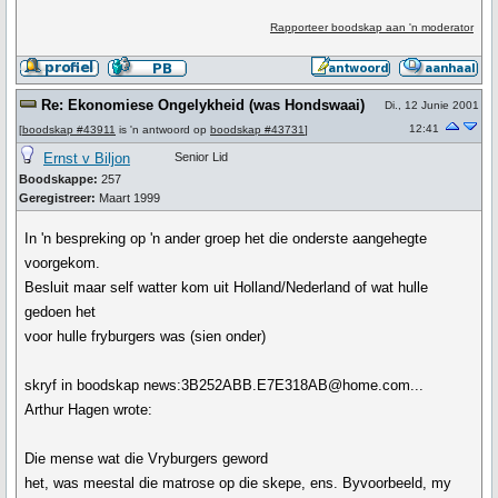
Rapporteer boodskap aan 'n moderator
Re: Ekonomiese Ongelykheid (was Hondswaai)
Di., 12 Junie 2001
12:41
[
boodskap #43911
is 'n antwoord op
boodskap #43731
]
Ernst v Biljon
Senior Lid
Boodskappe:
257
Geregistreer:
Maart 1999
In 'n bespreking op 'n ander groep het die onderste aangehegte
voorgekom.
Besluit maar self watter kom uit Holland/Nederland of wat hulle
gedoen het
voor hulle fryburgers was (sien onder)
skryf in boodskap news:3B252ABB.E7E318AB@home.com...
Arthur Hagen wrote:
Die mense wat die Vryburgers geword
het, was meestal die matrose op die skepe, ens. Byvoorbeeld, my