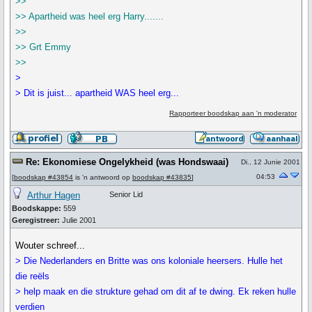
>>
>> Apartheid was heel erg Harry.......
>>
>> Grt Emmy
>>
>
> Dit is juist... apartheid WAS heel erg...
Rapporteer boodskap aan 'n moderator
Re: Ekonomiese Ongelykheid (was Hondswaai)
Di., 12 Junie 2001
04:53
[
boodskap #43854
is 'n antwoord op
boodskap #43835
]
Arthur Hagen
Senior Lid
Boodskappe:
559
Geregistreer:
Julie 2001
Wouter schreef...
> Die Nederlanders en Britte was ons koloniale heersers. Hulle het
die reëls
> help maak en die strukture gehad om dit af te dwing. Ek reken hulle
verdien