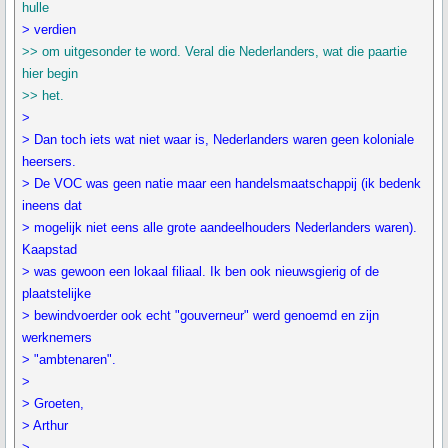
hulle
> verdien
>> om uitgesonder te word. Veral die Nederlanders, wat die paartie
hier begin
>> het.
>
> Dan toch iets wat niet waar is, Nederlanders waren geen koloniale
heersers.
> De VOC was geen natie maar een handelsmaatschappij (ik bedenk
ineens dat
> mogelijk niet eens alle grote aandeelhouders Nederlanders waren).
Kaapstad
> was gewoon een lokaal filiaal. Ik ben ook nieuwsgierig of de
plaatstelijke
> bewindvoerder ook echt "gouverneur" werd genoemd en zijn
werknemers
> "ambtenaren".
>
> Groeten,
> Arthur
>