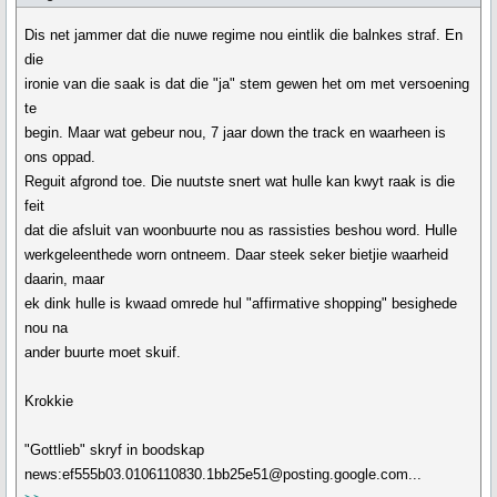
Dis net jammer dat die nuwe regime nou eintlik die balnkes straf. En
die
ironie van die saak is dat die "ja" stem gewen het om met versoening
te
begin. Maar wat gebeur nou, 7 jaar down the track en waarheen is
ons oppad.
Reguit afgrond toe. Die nuutste snert wat hulle kan kwyt raak is die
feit
dat die afsluit van woonbuurte nou as rassisties beshou word. Hulle
werkgeleenthede worn ontneem. Daar steek seker bietjie waarheid
daarin, maar
ek dink hulle is kwaad omrede hul "affirmative shopping" besighede
nou na
ander buurte moet skuif.
Krokkie
"Gottlieb" skryf in boodskap
news:ef555b03.0106110830.1bb25e51@posting.google.com...