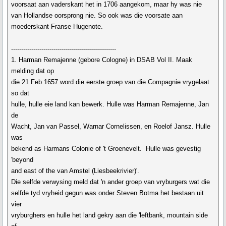
voorsaat aan vaderskant het in 1706 aangekom, maar hy was nie
van Hollandse oorsprong nie. So ook was die voorsate aan
moederskant Franse Hugenote.
----------------------------------------------------
1. Harman Remajenne (gebore Cologne) in DSAB Vol II. Maak
melding dat op
die 21 Feb 1657 word die eerste groep van die Compagnie vrygelaat
so dat
hulle, hulle eie land kan bewerk. Hulle was Harman Remajenne, Jan
de
Wacht, Jan van Passel, Warnar Cornelissen, en Roelof Jansz. Hulle
was
bekend as Harmans Colonie of 't Groenevelt. Hulle was gevestig
'beyond
and east of the van Amstel (Liesbeekrivier)'.
Die selfde verwysing meld dat 'n ander groep van vryburgers wat die
selfde tyd vryheid gegun was onder Steven Botma het bestaan uit
vier
vryburghers en hulle het land gekry aan die 'leftbank, mountain side