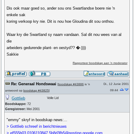
Dis ook maar goed so, ander sou ons Swartlandse boere nie 'n
enkele sak
koring verkoop kry nie. Dit is nou hoe Gloudina dit sou onthou.
Waar kry die Swartland sy naam vandaan. Sal dit nou wees van al
die
arbeiders gedurende plant- en oestyd?? �-))))
Sakkie
Rapporteer boodskap aan 'n moderator
Re: Generaal Hondswaai
Di., 12 Junie 2001
[
boodskap #43886
is 'n
09:44
antwoord op
boodskap #43825
]
Gottlieb
Volle Lid
Boodskappe:
72
Geregistreer:
Mei 2001
"emmy" skryf in boodskap news:...
> Gottlieb schreef in berichtnieuws
> ef555b03.0106110847.5b8d3fb5@posting.google.com...