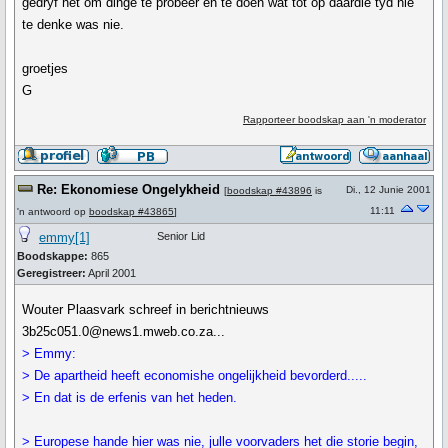
gedryf het om dinge te probeer en te doen wat tot op daardie tyd nie
te denke was nie.
groetjes
G
Rapporteer boodskap aan 'n moderator
Re: Ekonomiese Ongelykheid
Di., 12 Junie 2001
[
boodskap #43896
is
11:11
'n antwoord op
boodskap #43865
]
emmy[1]
Senior Lid
Boodskappe:
865
Geregistreer:
April 2001
Wouter Plaasvark schreef in berichtnieuws
3b25c051.0@news1.mweb.co.za...
> Emmy:
> De apartheid heeft economishe ongelijkheid bevorderd.....
> En dat is de erfenis van het heden.
> Europese hande hier was nie, julle voorvaders het die storie begin,