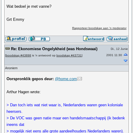
Wat bedoel je met vanne?
Grt Emmy
Rapporteer boodskap aan 'n moderator
Re: Ekonomiese Ongelykheid (was Hondswaai)
Di., 12 Junie
2001 11:30
[
boodskap #43898
is 'n antwoord op
boodskap #43731
]
Anoniem
Oorspronklik gepos deur:
@home.com
Arthur Hagen wrote:
> Dan toch iets wat niet waar is, Nederlanders waren geen koloniale
heersers.
> De VOC was geen natie maar een handelsmaatschappij (ik bedenk
ineens dat
> mogelijk niet eens alle grote aandeelhouders Nederlanders waren).