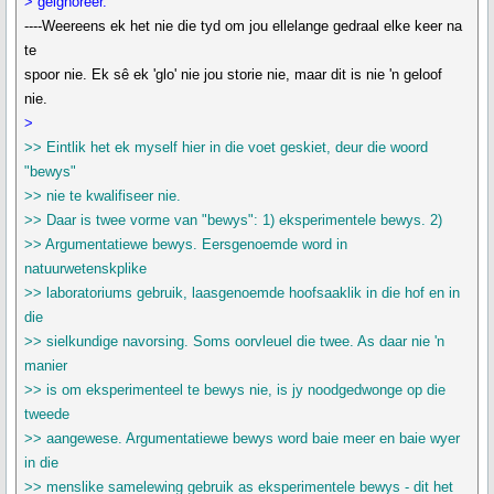
> geignoreer.
----Weereens ek het nie die tyd om jou ellelange gedraal elke keer na
te
spoor nie. Ek sê ek 'glo' nie jou storie nie, maar dit is nie 'n geloof
nie.
>
>> Eintlik het ek myself hier in die voet geskiet, deur die woord
"bewys"
>> nie te kwalifiseer nie.
>> Daar is twee vorme van "bewys": 1) eksperimentele bewys. 2)
>> Argumentatiewe bewys. Eersgenoemde word in
natuurwetenskplike
>> laboratoriums gebruik, laasgenoemde hoofsaaklik in die hof en in
die
>> sielkundige navorsing. Soms oorvleuel die twee. As daar nie 'n
manier
>> is om eksperimenteel te bewys nie, is jy noodgedwonge op die
tweede
>> aangewese. Argumentatiewe bewys word baie meer en baie wyer
in die
>> menslike samelewing gebruik as eksperimentele bewys - dit het