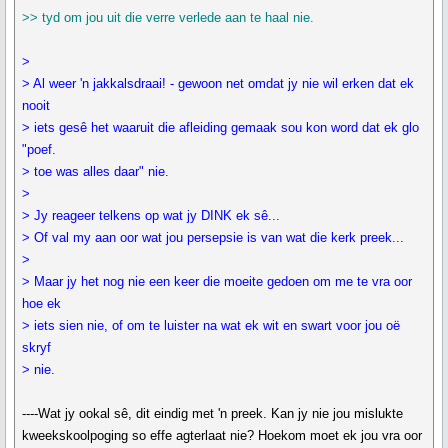
>> tyd om jou uit die verre verlede aan te haal nie.
>
> Al weer 'n jakkalsdraai! - gewoon net omdat jy nie wil erken dat ek
nooit
> iets gesê het waaruit die afleiding gemaak sou kon word dat ek glo
"poef.
> toe was alles daar" nie.
>
> Jy reageer telkens op wat jy DINK ek sê...
> Of val my aan oor wat jou persepsie is van wat die kerk preek...
>
> Maar jy het nog nie een keer die moeite gedoen om me te vra oor
hoe ek
> iets sien nie, of om te luister na wat ek wit en swart voor jou oë
skryf
> nie.
----Wat jy ookal sê, dit eindig met 'n preek. Kan jy nie jou mislukte
kweekskoolpoging so effe agterlaat nie? Hoekom moet ek jou vra oor