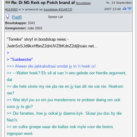
Re: Di NG Kerk op Potch brand af
Vr., 14 September
[
boodskap
2007 13:49
#114683
is 'n antwoord op
boodskap #114673
]
PietR
Senior Lid
Boodskappe:
3341
Geregistreer:
Julie 2003
"Torreke" skryf in boodskap news:-
JednSoSJd9kxHfbnZ2dnUVZ8rKdnZ2d@saix.net...
>
> "Suidwester"
>>> Alweer die jakkalsdraai omdat jy in 'n hoek is!
>> ---Watter hoek? Ek sê al van 'n eeu gelede oor hierdie argument,
dat
>> die hele storie my nie pla nie en jy kan dit nie vat nie. Hoekom
nie?
>> Wat dryf jou so om jou mendemens te probeer dwing om ook
soos jy te glo?
>> Dis fanaties, hoe jy ookal jy daarna kyk. Skaar jou dus by die
Nazi's
>> en sulke groepe waar die ballas ook myle voor die breins
ingespan word.