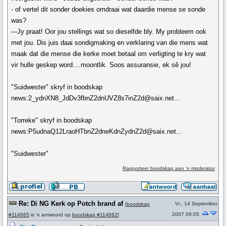
- of vertel dit sonder doekies omdraai wat daardie mense se sonde
was?
---Jy praat! Oor jou stellings wat so dieselfde bly. My probleem ook
met jou. Dis juis daai sondigmaking en verklaring van die mens wat
maak dat die mense die kerke moet betaal om verligting te kry wat
vir hulle geskep word....moontlik. Soos assuransie, ek sê jou!
"Suidwester" skryf in boodskap
news:2_ydnXN8_JdDv3fbnZ2dnUVZ8s7inZ2d@saix.net...
"Torreke" skryf in boodskap
news:P5udnaQ12LraoHTbnZ2dneKdnZydnZ2d@saix.net...
"Suidwester"
Rapporteer boodskap aan 'n moderator
Re: Di NG Kerk op Potch brand af
Vr., 14 September
[
boodskap
2007 09:05
#114665
is 'n antwoord op
boodskap #114662
]