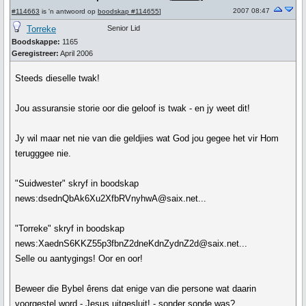
2007 08:47
#114663
is 'n antwoord op
boodskap #114655
]
Torreke
Senior Lid
Boodskappe:
1165
Geregistreer:
April 2006
Steeds dieselle twak!
Jou assuransie storie oor die geloof is twak - en jy weet dit!
Jy wil maar net nie van die geldjies wat God jou gegee het vir Hom
terugggee nie.
"Suidwester" skryf in boodskap
news:dsednQbAk6Xu2XfbRVnyhwA@saix.net...
"Torreke" skryf in boodskap
news:XaednS6KKZ55p3fbnZ2dneKdnZydnZ2d@saix.net...
Selle ou aantygings! Oor en oor!
Beweer die Bybel êrens dat enige van die persone wat daarin
voorgestel word - Jesus uitgesluit! - sonder sonde was?