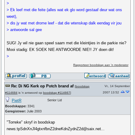
>
> Ek leef met die feite (alles wat ek glo word gestaaf deur wat ons
weet),
> dis jy wat met drome leef - dat die wtenskap dalk eendag vir jou
> antwoorde sal gee
SUG! Jy wil nie gaan speel saam met die kleintjies in die parkie nie?
Mooi stadig: EK SOEK NIE ANTWOORDE NIE!! JY doen dit!
>
Rapporteer boodskap aan 'n moderator
Re: Di NG Kerk op Potch brand af
Vr., 14 September
[
boodskap
2007 13:52
#114684
is 'n antwoord op
boodskap #114667
]
PietR
Senior Lid
Boodskappe:
3341
Geregistreer:
Julie 2003
"Torreke" skryf in boodskap
news:tpSdnXnJl4gtxnfbnZ2dneKdnZydnZ2d@saix.net...