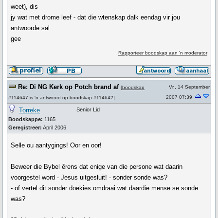
weet), dis
jy wat met drome leef - dat die wtenskap dalk eendag vir jou
antwoorde sal
gee
Rapporteer boodskap aan 'n moderator
Re: Di NG Kerk op Potch brand af
Vr., 14 September
[
boodskap
2007 07:39
#114647
is 'n antwoord op
boodskap #114642
]
Torreke
Senior Lid
Boodskappe:
1165
Geregistreer:
April 2006
Selle ou aantygings! Oor en oor!
Beweer die Bybel êrens dat enige van die persone wat daarin
voorgestel word - Jesus uitgesluit! - sonder sonde was?
- of vertel dit sonder doekies omdraai wat daardie mense se sonde
was?