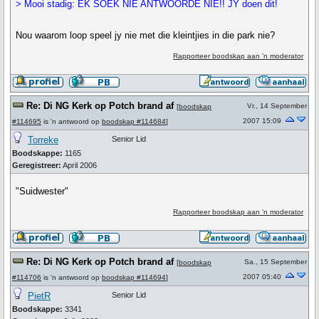
> Mooi stadig: EK SOEK NIE ANTWOORDE NIE!! JY doen dit!
Nou waarom loop speel jy nie met die kleintjies in die park nie?
Rapporteer boodskap aan 'n moderator
Re: Di NG Kerk op Potch brand af
Vr., 14 September
[
boodskap
2007 15:09
#114695
is 'n antwoord op
boodskap #114684
]
Torreke
Senior Lid
Boodskappe:
1165
Geregistreer:
April 2006
"Suidwester"
Rapporteer boodskap aan 'n moderator
Re: Di NG Kerk op Potch brand af
Sa., 15 September
[
boodskap
2007 05:40
#114706
is 'n antwoord op
boodskap #114694
]
PietR
Senior Lid
Boodskappe:
3341