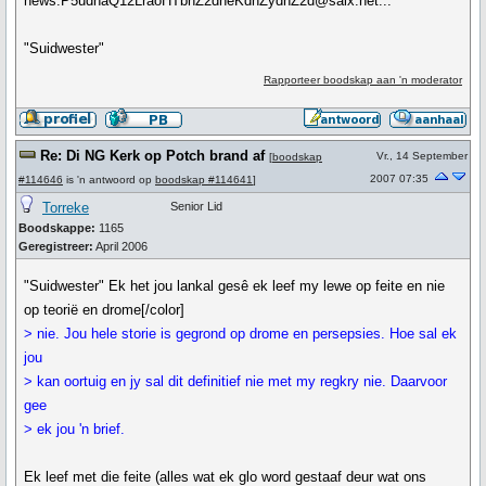
news:P5udnaQ12LraoHTbnZ2dneKdnZydnZ2d@saix.net...
"Suidwester"
Rapporteer boodskap aan 'n moderator
Re: Di NG Kerk op Potch brand af
Vr., 14 September
[
boodskap
2007 07:35
#114646
is 'n antwoord op
boodskap #114641
]
Torreke
Senior Lid
Boodskappe:
1165
Geregistreer:
April 2006
"Suidwester" Ek het jou lankal gesê ek leef my lewe op feite en nie
op teorië en drome[/color]
> nie. Jou hele storie is gegrond op drome en persepsies. Hoe sal ek
jou
> kan oortuig en jy sal dit definitief nie met my regkry nie. Daarvoor
gee
> ek jou 'n brief.
Ek leef met die feite (alles wat ek glo word gestaaf deur wat ons