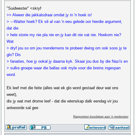
"Suidwester" <skryf
>> Alweer die jakkalsdraai omdat jy in 'n hoek is!
> ---Watter hoek? Ek sê al van 'n eeu gelede oor hierdie argument,
dat die
> hele storie my nie pla nie en jy kan dit nie vat nie. Hoekom nie?
Wat
> dryf jou so om jou mendemens te probeer dwing om ook soos jy te
glo? Dis
> fanaties, hoe jy ookal jy daarna kyk. Skaar jou dus by die Nazi's en
> sulke groepe waar die ballas ook myle voor die breins ingespan
word.
Ek leef met die feite (alles wat ek glo word gestaaf deur wat ons
weet),
dis jy wat met drome leef - dat die wtenskap dalk eendag vir jou
antwoorde sal gee
Rapporteer boodskap aan 'n moderator