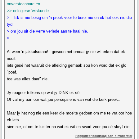
onverstaanbare en
>> onlogiese 'wiskunde'.
> ---Ek is nie besig om 'n preek voor te berei nie en ek het ook nie die
tyd
> om jou uit die verre verlede aan te haal nie.
>
Al weer 'n jakkalsdraai! - gewoon net omdat jy nie wil erken dat ek
nooit
iets gesê het waaruit die afleiding gemaak sou kon word dat ek glo
"poef.
toe was alles daar" nie.
Jy reageer telkens op wat jy DINK ek sê...
Of val my aan oor wat jou persepsie is van wat die kerk preek...
Maar jy het nog nie een keer die moeite gedoen om me te vra oor hoe
ek iets
sien nie, of om te luister na wat ek wit en swart voor jou oë skryf nie.
Rapporteer boodskap aan 'n moderator