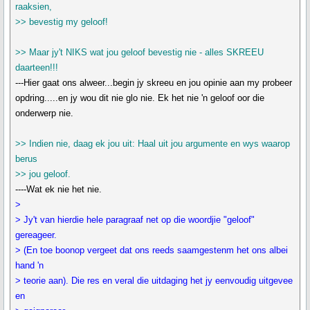
raaksien,
>> bevestig my geloof!
>> Maar jy't NIKS wat jou geloof bevestig nie - alles SKREEU
daarteen!!!
---Hier gaat ons alweer...begin jy skreeu en jou opinie aan my probeer
opdring.....en jy wou dit nie glo nie. Ek het nie 'n geloof oor die
onderwerp nie.
>> Indien nie, daag ek jou uit: Haal uit jou argumente en wys waarop
berus
>> jou geloof.
----Wat ek nie het nie.
>
> Jy't van hierdie hele paragraaf net op die woordjie "geloof"
gereageer.
> (En toe boonop vergeet dat ons reeds saamgestenm het ons albei
hand 'n
> teorie aan). Die res en veral die uitdaging het jy eenvoudig uitgevee
en