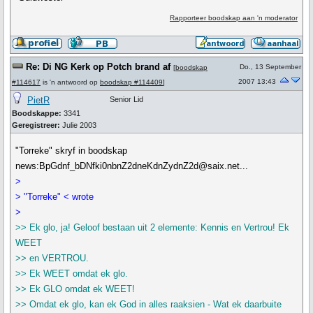
Rapporteer boodskap aan 'n moderator
Re: Di NG Kerk op Potch brand af
Do., 13 September
[
boodskap
2007 13:43
#114617
is 'n antwoord op
boodskap #114409
]
PietR
Senior Lid
Boodskappe:
3341
Geregistreer:
Julie 2003
"Torreke" skryf in boodskap
news:BpGdnf_bDNfki0nbnZ2dneKdnZydnZ2d@saix.net...
>
> "Torreke" < wrote
>
>> Ek glo, ja! Geloof bestaan uit 2 elemente: Kennis en Vertrou! Ek
WEET
>> en VERTROU.
>> Ek WEET omdat ek glo.
>> Ek GLO omdat ek WEET!
>> Omdat ek glo, kan ek God in alles raaksien - Wat ek daarbuite