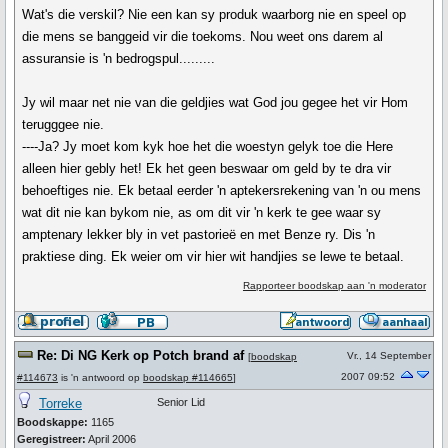
Wat's die verskil? Nie een kan sy produk waarborg nie en speel op
die mens se banggeid vir die toekoms. Nou weet ons darem al
assuransie is 'n bedrogspul.........
Jy wil maar net nie van die geldjies wat God jou gegee het vir Hom
terugggee nie.
----Ja? Jy moet kom kyk hoe het die woestyn gelyk toe die Here
alleen hier gebly het! Ek het geen beswaar om geld by te dra vir
behoeftiges nie. Ek betaal eerder 'n aptekersrekening van 'n ou mens
wat dit nie kan bykom nie, as om dit vir 'n kerk te gee waar sy
amptenary lekker bly in vet pastorieë en met Benze ry. Dis 'n
praktiese ding. Ek weier om vir hier wit handjies se lewe te betaal.
Rapporteer boodskap aan 'n moderator
Re: Di NG Kerk op Potch brand af
Vr., 14 September
[
boodskap
2007 09:52
#114673
is 'n antwoord op
boodskap #114665
]
Torreke
Senior Lid
Boodskappe:
1165
Geregistreer:
April 2006