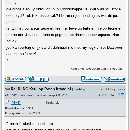
hoe jy
die dinge sien, jy skrou dit in jou boodskappe uit. Wat was jou storie
doerietyd? Tok-tok-tokkie-kak? Dis meer jou houding as wat dit jou
preek
is. Ek het jou lankal gesê ek leef my lewe op feite en nie op teorië en
drome nie. Jou hele storie is gegrond op drome en persepsies. Hoe
sal ek
jou kan oortuig en jy sal dit definitief nie met my regkry nie. Daarvoor
gee ek jou 'n brief.
>
Rapporteer boodskap aan 'n moderator
Re: Di NG Kerk op Potch brand af
Vr., 14 September
[
boodskap
2007 05:57
#114642
is 'n antwoord op
boodskap #114616
]
PietR
Senior Lid
Boodskappe:
3341
Geregistreer:
Julie 2003
"Torreke" skryf in boodskap