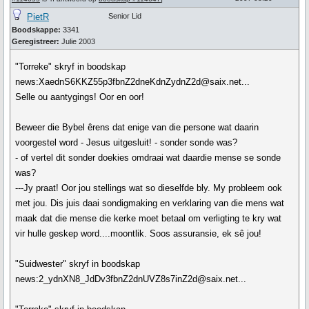
PietR
Senior Lid
Boodskappe:
3341
Geregistreer:
Julie 2003
"Torreke" skryf in boodskap
news:XaednS6KKZ55p3fbnZ2dneKdnZydnZ2d@saix.net...
Selle ou aantygings! Oor en oor!
Beweer die Bybel êrens dat enige van die persone wat daarin
voorgestel word - Jesus uitgesluit! - sonder sonde was?
- of vertel dit sonder doekies omdraai wat daardie mense se sonde
was?
---Jy praat! Oor jou stellings wat so dieselfde bly. My probleem ook
met jou. Dis juis daai sondigmaking en verklaring van die mens wat
maak dat die mense die kerke moet betaal om verligting te kry wat
vir hulle geskep word....moontlik. Soos assuransie, ek sê jou!
"Suidwester" skryf in boodskap
news:2_ydnXN8_JdDv3fbnZ2dnUVZ8s7inZ2d@saix.net...