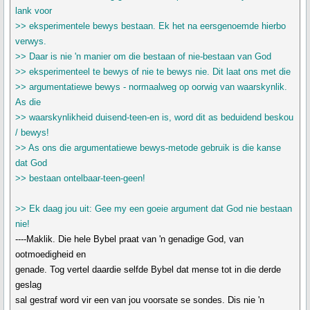
lank voor
>> eksperimentele bewys bestaan. Ek het na eersgenoemde hierbo
verwys.
>> Daar is nie 'n manier om die bestaan of nie-bestaan van God
>> eksperimenteel te bewys of nie te bewys nie. Dit laat ons met die
>> argumentatiewe bewys - normaalweg op oorwig van waarskynlik.
As die
>> waarskynlikheid duisend-teen-en is, word dit as beduidend beskou
/ bewys!
>> As ons die argumentatiewe bewys-metode gebruik is die kanse
dat God
>> bestaan ontelbaar-teen-geen!
>> Ek daag jou uit: Gee my een goeie argument dat God nie bestaan
nie!
----Maklik. Die hele Bybel praat van 'n genadige God, van
ootmoedigheid en
genade. Tog vertel daardie selfde Bybel dat mense tot in die derde
geslag
sal gestraf word vir een van jou voorsate se sondes. Dis nie 'n