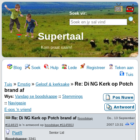
Soek vir:
Supertaal
Kom praat saam!
Blog
Soek
Hulp
Lede
Registreer
Teken aan
Tuis
»
»
»
Re: Di NG Kerk op Potch
Tuis
Ernstig
Geloof & kerksake
brand af
Wys:
Vandag se boodskappe
::
Stemmings
::
Navigasie
E-pos 'n vriend
Re: Di NG Kerk op Potch brand af
Do., 13 September
[
boodskap
2007 13:31
#114615
is 'n antwoord op
boodskap #114581
]
PietR
Senior Lid
Boodskappe:
3341