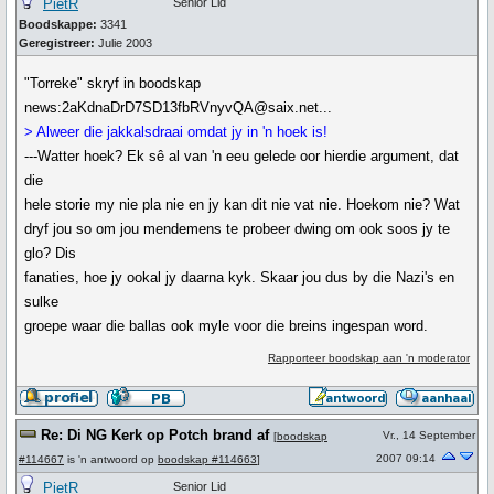
PietR
Senior Lid
Boodskappe:
3341
Geregistreer:
Julie 2003
"Torreke" skryf in boodskap
news:2aKdnaDrD7SD13fbRVnyvQA@saix.net...
> Alweer die jakkalsdraai omdat jy in 'n hoek is!
---Watter hoek? Ek sê al van 'n eeu gelede oor hierdie argument, dat
die
hele storie my nie pla nie en jy kan dit nie vat nie. Hoekom nie? Wat
dryf jou so om jou mendemens te probeer dwing om ook soos jy te
glo? Dis
fanaties, hoe jy ookal jy daarna kyk. Skaar jou dus by die Nazi's en
sulke
groepe waar die ballas ook myle voor die breins ingespan word.
Rapporteer boodskap aan 'n moderator
Re: Di NG Kerk op Potch brand af
Vr., 14 September
[
boodskap
2007 09:14
#114667
is 'n antwoord op
boodskap #114663
]
PietR
Senior Lid