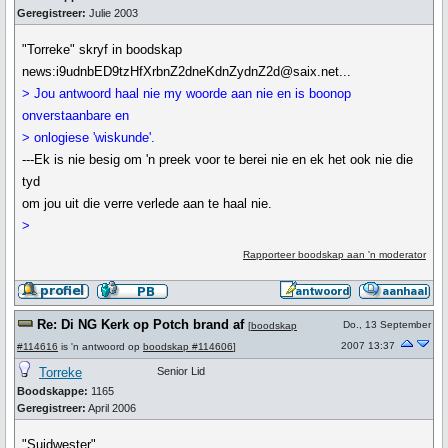
Geregistreer:
Julie 2003
"Torreke" skryf in boodskap
news:i9udnbED9tzHfXrbnZ2dneKdnZydnZ2d@saix.net...
> Jou antwoord haal nie my woorde aan nie en is boonop
onverstaanbare en
> onlogiese 'wiskunde'.
---Ek is nie besig om 'n preek voor te berei nie en ek het ook nie die
tyd
om jou uit die verre verlede aan te haal nie.
>
Rapporteer boodskap aan 'n moderator
Re: Di NG Kerk op Potch brand af
Do., 13 September
[
boodskap
2007 13:37
#114616
is 'n antwoord op
boodskap #114606
]
Torreke
Senior Lid
Boodskappe:
1165
Geregistreer:
April 2006
"Suidwester"