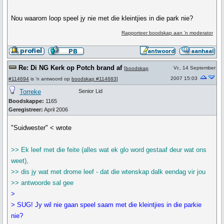
Nou waarom loop speel jy nie met die kleintjies in die park nie?
Rapporteer boodskap aan 'n moderator
Re: Di NG Kerk op Potch brand af
Vr., 14 September
[
boodskap
2007 15:03
#114694
is 'n antwoord op
boodskap #114683
]
Torreke
Senior Lid
Boodskappe:
1165
Geregistreer:
April 2006
"Suidwester" < wrote
>> Ek leef met die feite (alles wat ek glo word gestaaf deur wat ons
weet),
>> dis jy wat met drome leef - dat die wtenskap dalk eendag vir jou
>> antwoorde sal gee
>
> SUG! Jy wil nie gaan speel saam met die kleintjies in die parkie
nie?