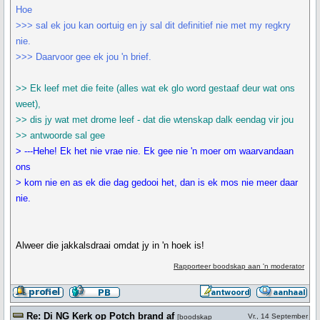
Hoe
>>> sal ek jou kan oortuig en jy sal dit definitief nie met my regkry
nie.
>>> Daarvoor gee ek jou 'n brief.
>> Ek leef met die feite (alles wat ek glo word gestaaf deur wat ons
weet),
>> dis jy wat met drome leef - dat die wtenskap dalk eendag vir jou
>> antwoorde sal gee
> ---Hehe! Ek het nie vrae nie. Ek gee nie 'n moer om waarvandaan
ons
> kom nie en as ek die dag gedooi het, dan is ek mos nie meer daar
nie.
Alweer die jakkalsdraai omdat jy in 'n hoek is!
Rapporteer boodskap aan 'n moderator
Re: Di NG Kerk op Potch brand af
Vr., 14 September
[
boodskap