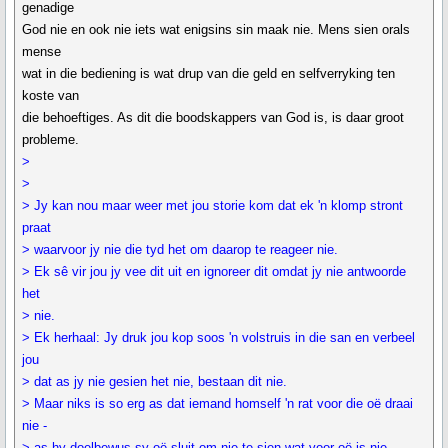
genadige
God nie en ook nie iets wat enigsins sin maak nie. Mens sien orals
mense
wat in die bediening is wat drup van die geld en selfverryking ten
koste van
die behoeftiges. As dit die boodskappers van God is, is daar groot
probleme.
>
>
> Jy kan nou maar weer met jou storie kom dat ek 'n klomp stront
praat
> waarvoor jy nie die tyd het om daarop te reageer nie.
> Ek sê vir jou jy vee dit uit en ignoreer dit omdat jy nie antwoorde
het
> nie.
> Ek herhaal: Jy druk jou kop soos 'n volstruis in die san en verbeel
jou
> dat as jy nie gesien het nie, bestaan dit nie.
> Maar niks is so erg as dat iemand homself 'n rat voor die oë draai
nie -
> as hy doelbewus sy oë sluit om nie te sien wat voor oë is nie.