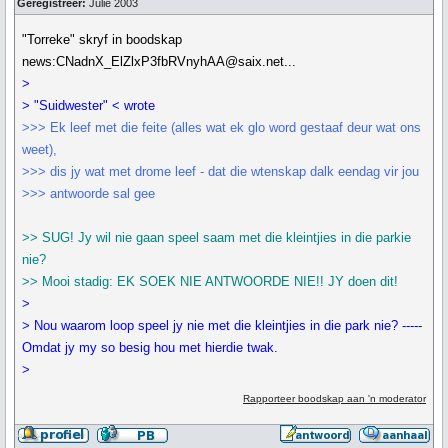
Geregistreer:
Julie 2003
"Torreke" skryf in boodskap
news:CNadnX_ElZlxP3fbRVnyhAA@saix.net...
>
> "Suidwester" < wrote
>>> Ek leef met die feite (alles wat ek glo word gestaaf deur wat ons
weet),
>>> dis jy wat met drome leef - dat die wtenskap dalk eendag vir jou
>>> antwoorde sal gee
>> SUG! Jy wil nie gaan speel saam met die kleintjies in die parkie
nie?
>> Mooi stadig: EK SOEK NIE ANTWOORDE NIE!! JY doen dit!
>
> Nou waarom loop speel jy nie met die kleintjies in die park nie? -----
Omdat jy my so besig hou met hierdie twak.
>
Rapporteer boodskap aan 'n moderator