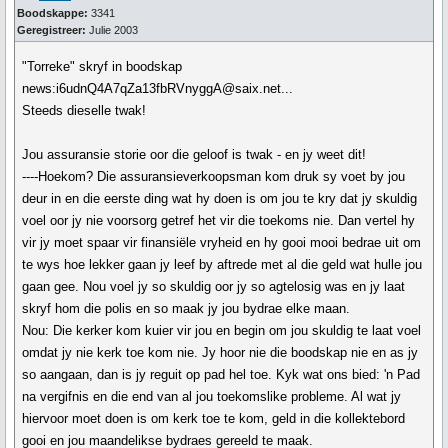
Boodskappe:
3341
Geregistreer:
Julie 2003
"Torreke" skryf in boodskap
news:i6udnQ4A7qZa13fbRVnyggA@saix.net...
Steeds dieselle twak!
Jou assuransie storie oor die geloof is twak - en jy weet dit!
----Hoekom? Die assuransieverkoopsman kom druk sy voet by jou
deur in en die eerste ding wat hy doen is om jou te kry dat jy skuldig
voel oor jy nie voorsorg getref het vir die toekoms nie. Dan vertel hy
vir jy moet spaar vir finansiële vryheid en hy gooi mooi bedrae uit om
te wys hoe lekker gaan jy leef by aftrede met al die geld wat hulle jou
gaan gee. Nou voel jy so skuldig oor jy so agtelosig was en jy laat
skryf hom die polis en so maak jy jou bydrae elke maan.
Nou: Die kerker kom kuier vir jou en begin om jou skuldig te laat voel
omdat jy nie kerk toe kom nie. Jy hoor nie die boodskap nie en as jy
so aangaan, dan is jy reguit op pad hel toe. Kyk wat ons bied: 'n Pad
na vergifnis en die end van al jou toekomslike probleme. Al wat jy
hiervoor moet doen is om kerk toe te kom, geld in die kollektebord
gooi en jou maandelikse bydraes gereeld te maak.