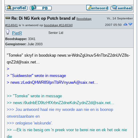
Re: Di NG Kerk op Potch brand af
Vr., 14 September
[
boodskap
2007 05:50
#114641
is 'n antwoord op
boodskap #114634
]
PietR
Senior Lid
Boodskappe:
3341
Geregistreer:
Julie 2003
"Torreke" skryf in boodskap news:w-WdnZgUnuvS4nTbnZ2dnUVZ8s-
qnZ2d@saix.net...
>
> "Suidwester" wrote in message
> news:zLednQHWR85fpnTbRVnyuwA@saix.net...
>> "Torreke" wrote in message
>> news:i9udnbED9tzHfXrbnZ2dneKdnZydnZ2d@saix.net...
>>> Jou antwoord haal nie my woorde aan nie en is boonop
onverstaanbare en
>>> onlogiese 'wiskunde'.
>> ---Ek is nie besig om 'n preek voor te berei nie en ek het ook nie
die