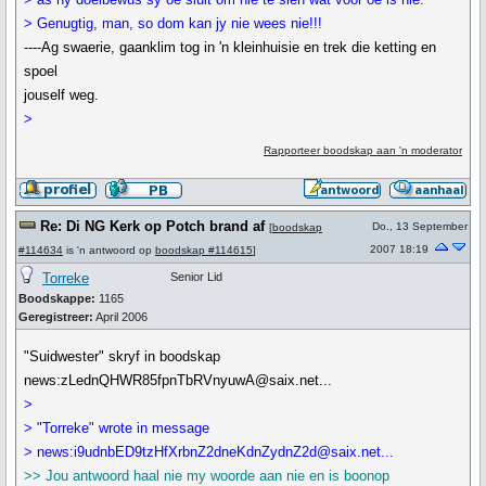
> Genugtig, man, so dom kan jy nie wees nie!!!
----Ag swaerie, gaanklim tog in 'n kleinhuisie en trek die ketting en
spoel
jouself weg.
>
Rapporteer boodskap aan 'n moderator
Re: Di NG Kerk op Potch brand af
Do., 13 September
[
boodskap
2007 18:19
#114634
is 'n antwoord op
boodskap #114615
]
Torreke
Senior Lid
Boodskappe:
1165
Geregistreer:
April 2006
"Suidwester" skryf in boodskap
news:zLednQHWR85fpnTbRVnyuwA@saix.net...
>
> "Torreke" wrote in message
> news:i9udnbED9tzHfXrbnZ2dneKdnZydnZ2d@saix.net...
>> Jou antwoord haal nie my woorde aan nie en is boonop