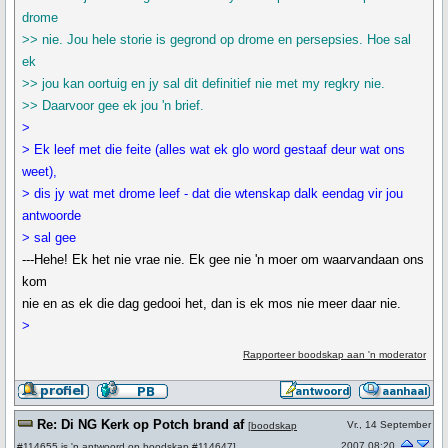
drome
>> nie. Jou hele storie is gegrond op drome en persepsies. Hoe sal
ek
>> jou kan oortuig en jy sal dit definitief nie met my regkry nie.
>> Daarvoor gee ek jou 'n brief.
>
> Ek leef met die feite (alles wat ek glo word gestaaf deur wat ons
weet),
> dis jy wat met drome leef - dat die wtenskap dalk eendag vir jou
antwoorde
> sal gee
---Hehe! Ek het nie vrae nie. Ek gee nie 'n moer om waarvandaan ons
kom
nie en as ek die dag gedooi het, dan is ek mos nie meer daar nie.
>
Rapporteer boodskap aan 'n moderator
Re: Di NG Kerk op Potch brand af
Vr., 14 September
[
boodskap
2007 08:20
#114655
is 'n antwoord op
boodskap #114647
]