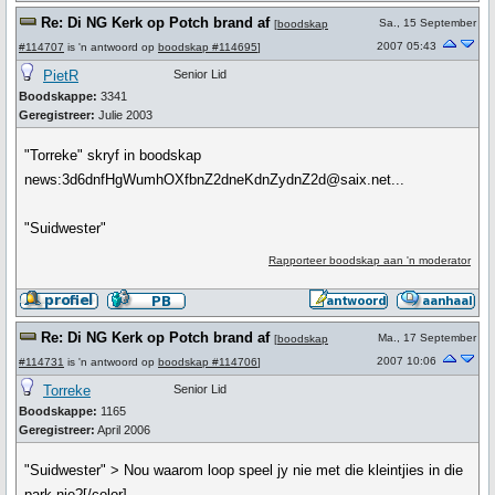
Re: Di NG Kerk op Potch brand af
Sa., 15 September
[
boodskap
2007 05:43
#114707
is 'n antwoord op
boodskap #114695
]
PietR
Senior Lid
Boodskappe:
3341
Geregistreer:
Julie 2003
"Torreke" skryf in boodskap
news:3d6dnfHgWumhOXfbnZ2dneKdnZydnZ2d@saix.net...
"Suidwester"
Rapporteer boodskap aan 'n moderator
Re: Di NG Kerk op Potch brand af
Ma., 17 September
[
boodskap
2007 10:06
#114731
is 'n antwoord op
boodskap #114706
]
Torreke
Senior Lid
Boodskappe:
1165
Geregistreer:
April 2006
"Suidwester" > Nou waarom loop speel jy nie met die kleintjies in die
park nie?[/color]