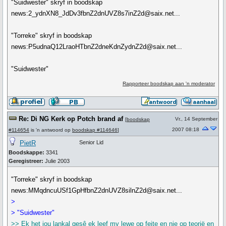
"Suidwester" skryf in boodskap
news:2_ydnXN8_JdDv3fbnZ2dnUVZ8s7inZ2d@saix.net...
"Torreke" skryf in boodskap
news:P5udnaQ12LraoHTbnZ2dneKdnZydnZ2d@saix.net...
"Suidwester"
Rapporteer boodskap aan 'n moderator
Re: Di NG Kerk op Potch brand af
Vr., 14 September
[
boodskap
2007 08:18
#114654
is 'n antwoord op
boodskap #114646
]
PietR
Senior Lid
Boodskappe:
3341
Geregistreer:
Julie 2003
"Torreke" skryf in boodskap
news:MMqdncuUSf1GpHfbnZ2dnUVZ8silnZ2d@saix.net...
>
> "Suidwester"
>> Ek het jou lankal gesê ek leef my lewe op feite en nie op teorië en