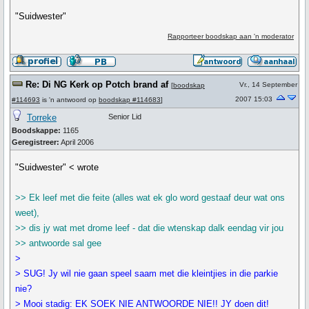
"Suidwester"
Rapporteer boodskap aan 'n moderator
Re: Di NG Kerk op Potch brand af
Vr., 14 September
[
boodskap
2007 15:03
#114693
is 'n antwoord op
boodskap #114683
]
Torreke
Senior Lid
Boodskappe:
1165
Geregistreer:
April 2006
"Suidwester" < wrote
>> Ek leef met die feite (alles wat ek glo word gestaaf deur wat ons
weet),
>> dis jy wat met drome leef - dat die wtenskap dalk eendag vir jou
>> antwoorde sal gee
>
> SUG! Jy wil nie gaan speel saam met die kleintjies in die parkie
nie?
> Mooi stadig: EK SOEK NIE ANTWOORDE NIE!! JY doen dit!