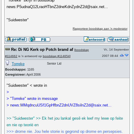
"Torreke" skryf in boodskap
news:P5udnaQ12LraoHTbnZ2dneKdnZydnZ2d@saix.net...
"Suidwester"
Rapporteer boodskap aan 'n moderator
Re: Di NG Kerk op Potch brand af
Vr., 14 September
[
boodskap
2007 08:44
#114662
is 'n antwoord op
boodskap #114654
]
Torreke
Senior Lid
Boodskappe:
1165
Geregistreer:
April 2006
"Suidwester" < wrote in
>
> "Torreke" wrote in message
> news:MMqdncuUSf1GpHfbnZ2dnUVZ8silnZ2d@saix.net...
>> "Suidwester" >> Ek het jou lankal gesê ek leef my lewe op feite
en nie op teorië en
>>> drome nie. Jou hele storie is gegrond op drome en persepsies.