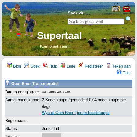
Soek vir:
Supertaal
Kom praat saam!
Blog
Soek
Hulp
Lede
Registreer
Teken aan
Tuis
Oom Knor Tjor se profiel
Datum geregistreer:
Sa., Junie 20, 2026
Aantal boodskappe:
2 Boodskappe (gemiddeld 0.04 boodskappe per
dag)
Wys al Oom Knor Tjor se boodskappe
Regte naam:
Status:
Junior Lid
Avatar: