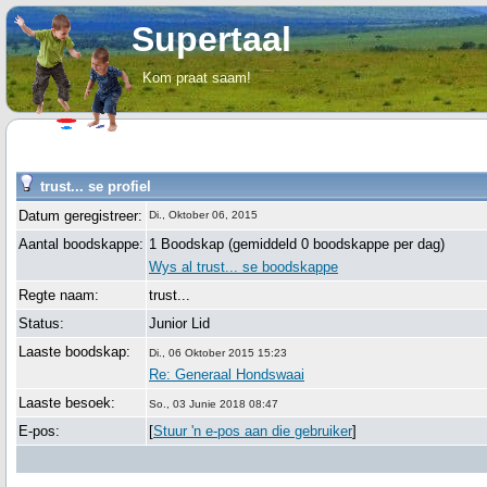
Supertaal
Kom praat saam!
trust... se profiel
Datum geregistreer:
Di., Oktober 06, 2015
Aantal boodskappe:
1 Boodskap (gemiddeld 0 boodskappe per dag)
Wys al trust... se boodskappe
Regte naam:
trust...
Status:
Junior Lid
Laaste boodskap:
Di., 06 Oktober 2015 15:23
Re: Generaal Hondswaai
Laaste besoek:
So., 03 Junie 2018 08:47
E-pos:
[
Stuur 'n e-pos aan die gebruiker
]