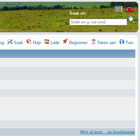
Soek vir:
og
Soek
Hulp
Lede
Registreer
Teken aan
Tuis
Wys al trust... se boodskappe