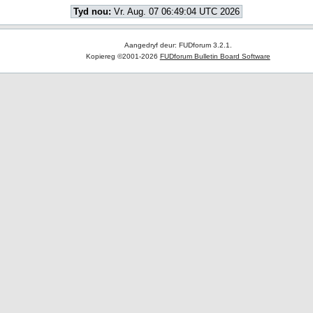
Tyd nou:
Vr. Aug. 07 06:49:04 UTC 2026
Aangedryf deur: FUDforum 3.2.1.
Kopiereg ©2001-2026
FUDforum Bulletin Board Software