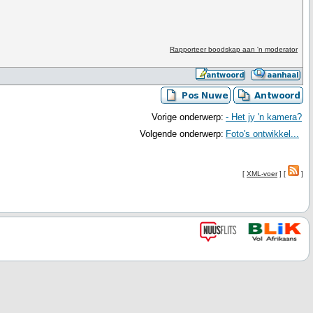
Rapporteer boodskap aan 'n moderator
Vorige onderwerp:
- Het jy 'n kamera?
Volgende onderwerp:
Foto's ontwikkel...
[
XML-voer
] [
]