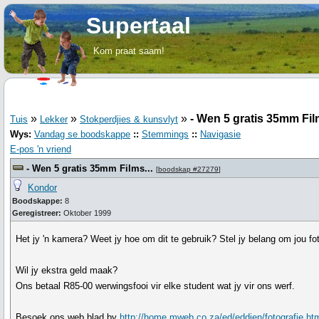
Supertaal
Kom praat saam!
»
»
»
- Wen 5 gratis 35mm Film
Tuis
Lekker
Stokperdjies & kunsvlyt
Wys:
Vandag se boodskappe
::
Stemmings
::
Navigasie
E-pos 'n vriend
- Wen 5 gratis 35mm Films...
[
boodskap #27279
]
Kondor
Boodskappe:
8
Geregistreer:
Oktober 1999
Het jy 'n kamera? Weet jy hoe om dit te gebruik? Stel jy belang om jou fot
Wil jy ekstra geld maak?
Ons betaal R85-00 werwingsfooi vir elke student wat jy vir ons werf.
Besoek ons web blad by
http://home.mweb.co.za/ed/eddien/fotografie.ht