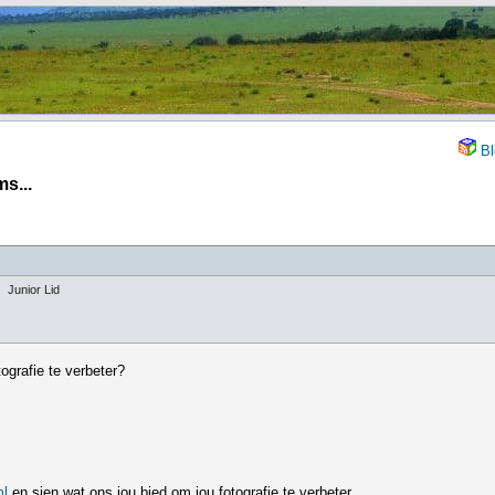
Bl
s...
Junior Lid
ografie te verbeter?
ml
en sien wat ons jou bied om jou fotografie te verbeter.