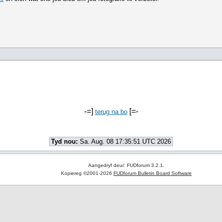
-=]
[=-
terug na bo
Tyd nou:
Sa. Aug. 08 17:35:51 UTC 2026
Aangedryf deur: FUDforum 3.2.1.
Kopiereg ©2001-2026
FUDforum Bulletin Board Software