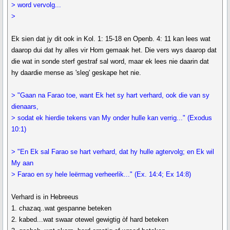
> word vervolg...
>
Ek sien dat jy dit ook in Kol. 1: 15-18 en Openb. 4: 11 kan lees wat
daarop dui dat hy alles vir Hom gemaak het. Die vers wys daarop dat
die wat in sonde sterf gestraf sal word, maar ek lees nie daarin dat
hy daardie mense as 'sleg' geskape het nie.
> "Gaan na Farao toe, want Ek het sy hart verhard, ook die van sy
dienaars,
> sodat ek hierdie tekens van My onder hulle kan verrig..." (Exodus
10:1)
> "En Ek sal Farao se hart verhard, dat hy hulle agtervolg; en Ek wil
My aan
> Farao en sy hele leërmag verheerlik..." (Ex. 14:4; Ex 14:8)
Verhard is in Hebreeus
1. chazaq..wat gespanne beteken
2. kabed...wat swaar otewel gewigtig òf hard beteken