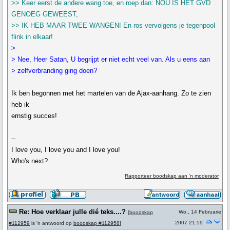
>> Keer eerst de andere wang toe, en roep dan: NOU IS HET GVD
GENOEG GEWEEST,
>> IK HEB MAAR TWEE WANGEN! En ros vervolgens je tegenpool
flink in elkaar!
>
> Nee, Heer Satan, U begrijpt er niet echt veel van. Als u eens aan
> zelfverbranding ging doen?
Ik ben begonnen met het martelen van de Ajax-aanhang. Zo te zien
heb ik
ernstig succes!
--
I love you, I love you and I love you!
Who's next?
Rapporteer boodskap aan 'n moderator
Re: Hoe verklaar julle dié teks....?
Wo., 14 Februarie
[
boodskap
2007 21:59
#112959
is 'n antwoord op
boodskap #112958
]