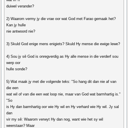
duiwel verander?
2) Waarom vermy jy die vrae oor wat God met Farao gemaak het?
Kan jy hulle
nie antwoord nie?
3) Skuld God enige mens enigiets? Skuld Hy mense die ewige lewe?
4) Sou jy sê God is onregverdig as Hy alle mense in die verderf sou
werp oor
hulle sonde?
5) Wat maak jy met die volgende teks: "So hang dit dan nie af van
die een
wat wil of van die een wat loop nie, maar van God wat barmhartig is."
"So
is Hy dan barmhartig oor wie Hy wil en Hy verhard wie Hy wil. Jy sal
dan
vir my sê: Waarom verwyt Hy dan nog, want wie het sy wil
weerstaan? Maar