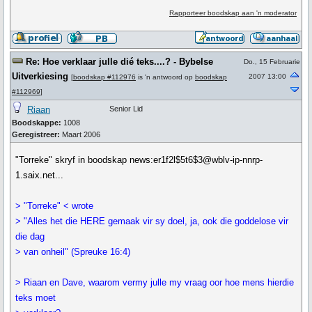
Rapporteer boodskap aan 'n moderator
Re: Hoe verklaar julle dié teks....? - Bybelse
Do., 15 Februarie
Uitverkiesing
2007 13:00
[
boodskap #112976
is 'n antwoord op
boodskap
#112969
]
Riaan
Senior Lid
Boodskappe:
1008
Geregistreer:
Maart 2006
"Torreke" skryf in boodskap news:er1f2l$5t6$3@wblv-ip-nnrp-
1.saix.net...
> "Torreke" < wrote
> "Alles het die HERE gemaak vir sy doel, ja, ook die goddelose vir
die dag
> van onheil" (Spreuke 16:4)
> Riaan en Dave, waarom vermy julle my vraag oor hoe mens hierdie
teks moet