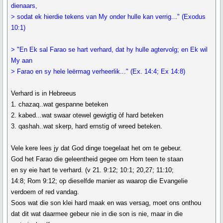
dienaars,
> sodat ek hierdie tekens van My onder hulle kan verrig..." (Exodus
10:1)
> "En Ek sal Farao se hart verhard, dat hy hulle agtervolg; en Ek wil
My aan
> Farao en sy hele leërmag verheerlik..." (Ex. 14:4; Ex 14:8)
Verhard is in Hebreeus
1. chazaq..wat gespanne beteken
2. kabed...wat swaar otewel gewigtig òf hard beteken
3. qashah..wat skerp, hard ernstig of wreed beteken.
Vele kere lees jy dat God dinge toegelaat het om te gebeur.
God het Farao die geleentheid gegee om Hom teen te staan
en sy eie hart te verhard. (v 21. 9:12; 10:1; 20,27; 11:10;
14:8; Rom 9:12; op dieselfde manier as waarop die Evangelie
verdoem of red vandag.
Soos wat die son klei hard maak en was versag, moet ons onthou
dat dit wat daarmee gebeur nie in die son is nie, maar in die