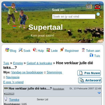
Soek vir:
Supertaal
Kom praat saam!
Blog
Soek
Hulp
Lede
Registreer
Teken aan
Tuis
»
»
»
Hoe verklaar julle dié
Tuis
Ernstig
Geloof & kerksake
teks....?
Wys:
Vandag se boodskappe
::
Stemmings
::
Navigasie
E-pos 'n vriend
Hoe verklaar julle dié teks....?
Di., 13 Februarie 2007 12:48
[
boodskap
#112912
]
Torreke
Senior Lid
Boodskappe:
1165