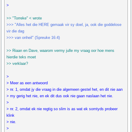
>
>> "Torreke" < wrote
>>> "Alles het die HERE gemaak vir sy doel, ja, ook die goddelose
vir die dag
>>> van onheil" (Spreuke 16:4)
>> Riaan en Dave, waarom vermy julle my vraag oor hoe mens
hierdie teks moet
>> verklaar?
>
> Meer as een antwoord
> nr. 1, omdat jy die vraag in die algemeen gestel het, en dit nie aan
> my gerig het nie, en ek dit dus ook nie gaan naslaan het nie.
>
> nr. 2, omdat ek nie regtig so slim is as wat ek somtyds probeer
klink
> nie.
>