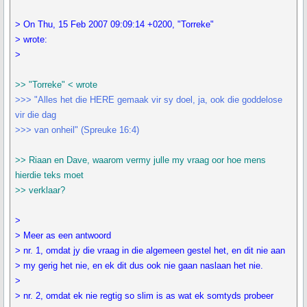
> On Thu, 15 Feb 2007 09:09:14 +0200, "Torreke"
> wrote:
>
>> "Torreke" < wrote
>>> "Alles het die HERE gemaak vir sy doel, ja, ook die goddelose
vir die dag
>>> van onheil" (Spreuke 16:4)
>> Riaan en Dave, waarom vermy julle my vraag oor hoe mens
hierdie teks moet
>> verklaar?
>
> Meer as een antwoord
> nr. 1, omdat jy die vraag in die algemeen gestel het, en dit nie aan
> my gerig het nie, en ek dit dus ook nie gaan naslaan het nie.
>
> nr. 2, omdat ek nie regtig so slim is as wat ek somtyds probeer