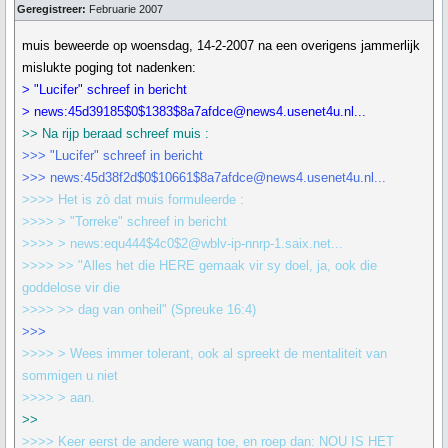
Geregistreer:
Februarie 2007
muis beweerde op woensdag, 14-2-2007 na een overigens jammerlijk
mislukte poging tot nadenken:
> "Lucifer" schreef in bericht
> news:45d39185$0$1383$8a7afdce@news4.usenet4u.nl...
>> Na rijp beraad schreef muis :
>>> "Lucifer" schreef in bericht
>>> news:45d38f2d$0$10661$8a7afdce@news4.usenet4u.nl...
>>>> Het is zò dat muis formuleerde :
>>>> > "Torreke" schreef in bericht
>>>> > news:equ444$4c0$2@wblv-ip-nnrp-1.saix.net...
>>>> >> "Alles het die HERE gemaak vir sy doel, ja, ook die
goddelose vir die
>>>> >> dag van onheil" (Spreuke 16:4)
>>>
>>>> > Wees immer tolerant, ook al spreekt de mentaliteit van
sommigen u niet
>>>> > aan.
>>
>>>> Keer eerst de andere wang toe, en roep dan: NOU IS HET