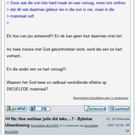
> Soos wat die son klei hard maak en was versag, moet ons onthou
> dat dit wat daarmee gebeur nie in die son is nie, maar in die
> materiaal self.
>
Ek hou van jou antwoord!!! En ek kan geen fout daarmee vind nie!
As twee mense met God gekonfronteer word, word die een se hart
verhard...
En die ander een se hart versag!!!
Waarom het God twee so radikaal verskillende effekte op
DIESELFDE materiaal?
Rapporteer boodskap aan 'n moderator
Re: Hoe verklaar julle dié teks....? - Bybelse
Vr., 16 Februarie
Uitverkiesing
2007 10:36
[
boodskap #112997
is 'n antwoord op
boodskap
#112995
]