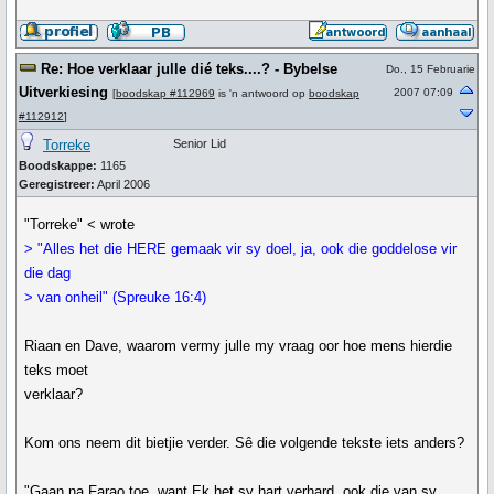
Re: Hoe verklaar julle dié teks....? - Bybelse
Do., 15 Februarie
Uitverkiesing
2007 07:09
[
boodskap #112969
is 'n antwoord op
boodskap
#112912
]
Torreke
Senior Lid
Boodskappe:
1165
Geregistreer:
April 2006
"Torreke" < wrote
> "Alles het die HERE gemaak vir sy doel, ja, ook die goddelose vir
die dag
> van onheil" (Spreuke 16:4)
Riaan en Dave, waarom vermy julle my vraag oor hoe mens hierdie
teks moet
verklaar?
Kom ons neem dit bietjie verder. Sê die volgende tekste iets anders?
"Gaan na Farao toe, want Ek het sy hart verhard, ook die van sy