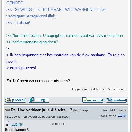
GENOEG
>>> GEWEEST, IK HEB MAAR TWEE WANGEN! En ros
vervolgens je tegenpool flink
>>> in elkaar!
>> Nee, Heer Satan, U begrijpt er niet echt veel van. Als u eens aan
>> zelfverbranding ging doen?
>
> Ik ben begonnen met het martelen van de Ajax-aanhang. Zo te zien
heb ik
> ernstig succes!
Zal ik Capetown eens op je afsturen?
Rapporteer boodskap aan 'n moderator
Re: Hoe verklaar julle dié teks....?
Wo., 14 Februarie
[
boodskap
2007 22:02
#112960
is 'n antwoord op
boodskap #112959
]
Lucifer
Junior Lid
Boodskappe:
5