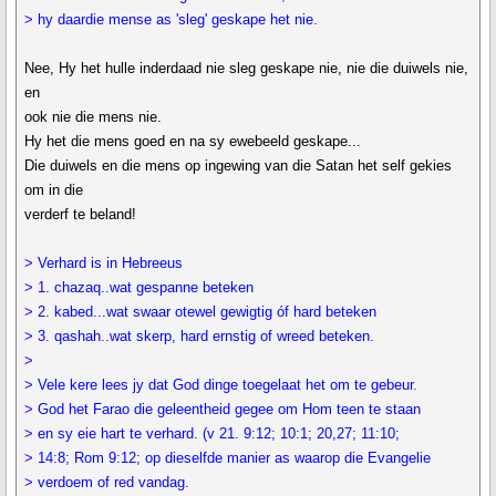
> hy daardie mense as 'sleg' geskape het nie.
Nee, Hy het hulle inderdaad nie sleg geskape nie, nie die duiwels nie,
en
ook nie die mens nie.
Hy het die mens goed en na sy ewebeeld geskape...
Die duiwels en die mens op ingewing van die Satan het self gekies
om in die
verderf te beland!
> Verhard is in Hebreeus
> 1. chazaq..wat gespanne beteken
> 2. kabed...wat swaar otewel gewigtig óf hard beteken
> 3. qashah..wat skerp, hard ernstig of wreed beteken.
>
> Vele kere lees jy dat God dinge toegelaat het om te gebeur.
> God het Farao die geleentheid gegee om Hom teen te staan
> en sy eie hart te verhard. (v 21. 9:12; 10:1; 20,27; 11:10;
> 14:8; Rom 9:12; op dieselfde manier as waarop die Evangelie
> verdoem of red vandag.