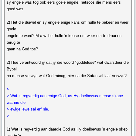
sy engele was tog ook eers goeie engele, netsoos die mens eers
goed was.
2) Het die duiwel en sy engele enige kans om hulle te bekeer en weer
goeie
engele te word? M.a.w. het hulle 'n keuse om weer om te draai en
terug te
gaan na God toe?
2) Hoe verantwoord jy dat jy die woord "goddelose" wat dwarsdeur die
Bybel
na mense verwys wat God minag, hier na die Satan wil laat verwys?
>
> Wat is regverdig aan enige God, as Hy doelbewus mense skape
wat nie die
> ewige lewe sal erf nie.
>
1) Wat is regverdig aan daardie God as Hy doelbewus 'n engele skep
wat in 'n