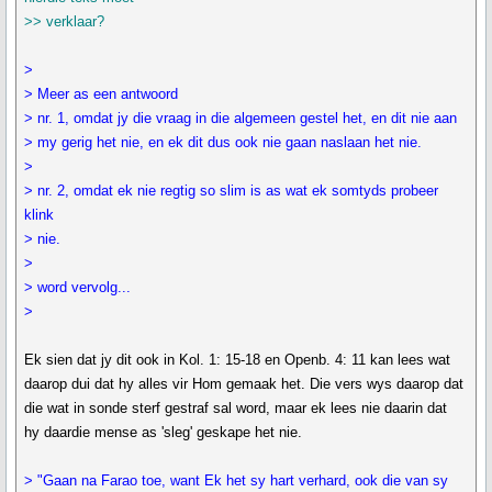
>> verklaar?
>
> Meer as een antwoord
> nr. 1, omdat jy die vraag in die algemeen gestel het, en dit nie aan
> my gerig het nie, en ek dit dus ook nie gaan naslaan het nie.
>
> nr. 2, omdat ek nie regtig so slim is as wat ek somtyds probeer
klink
> nie.
>
> word vervolg...
>
Ek sien dat jy dit ook in Kol. 1: 15-18 en Openb. 4: 11 kan lees wat
daarop dui dat hy alles vir Hom gemaak het. Die vers wys daarop dat
die wat in sonde sterf gestraf sal word, maar ek lees nie daarin dat
hy daardie mense as 'sleg' geskape het nie.
> "Gaan na Farao toe, want Ek het sy hart verhard, ook die van sy