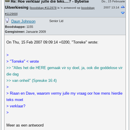
Re: Hoe verklaar julle dié teks....? - Bybelse
Do., 15 Februarie
Uitverkiesing
2007 13:14
[
boodskap #112978
is 'n antwoord op
boodskap
#112969
]
Daun Johnson
Senior Lid
Boodskappe:
1155
Geregistreer:
Januarie 2009
On Thu, 15 Feb 2007 09:09:14 +0200, "Torreke" wrote:
>
> "Torreke" < wrote
>> "Alles het die HERE gemaak vir sy doel, ja, ook die goddelose vir
die dag
>> van onheil" (Spreuke 16:4)
>
> Riaan en Dave, waarom vermy julle my vraag oor hoe mens hierdie
teks moet
> verklaar?
>
Meer as een antwoord