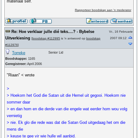
materiaal self.
Rapporteer boodskap aan 'n moderator
Re: Hoe verklaar julle dié teks....? - Bybelse
Vr., 16 Februarie
Uitverkiesing
2007 09:12
[
boodskap #112995
is 'n antwoord op
boodskap
#112976
]
Torreke
Senior Lid
Boodskappe:
1165
Geregistreer:
April 2006
"Riaan" < wrote
>
> Hoekom het God die Satan uit die Hemel uit gegooi. Hoekom nie
sommer daar
> en dan hom en die derde van die engele wat eerder hom wou volg
vernietig
> nie. Ek glo die rede was dat die Satan God uitgedaag het om die
mens die
> keuse te gee vir wie hulle wil aanbid.