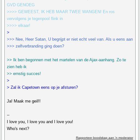
GVD GENOEG
>>>> GEWEEST, IK HEB MAAR TWEE WANGEN! En ros
vervolgens je tegenpool flink in
>>>> elkaar!
>
>>> Nee, Heer Satan, U begrijpt er niet echt veel van. Als u eens aan
>>> zelfverbranding ging doen?
>> Ik ben begonnen met het martelen van de Ajax-aanhang. Zo te
zien heb ik
>> ernstig succes!
>
> Zal ik Capetown eens op je afsturen?
Ja! Maak me geil!!
--
I love you, I love you and I love you!
Who's next?
Rapporteer boodskap aan 'n moderator