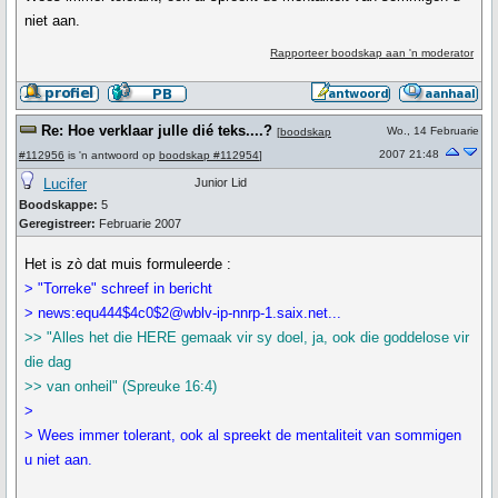
niet aan.
Rapporteer boodskap aan 'n moderator
Re: Hoe verklaar julle dié teks....?
Wo., 14 Februarie
[
boodskap
2007 21:48
#112956
is 'n antwoord op
boodskap #112954
]
Lucifer
Junior Lid
Boodskappe:
5
Geregistreer:
Februarie 2007
Het is zò dat muis formuleerde :
> "Torreke" schreef in bericht
> news:equ444$4c0$2@wblv-ip-nnrp-1.saix.net...
>> "Alles het die HERE gemaak vir sy doel, ja, ook die goddelose vir
die dag
>> van onheil" (Spreuke 16:4)
>
> Wees immer tolerant, ook al spreekt de mentaliteit van sommigen
u niet aan.