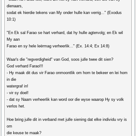
dienaars,
sodat ek hierdie tekens van My onder hulle kan verrig..." (Exodus
10:1)
"En Ek sal Farao se hart verhard, dat hy hulle agtervolg; en Ek wil
My aan
Farao en sy hele leërmag verheerlik..." (Ex. 14:4; Ex 14:8)
Waar's die "regverdigheid" van God, soos julle twee dit sien?
God verhard Farao!!!
- Hy maak dit dus vir Farao onmoontlik om hom te bekeer en lei hom
in die
watergraf in!
- vir sy doel!
- dat sy Naam verheerlik kan word oor die wyse waarop Hy sy volk
verlos het.
Hoe bring julle dit in verband met julle siening dat elke individu vry is
om
die keuse te maak?