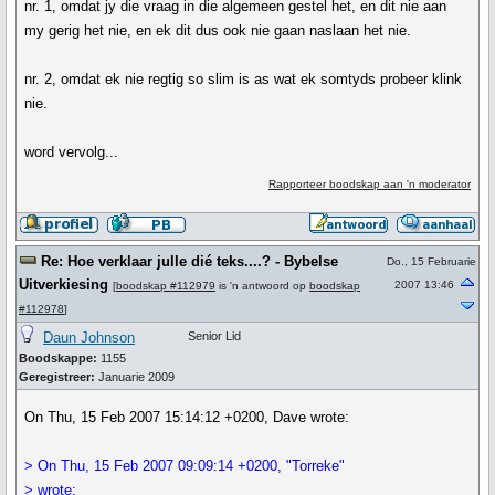
nr. 1, omdat jy die vraag in die algemeen gestel het, en dit nie aan
my gerig het nie, en ek dit dus ook nie gaan naslaan het nie.
nr. 2, omdat ek nie regtig so slim is as wat ek somtyds probeer klink
nie.
word vervolg...
Rapporteer boodskap aan 'n moderator
Re: Hoe verklaar julle dié teks....? - Bybelse
Do., 15 Februarie
Uitverkiesing
2007 13:46
[
boodskap #112979
is 'n antwoord op
boodskap
#112978
]
Daun Johnson
Senior Lid
Boodskappe:
1155
Geregistreer:
Januarie 2009
On Thu, 15 Feb 2007 15:14:12 +0200, Dave wrote:
> On Thu, 15 Feb 2007 09:09:14 +0200, "Torreke"
> wrote: