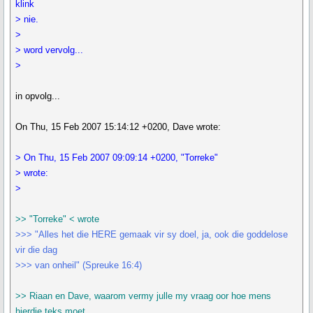
klink
> nie.
>
> word vervolg...
>
in opvolg...
On Thu, 15 Feb 2007 15:14:12 +0200, Dave wrote:
> On Thu, 15 Feb 2007 09:09:14 +0200, "Torreke"
> wrote:
>
>> "Torreke" < wrote
>>> "Alles het die HERE gemaak vir sy doel, ja, ook die goddelose
vir die dag
>>> van onheil" (Spreuke 16:4)
>> Riaan en Dave, waarom vermy julle my vraag oor hoe mens
hierdie teks moet