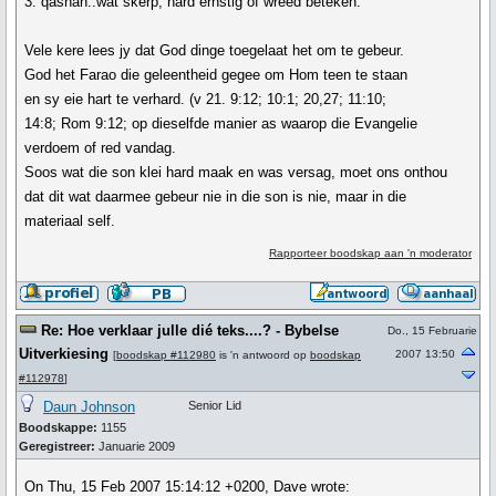
3. qashah..wat skerp, hard ernstig of wreed beteken.
Vele kere lees jy dat God dinge toegelaat het om te gebeur.
God het Farao die geleentheid gegee om Hom teen te staan
en sy eie hart te verhard. (v 21. 9:12; 10:1; 20,27; 11:10;
14:8; Rom 9:12; op dieselfde manier as waarop die Evangelie
verdoem of red vandag.
Soos wat die son klei hard maak en was versag, moet ons onthou
dat dit wat daarmee gebeur nie in die son is nie, maar in die
materiaal self.
Rapporteer boodskap aan 'n moderator
Re: Hoe verklaar julle dié teks....? - Bybelse
Do., 15 Februarie
Uitverkiesing
2007 13:50
[
boodskap #112980
is 'n antwoord op
boodskap
#112978
]
Daun Johnson
Senior Lid
Boodskappe:
1155
Geregistreer:
Januarie 2009
On Thu, 15 Feb 2007 15:14:12 +0200, Dave wrote: