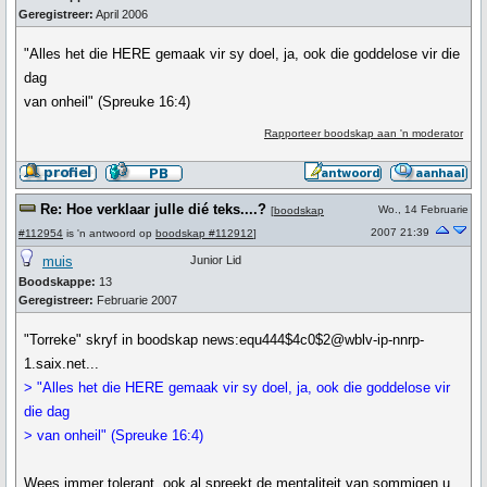
Geregistreer:
April 2006
"Alles het die HERE gemaak vir sy doel, ja, ook die goddelose vir die
dag
van onheil" (Spreuke 16:4)
Rapporteer boodskap aan 'n moderator
Re: Hoe verklaar julle dié teks....?
Wo., 14 Februarie
[
boodskap
2007 21:39
#112954
is 'n antwoord op
boodskap #112912
]
muis
Junior Lid
Boodskappe:
13
Geregistreer:
Februarie 2007
"Torreke" skryf in boodskap news:equ444$4c0$2@wblv-ip-nnrp-
1.saix.net...
> "Alles het die HERE gemaak vir sy doel, ja, ook die goddelose vir
die dag
> van onheil" (Spreuke 16:4)
Wees immer tolerant, ook al spreekt de mentaliteit van sommigen u