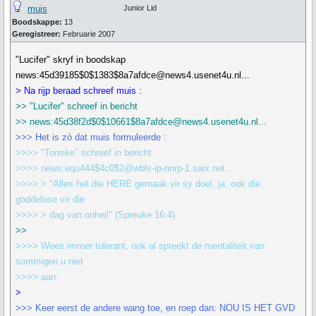
muis
Junior Lid
Boodskappe:
13
Geregistreer:
Februarie 2007
"Lucifer" skryf in boodskap
news:45d39185$0$1383$8a7afdce@news4.usenet4u.nl...
> Na rijp beraad schreef muis :
>> "Lucifer" schreef in bericht
>> news:45d38f2d$0$10661$8a7afdce@news4.usenet4u.nl...
>>> Het is zò dat muis formuleerde :
>>>> "Torreke" schreef in bericht
>>>> news:equ444$4c0$2@wblv-ip-nnrp-1.saix.net...
>>>> > "Alles het die HERE gemaak vir sy doel, ja, ook die
goddelose vir die
>>>> > dag van onheil" (Spreuke 16:4)
>>
>>>> Wees immer tolerant, ook al spreekt de mentaliteit van
sommigen u niet
>>>> aan.
>
>>> Keer eerst de andere wang toe, en roep dan: NOU IS HET GVD