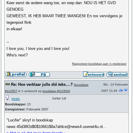
Keer eerst de andere wang toe, en roep dan: NOU IS HET GVD
GENOEG
GEWEEST, IK HEB MAAR TWEE WANGEN! En ros vervolgens je
tegenpool flink
in elkaar!
--
I love you, I love you and I love you!
Who's next?
Rapporteer boodskap aan 'n moderator
Re: Hoe verklaar julle dié teks....?
Wo., 14 Februarie
[
boodskap
2007 21:49
#112957
is 'n antwoord op
boodskap #112956
]
muis
Junior Lid
Boodskappe:
13
Geregistreer:
Februarie 2007
"Lucifer" skryf in boodskap
news:45d38f2d$0$10661$8a7afdce@news4.usenet4u.nl...