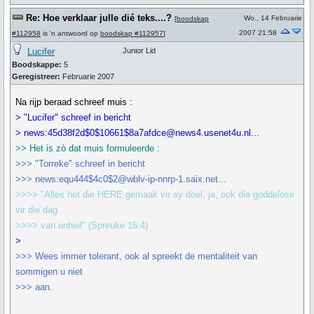
Re: Hoe verklaar julle dié teks....?
Wo., 14 Februarie
[
boodskap
2007 21:58
#112958
is 'n antwoord op
boodskap #112957
]
Lucifer
Junior Lid
Boodskappe:
5
Geregistreer:
Februarie 2007
Na rijp beraad schreef muis :
> "Lucifer" schreef in bericht
> news:45d38f2d$0$10661$8a7afdce@news4.usenet4u.nl...
>> Het is zò dat muis formuleerde :
>>> "Torreke" schreef in bericht
>>> news:equ444$4c0$2@wblv-ip-nnrp-1.saix.net...
>>>> "Alles het die HERE gemaak vir sy doel, ja, ook die goddelose
vir die dag
>>>> van onheil" (Spreuke 16:4)
>
>>> Wees immer tolerant, ook al spreekt de mentaliteit van
sommigen u niet
>>> aan.