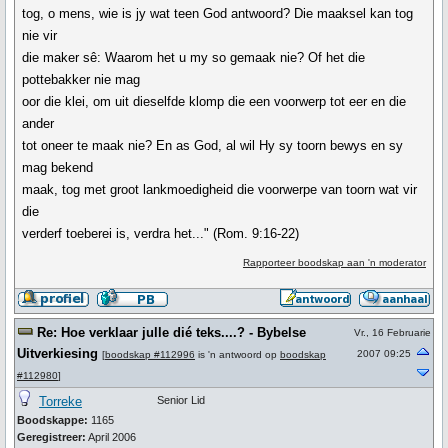
tog, o mens, wie is jy wat teen God antwoord? Die maaksel kan tog
nie vir
die maker sê: Waarom het u my so gemaak nie? Of het die
pottebakker nie mag
oor die klei, om uit dieselfde klomp die een voorwerp tot eer en die
ander
tot oneer te maak nie? En as God, al wil Hy sy toorn bewys en sy
mag bekend
maak, tog met groot lankmoedigheid die voorwerpe van toorn wat vir
die
verderf toeberei is, verdra het..." (Rom. 9:16-22)
Rapporteer boodskap aan 'n moderator
Re: Hoe verklaar julle dié teks....? - Bybelse
Vr., 16 Februarie
Uitverkiesing
2007 09:25
[
boodskap #112996
is 'n antwoord op
boodskap
#112980
]
Torreke
Senior Lid
Boodskappe:
1165
Geregistreer:
April 2006