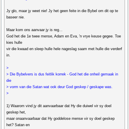
Jy glo, maar jy weet nie! Jy het geen feite in die Bybel om dit op te
baseer nie.
Maar kom ons aanvaar jy is reg...
God het die 1e twee mense, Adam en Eva, 'n vrye keuse gegee. Toe
kies hulle
vir die kwaad en sleep hulle hele nageslag saam met hulle die verderf
in.
>
> Die Bybelvers is dus feitlik korrek - God het die onheil gemaak in
die
> vorm van die Satan wat ook deur God geskep / geskape was.
>
1) Waarom vind jy dit aanvaarbaar dat Hy die duiwel vir sy doel
geskep het,
maar onaanvaarbaar dat Hy goddelose mense vir sy doel geskep
het? Satan en