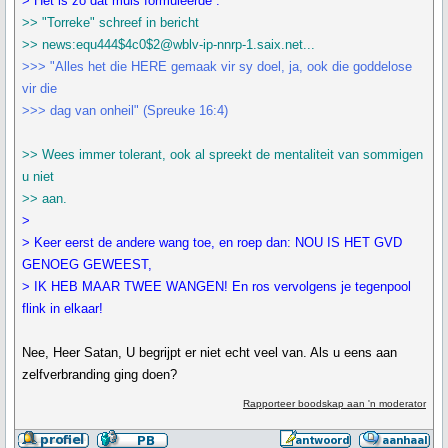
> Het is zò dat muis formuleerde :
>> "Torreke" schreef in bericht
>> news:equ444$4c0$2@wblv-ip-nnrp-1.saix.net...
>>> "Alles het die HERE gemaak vir sy doel, ja, ook die goddelose
vir die
>>> dag van onheil" (Spreuke 16:4)
>> Wees immer tolerant, ook al spreekt de mentaliteit van sommigen
u niet
>> aan.
>
> Keer eerst de andere wang toe, en roep dan: NOU IS HET GVD
GENOEG GEWEEST,
> IK HEB MAAR TWEE WANGEN! En ros vervolgens je tegenpool
flink in elkaar!
Nee, Heer Satan, U begrijpt er niet echt veel van. Als u eens aan
zelfverbranding ging doen?
Rapporteer boodskap aan 'n moderator